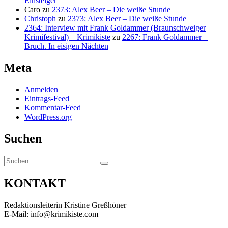
Einsteiger
Caro
zu
2373: Alex Beer – Die weiße Stunde
Christoph
zu
2373: Alex Beer – Die weiße Stunde
2364: Interview mit Frank Goldammer (Braunschweiger
Krimifestival) – Krimikiste
zu
2267: Frank Goldammer –
Bruch. In eisigen Nächten
Meta
Anmelden
Eintrags-Feed
Kommentar-Feed
WordPress.org
Suchen
Suchen
Suchen
nach:
KONTAKT
Redaktionsleiterin Kristine Greßhöner
E-Mail: info@krimikiste.com