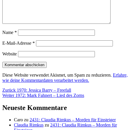
Name
*
E-Mail-Adresse
*
Website
Diese Website verwendet Akismet, um Spam zu reduzieren.
Erfahre,
wie deine Kommentardaten verarbeitet werden.
Beitragsnavigation
Vorheriger
Zurück
1970: Jessica Barry – Freefall
Nächster
Beitrag:
Weiter
1972: Mark Fahnert – Lied des Zorns
Beitrag:
Neueste Kommentare
Caro
zu
2431: Claudia Rimkus – Morden für Einsteiger
Claudia Rimkus
zu
2431: Claudia Rimkus – Morden für