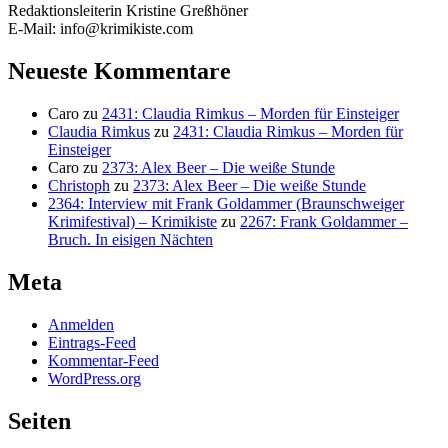
Redaktionsleiterin Kristine Greßhöner
E-Mail: info@krimikiste.com
Neueste Kommentare
Caro
zu
2431: Claudia Rimkus – Morden für Einsteiger
Claudia Rimkus
zu
2431: Claudia Rimkus – Morden für
Einsteiger
Caro
zu
2373: Alex Beer – Die weiße Stunde
Christoph
zu
2373: Alex Beer – Die weiße Stunde
2364: Interview mit Frank Goldammer (Braunschweiger
Krimifestival) – Krimikiste
zu
2267: Frank Goldammer –
Bruch. In eisigen Nächten
Meta
Anmelden
Eintrags-Feed
Kommentar-Feed
WordPress.org
Seiten