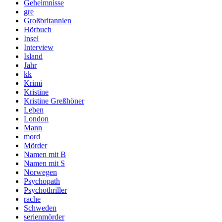
Geheimnisse
gre
Großbritannien
Hörbuch
Insel
Interview
Island
Jahr
kk
Krimi
Kristine
Kristine Greßhöner
Leben
London
Mann
mord
Mörder
Namen mit B
Namen mit S
Norwegen
Psychopath
Psychothriller
rache
Schweden
serienmörder