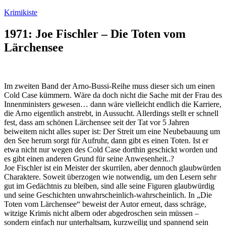
Zum
Krimikiste
Inhalt
springen
1971: Joe Fischler – Die Toten vom
Lärchensee
Im zweiten Band der Arno-Bussi-Reihe muss dieser sich um einen
Cold Case kümmern. Wäre da doch nicht die Sache mit der Frau des
Innenministers gewesen… dann wäre vielleicht endlich die Karriere,
die Arno eigentlich anstrebt, in Aussucht. Allerdings stellt er schnell
fest, dass am schönen Lärchensee seit der Tat vor 5 Jahren
beiweitem nicht alles super ist: Der Streit um eine Neubebauung um
den See herum sorgt für Aufruhr, dann gibt es einen Toten. Ist er
etwa nicht nur wegen des Cold Case dorthin geschickt worden und
es gibt einen anderen Grund für seine Anwesenheit..?
Joe Fischler ist ein Meister der skurrilen, aber dennoch glaubwürden
Charaktere. Soweit überzogen wie notwendig, um den Lesern sehr
gut im Gedächtnis zu bleiben, sind alle seine Figuren glaubwürdig
und seine Geschichten unwahrscheinlich-wahrscheinlich. In „Die
Toten vom Lärchensee“ beweist der Autor erneut, dass schräge,
witzige Krimis nicht albern oder abgedroschen sein müssen –
sondern einfach nur unterhaltsam, kurzweilig und spannend sein