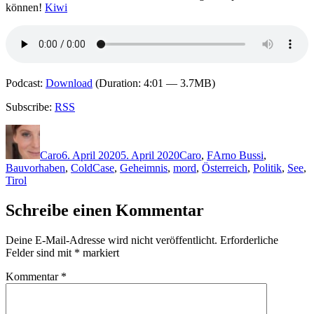
können!
Kiwi
Podcast:
Download
(Duration: 4:01 — 3.7MB)
Subscribe:
RSS
Autor
Veröffentlicht
Kategorien
Schlagwörter
am
Caro
6. April 2020
5. April 2020
Caro
,
F
Arno Bussi
,
Bauvorhaben
,
ColdCase
,
Geheimnis
,
mord
,
Österreich
,
Politik
,
See
,
Tirol
Schreibe einen Kommentar
Deine E-Mail-Adresse wird nicht veröffentlicht.
Erforderliche
Felder sind mit
*
markiert
Kommentar
*