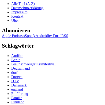
Alle Titel (A-Z)
Datenschutzerklärung
Impressum
Kontakt
Über
Abonnieren
Apple Podcasts
Spotify
Android
by Email
RSS
Schlagwörter
Audible
Berlin
Braunschweiger Krimifestival
Deutschland
dorf
Drogen
DTV
Dänemark
england
Entführung
Familie
Finnland