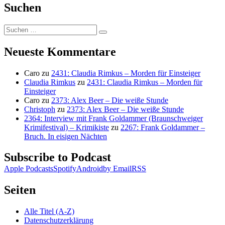
Suchen
Suchen
Suchen
nach:
Neueste Kommentare
Caro
zu
2431: Claudia Rimkus – Morden für Einsteiger
Claudia Rimkus
zu
2431: Claudia Rimkus – Morden für
Einsteiger
Caro
zu
2373: Alex Beer – Die weiße Stunde
Christoph
zu
2373: Alex Beer – Die weiße Stunde
2364: Interview mit Frank Goldammer (Braunschweiger
Krimifestival) – Krimikiste
zu
2267: Frank Goldammer –
Bruch. In eisigen Nächten
Subscribe to Podcast
Apple Podcasts
Spotify
Android
by Email
RSS
Seiten
Alle Titel (A-Z)
Datenschutzerklärung