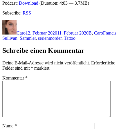
Podcast:
Download
(Duration: 4:03 — 3.7MB)
Subscribe:
RSS
Autor
Veröffentlicht
Kategorien
Schlagwörter
am
Caro
12. Februar 2020
11. Februar 2020
B
,
Caro
Francis
Sullivan
,
Sammler
,
serienmörder
,
Tattoo
Schreibe einen Kommentar
Deine E-Mail-Adresse wird nicht veröffentlicht.
Erforderliche
Felder sind mit
*
markiert
Kommentar
*
Name
*