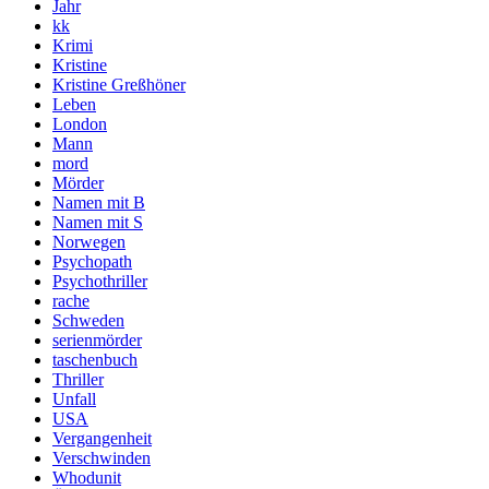
Jahr
kk
Krimi
Kristine
Kristine Greßhöner
Leben
London
Mann
mord
Mörder
Namen mit B
Namen mit S
Norwegen
Psychopath
Psychothriller
rache
Schweden
serienmörder
taschenbuch
Thriller
Unfall
USA
Vergangenheit
Verschwinden
Whodunit