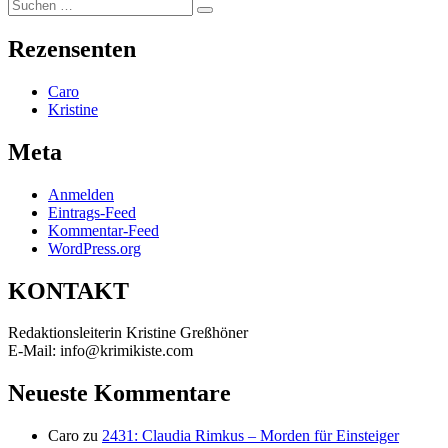
Suchen
Suchen
nach:
Rezensenten
Caro
Kristine
Meta
Anmelden
Eintrags-Feed
Kommentar-Feed
WordPress.org
KONTAKT
Redaktionsleiterin Kristine Greßhöner
E-Mail: info@krimikiste.com
Neueste Kommentare
Caro
zu
2431: Claudia Rimkus – Morden für Einsteiger