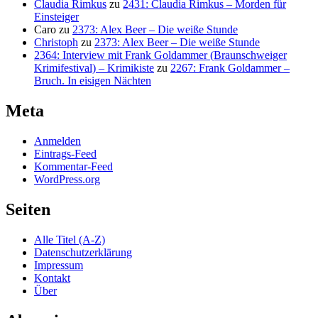
Claudia Rimkus
zu
2431: Claudia Rimkus – Morden für
Einsteiger
Caro
zu
2373: Alex Beer – Die weiße Stunde
Christoph
zu
2373: Alex Beer – Die weiße Stunde
2364: Interview mit Frank Goldammer (Braunschweiger
Krimifestival) – Krimikiste
zu
2267: Frank Goldammer –
Bruch. In eisigen Nächten
Meta
Anmelden
Eintrags-Feed
Kommentar-Feed
WordPress.org
Seiten
Alle Titel (A-Z)
Datenschutzerklärung
Impressum
Kontakt
Über