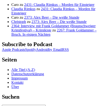
Caro
zu
2431: Claudia Rimkus – Morden für Einsteiger
Claudia Rimkus
zu
2431: Claudia Rimkus – Morden für
Einsteiger
Caro
zu
2373: Alex Beer – Die weiße Stunde
Christoph
zu
2373: Alex Beer – Die weiße Stunde
2364: Interview mit Frank Goldammer (Braunschweiger
Krimifestival) – Krimikiste
zu
2267: Frank Goldammer –
Bruch. In eisigen Nächten
Subscribe to Podcast
Apple Podcasts
Spotify
Android
by Email
RSS
Seiten
Alle Titel (A-Z)
Datenschutzerklärung
Impressum
Kontakt
Über
Suchen