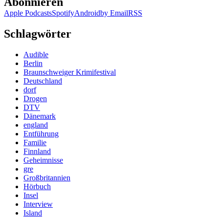
Abonnieren
Apple Podcasts
Spotify
Android
by Email
RSS
Schlagwörter
Audible
Berlin
Braunschweiger Krimifestival
Deutschland
dorf
Drogen
DTV
Dänemark
england
Entführung
Familie
Finnland
Geheimnisse
gre
Großbritannien
Hörbuch
Insel
Interview
Island