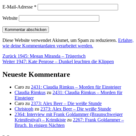
E-Mail-Adresse
*
Website
Diese Website verwendet Akismet, um Spam zu reduzieren.
Erfahre,
wie deine Kommentardaten verarbeitet werden.
Beitragsnavigation
Vorheriger
Zurück
1945: Megan Miranda – Trügerisch
Nächster
Beitrag:
Weiter
1947: Kate Penrose – Dunkel leuchten die Klippen
Beitrag:
Neueste Kommentare
Caro
zu
2431: Claudia Rimkus – Morden für Einsteiger
Claudia Rimkus
zu
2431: Claudia Rimkus – Morden für
Einsteiger
Caro
zu
2373: Alex Beer – Die weiße Stunde
Christoph
zu
2373: Alex Beer – Die weiße Stunde
2364: Interview mit Frank Goldammer (Braunschweiger
Krimifestival) – Krimikiste
zu
2267: Frank Goldammer –
Bruch. In eisigen Nächten