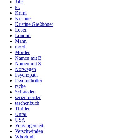
Jahr
kk
Krimi
Kristine
Kristine Greßhöner
Leben
London
Mann
mord
Mörder
Namen mit B
Namen mit S
Norwegen
Psychopath
Psychothriller
rache
Schweden
serienmörder
taschenbuch
Thriller
Unfall
USA
Vergangenheit
Verschwinden
Whodunit