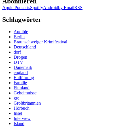
Abonnieren
Apple Podcasts
Spotify
Android
by Email
RSS
Schlagwörter
Audible
Berlin
Braunschweiger Krimifestival
Deutschland
dorf
Drogen
DTV
Dänemark
england
Entführung
Familie
Finnland
Geheimnisse
gre
Großbritannien
Hörbuch
Insel
Interview
Island