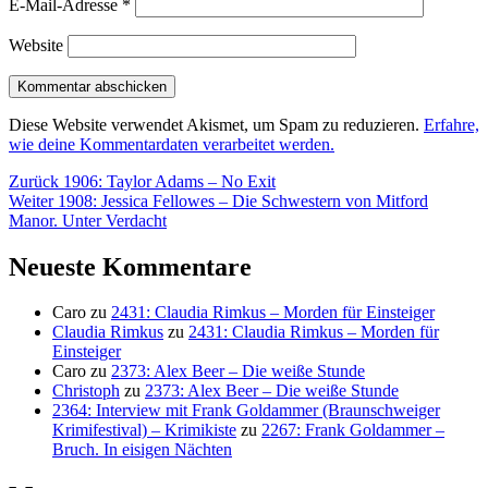
E-Mail-Adresse
*
Website
Diese Website verwendet Akismet, um Spam zu reduzieren.
Erfahre,
wie deine Kommentardaten verarbeitet werden.
Beitragsnavigation
Vorheriger
Zurück
1906: Taylor Adams – No Exit
Nächster
Beitrag:
Weiter
1908: Jessica Fellowes – Die Schwestern von Mitford
Beitrag:
Manor. Unter Verdacht
Neueste Kommentare
Caro
zu
2431: Claudia Rimkus – Morden für Einsteiger
Claudia Rimkus
zu
2431: Claudia Rimkus – Morden für
Einsteiger
Caro
zu
2373: Alex Beer – Die weiße Stunde
Christoph
zu
2373: Alex Beer – Die weiße Stunde
2364: Interview mit Frank Goldammer (Braunschweiger
Krimifestival) – Krimikiste
zu
2267: Frank Goldammer –
Bruch. In eisigen Nächten