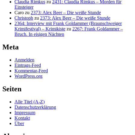
Claudia Rimkus
zu
2431: Claudia Rimkus – Morden für
Einsteiger
Caro
zu
2373: Alex Beer – Die weiße Stunde
Christoph
zu
2373: Alex Beer – Die weiße Stunde
2364: Interview mit Frank Goldammer (Braunschweiger
Krimifestival) – Krimikiste
zu
2267: Frank Goldammer –
Bruch. In eisigen Nächten
Meta
Anmelden
Eintrags-Feed
Kommentar-Feed
WordPress.org
Seiten
Alle Titel (A-Z)
Datenschutzerklärung
Impressum
Kontakt
Über