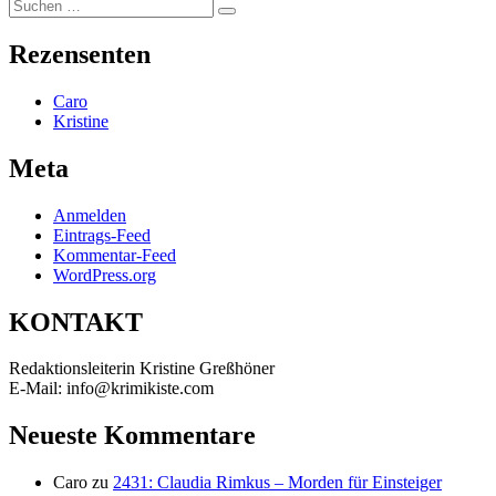
Suchen
Suchen
nach:
Rezensenten
Caro
Kristine
Meta
Anmelden
Eintrags-Feed
Kommentar-Feed
WordPress.org
KONTAKT
Redaktionsleiterin Kristine Greßhöner
E-Mail: info@krimikiste.com
Neueste Kommentare
Caro
zu
2431: Claudia Rimkus – Morden für Einsteiger