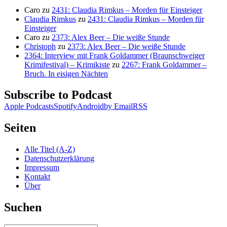
Caro
zu
2431: Claudia Rimkus – Morden für Einsteiger
Claudia Rimkus
zu
2431: Claudia Rimkus – Morden für
Einsteiger
Caro
zu
2373: Alex Beer – Die weiße Stunde
Christoph
zu
2373: Alex Beer – Die weiße Stunde
2364: Interview mit Frank Goldammer (Braunschweiger
Krimifestival) – Krimikiste
zu
2267: Frank Goldammer –
Bruch. In eisigen Nächten
Subscribe to Podcast
Apple Podcasts
Spotify
Android
by Email
RSS
Seiten
Alle Titel (A-Z)
Datenschutzerklärung
Impressum
Kontakt
Über
Suchen