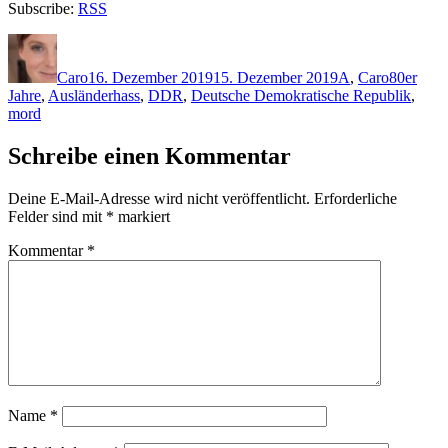
Subscribe:
RSS
Autor
Veröffentlicht
Kategorien
Schlagwö
am
Caro
16. Dezember 2019
15. Dezember 2019
A
,
Caro
80er
Jahre
,
Ausländerhass
,
DDR
,
Deutsche Demokratische Republik
,
mord
Schreibe einen Kommentar
Deine E-Mail-Adresse wird nicht veröffentlicht.
Erforderliche
Felder sind mit
*
markiert
Kommentar
*
Name
*