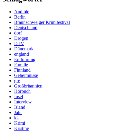
Audible
Berlin
Braunschweiger Krimifestival
Deutschland
dorf
Drogen
DTV
Dänemark
england
Entführung
Familie
Finnland
Geheimnisse
gre
Großbritannien
Hörbuch
Insel
Interview
Island
Jahr
kk
Krimi
Kristine