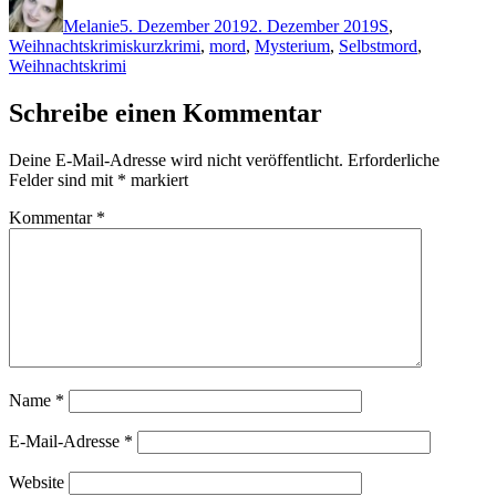
am
Melanie
5. Dezember 2019
2. Dezember 2019
S
,
Schlagwörter
Weihnachtskrimis
kurzkrimi
,
mord
,
Mysterium
,
Selbstmord
,
Weihnachtskrimi
Schreibe einen Kommentar
Deine E-Mail-Adresse wird nicht veröffentlicht.
Erforderliche
Felder sind mit
*
markiert
Kommentar
*
Name
*
E-Mail-Adresse
*
Website