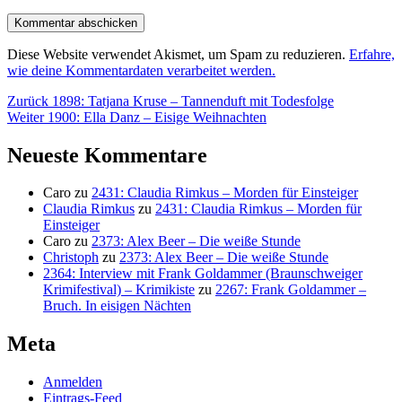
Diese Website verwendet Akismet, um Spam zu reduzieren.
Erfahre,
wie deine Kommentardaten verarbeitet werden.
Beitragsnavigation
Vorheriger
Zurück
1898: Tatjana Kruse – Tannenduft mit Todesfolge
Nächster
Beitrag:
Weiter
1900: Ella Danz – Eisige Weihnachten
Beitrag:
Neueste Kommentare
Caro
zu
2431: Claudia Rimkus – Morden für Einsteiger
Claudia Rimkus
zu
2431: Claudia Rimkus – Morden für
Einsteiger
Caro
zu
2373: Alex Beer – Die weiße Stunde
Christoph
zu
2373: Alex Beer – Die weiße Stunde
2364: Interview mit Frank Goldammer (Braunschweiger
Krimifestival) – Krimikiste
zu
2267: Frank Goldammer –
Bruch. In eisigen Nächten
Meta
Anmelden
Eintrags-Feed