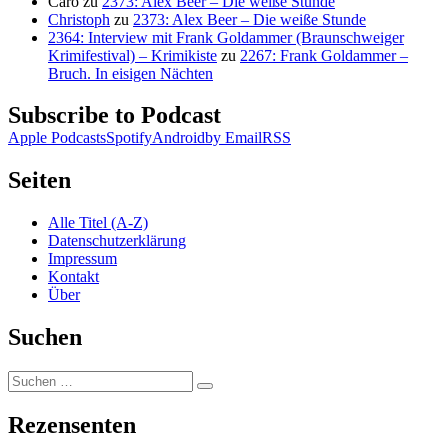
Caro
zu
2373: Alex Beer – Die weiße Stunde
Christoph
zu
2373: Alex Beer – Die weiße Stunde
2364: Interview mit Frank Goldammer (Braunschweiger
Krimifestival) – Krimikiste
zu
2267: Frank Goldammer –
Bruch. In eisigen Nächten
Subscribe to Podcast
Apple Podcasts
Spotify
Android
by Email
RSS
Seiten
Alle Titel (A-Z)
Datenschutzerklärung
Impressum
Kontakt
Über
Suchen
Suchen
Suchen
nach:
Rezensenten