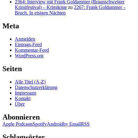
2364: Interview mit Frank Goldammer (Braunschweiger
Krimifestival) – Krimikiste
zu
2267: Frank Goldammer –
Bruch. In eisigen Nächten
Meta
Anmelden
Eintrags-Feed
Kommentar-Feed
WordPress.org
Seiten
Alle Titel (A-Z)
Datenschutzerklärung
Impressum
Kontakt
Über
Abonnieren
Apple Podcasts
Spotify
Android
by Email
RSS
Schlagwörter