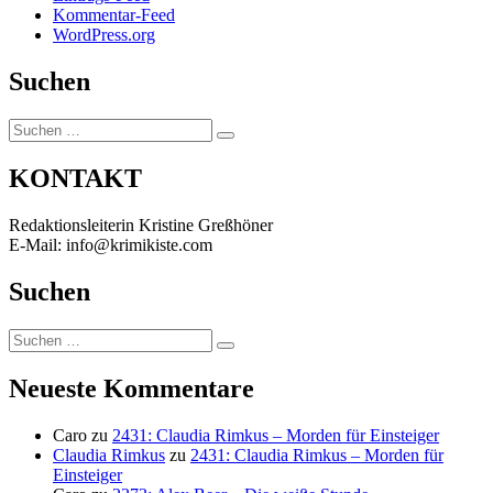
Kommentar-Feed
WordPress.org
Suchen
Suchen
Suchen
nach:
KONTAKT
Redaktionsleiterin Kristine Greßhöner
E-Mail: info@krimikiste.com
Suchen
Suchen
Suchen
nach:
Neueste Kommentare
Caro
zu
2431: Claudia Rimkus – Morden für Einsteiger
Claudia Rimkus
zu
2431: Claudia Rimkus – Morden für
Einsteiger