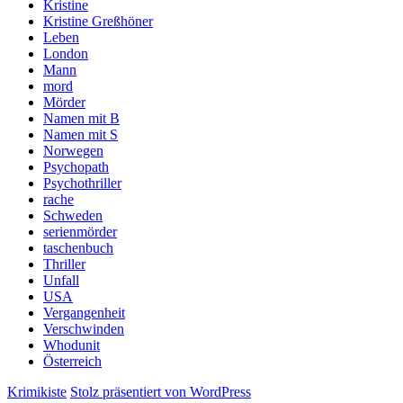
Kristine
Kristine Greßhöner
Leben
London
Mann
mord
Mörder
Namen mit B
Namen mit S
Norwegen
Psychopath
Psychothriller
rache
Schweden
serienmörder
taschenbuch
Thriller
Unfall
USA
Vergangenheit
Verschwinden
Whodunit
Österreich
Krimikiste
Stolz präsentiert von WordPress