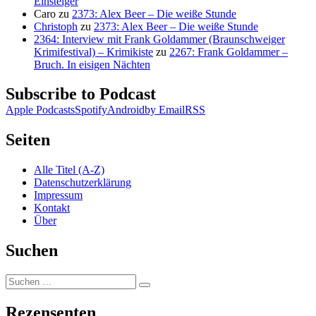
Einsteiger
Caro
zu
2373: Alex Beer – Die weiße Stunde
Christoph
zu
2373: Alex Beer – Die weiße Stunde
2364: Interview mit Frank Goldammer (Braunschweiger
Krimifestival) – Krimikiste
zu
2267: Frank Goldammer –
Bruch. In eisigen Nächten
Subscribe to Podcast
Apple Podcasts
Spotify
Android
by Email
RSS
Seiten
Alle Titel (A-Z)
Datenschutzerklärung
Impressum
Kontakt
Über
Suchen
Suchen
Suchen
nach:
Rezensenten