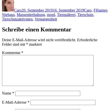
Autor
Veröffentlicht
Kategorien
Schlagwö
am
Caro
20. September 2019
16. September 2019
Caro
,
F
Hannes
Niehaus
,
Massentierhaltung
,
mord
,
Tierquälerei
,
Tierschutz
,
Tierschutzaktivisten
,
Vergangenheit
Schreibe einen Kommentar
Deine E-Mail-Adresse wird nicht veröffentlicht.
Erforderliche
Felder sind mit
*
markiert
Kommentar
*
Name
*
E-Mail-Adresse
*