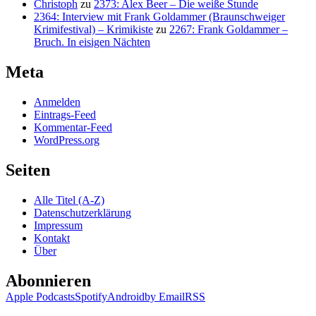
Christoph
zu
2373: Alex Beer – Die weiße Stunde
2364: Interview mit Frank Goldammer (Braunschweiger
Krimifestival) – Krimikiste
zu
2267: Frank Goldammer –
Bruch. In eisigen Nächten
Meta
Anmelden
Eintrags-Feed
Kommentar-Feed
WordPress.org
Seiten
Alle Titel (A-Z)
Datenschutzerklärung
Impressum
Kontakt
Über
Abonnieren
Apple Podcasts
Spotify
Android
by Email
RSS