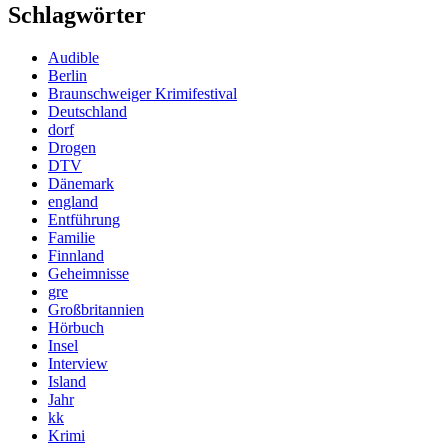
Schlagwörter
Audible
Berlin
Braunschweiger Krimifestival
Deutschland
dorf
Drogen
DTV
Dänemark
england
Entführung
Familie
Finnland
Geheimnisse
gre
Großbritannien
Hörbuch
Insel
Interview
Island
Jahr
kk
Krimi