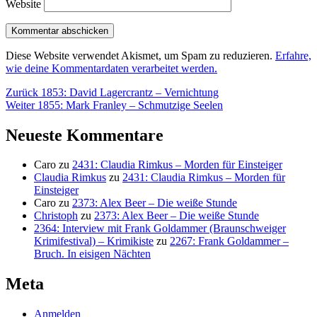
Website
Diese Website verwendet Akismet, um Spam zu reduzieren.
Erfahre,
wie deine Kommentardaten verarbeitet werden.
Beitragsnavigation
Vorheriger
Zurück
1853: David Lagercrantz – Vernichtung
Nächster
Beitrag:
Weiter
1855: Mark Franley – Schmutzige Seelen
Beitrag:
Neueste Kommentare
Caro
zu
2431: Claudia Rimkus – Morden für Einsteiger
Claudia Rimkus
zu
2431: Claudia Rimkus – Morden für
Einsteiger
Caro
zu
2373: Alex Beer – Die weiße Stunde
Christoph
zu
2373: Alex Beer – Die weiße Stunde
2364: Interview mit Frank Goldammer (Braunschweiger
Krimifestival) – Krimikiste
zu
2267: Frank Goldammer –
Bruch. In eisigen Nächten
Meta
Anmelden