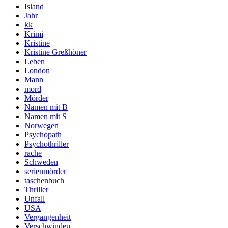
Island
Jahr
kk
Krimi
Kristine
Kristine Greßhöner
Leben
London
Mann
mord
Mörder
Namen mit B
Namen mit S
Norwegen
Psychopath
Psychothriller
rache
Schweden
serienmörder
taschenbuch
Thriller
Unfall
USA
Vergangenheit
Verschwinden