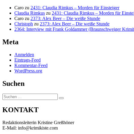
Caro
zu
2431: Claudia Rimkus – Morden für Einsteiger
Claudia Rimkus
zu
2431: Claudia Rimkus – Morden für Einste
Caro
zu
2373: Alex Beer – Die weiße Stunde
Christoph
zu
2373: Alex Beer – Die weiße Stunde
2364: Interview mit Frank Goldammer (Braunschweiger Krimife
Meta
Anmelden
Eintrags-Feed
Kommentar-Feed
WordPress.org
Suchen
Suchen
Suchen
nach:
KONTAKT
Redaktionsleiterin Kristine Greßhöner
E-Mail: info@krimikiste.com