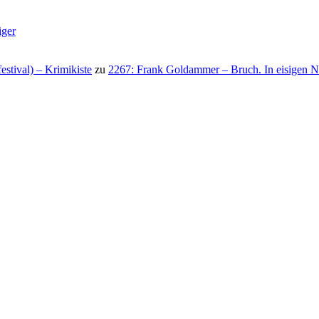
iger
stival) – Krimikiste
zu
2267: Frank Goldammer – Bruch. In eisigen N