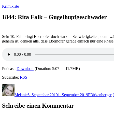
Zum
Krimikiste
Inhalt
springen
1844: Rita Falk – Gugelhupfgeschwader
Sein 10. Fall bringt Eberhofer doch stark in Schwierigkeiten, denn w
geheim ist, denken alle, dass Eberhofer gerade einfach nur eine Phase
Podcast:
Download
(Duration: 5:07 — 11.7MB)
Subscribe:
RSS
Autor
Veröffentlicht
Kategorien
Schlagwörter
am
Melanie
6. September 2019
1. September 2019
F
Birkenberger
,
Schreibe einen Kommentar