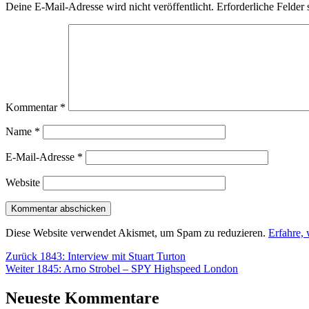
Deine E-Mail-Adresse wird nicht veröffentlicht.
Erforderliche Felder 
Kommentar
*
Name
*
E-Mail-Adresse
*
Website
Diese Website verwendet Akismet, um Spam zu reduzieren.
Erfahre,
Beitragsnavigation
Vorheriger
Zurück
1843: Interview mit Stuart Turton
Nächster
Beitrag:
Weiter
1845: Arno Strobel – SPY Highspeed London
Beitrag:
Neueste Kommentare