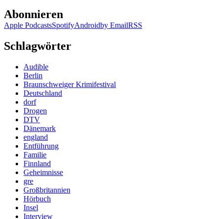
Abonnieren
Apple Podcasts
Spotify
Android
by Email
RSS
Schlagwörter
Audible
Berlin
Braunschweiger Krimifestival
Deutschland
dorf
Drogen
DTV
Dänemark
england
Entführung
Familie
Finnland
Geheimnisse
gre
Großbritannien
Hörbuch
Insel
Interview