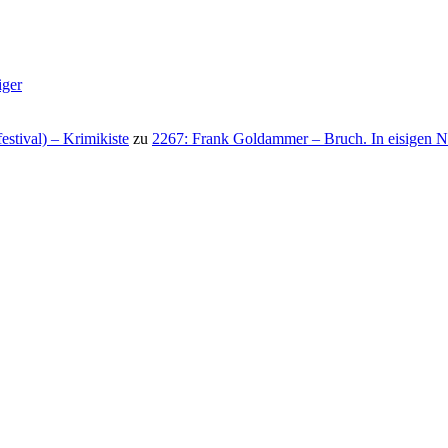
iger
stival) – Krimikiste
zu
2267: Frank Goldammer – Bruch. In eisigen N