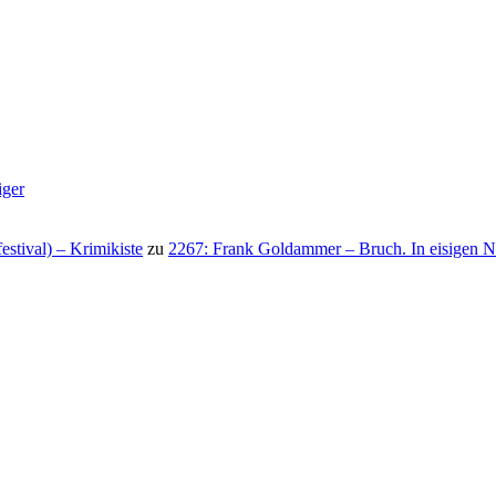
iger
stival) – Krimikiste
zu
2267: Frank Goldammer – Bruch. In eisigen N