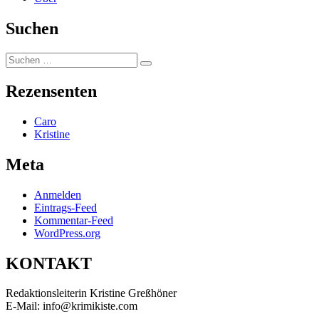
Suchen
Suchen
Suchen
nach:
Rezensenten
Caro
Kristine
Meta
Anmelden
Eintrags-Feed
Kommentar-Feed
WordPress.org
KONTAKT
Redaktionsleiterin Kristine Greßhöner
E-Mail: info@krimikiste.com