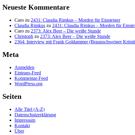
Neueste Kommentare
Caro
zu
2431: Claudia Rimkus – Morden für Einsteiger
Claudia Rimkus
zu
2431: Claudia Rimkus – Morden für Einste
Caro
zu
2373: Alex Beer – Die weiße Stunde
Christoph
zu
2373: Alex Beer – Die weiße Stunde
2364: Interview mit Frank Goldammer (Braunschweiger Krimife
Meta
Anmelden
Eintrags-Feed
Kommentar-Feed
WordPress.org
Seiten
Alle Titel (A-Z)
Datenschutzerklärung
Impressum
Kontakt
Über