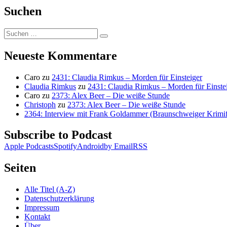
Suchen
Suchen
Suchen
nach:
Neueste Kommentare
Caro
zu
2431: Claudia Rimkus – Morden für Einsteiger
Claudia Rimkus
zu
2431: Claudia Rimkus – Morden für Einste
Caro
zu
2373: Alex Beer – Die weiße Stunde
Christoph
zu
2373: Alex Beer – Die weiße Stunde
2364: Interview mit Frank Goldammer (Braunschweiger Krimife
Subscribe to Podcast
Apple Podcasts
Spotify
Android
by Email
RSS
Seiten
Alle Titel (A-Z)
Datenschutzerklärung
Impressum
Kontakt
Über