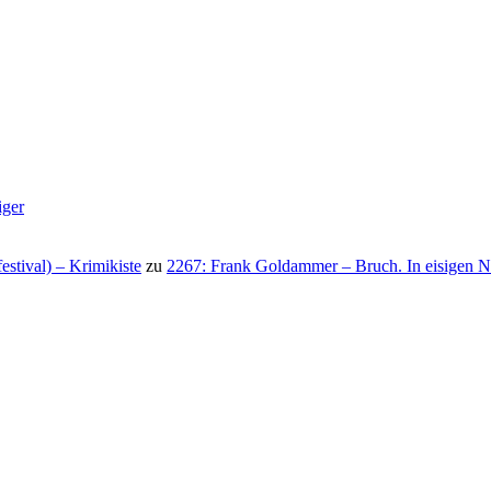
iger
stival) – Krimikiste
zu
2267: Frank Goldammer – Bruch. In eisigen N