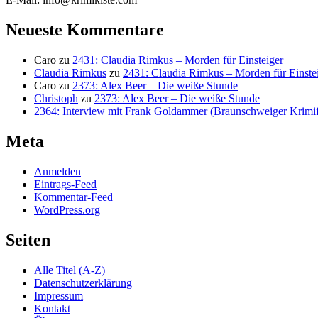
Neueste Kommentare
Caro
zu
2431: Claudia Rimkus – Morden für Einsteiger
Claudia Rimkus
zu
2431: Claudia Rimkus – Morden für Einste
Caro
zu
2373: Alex Beer – Die weiße Stunde
Christoph
zu
2373: Alex Beer – Die weiße Stunde
2364: Interview mit Frank Goldammer (Braunschweiger Krimife
Meta
Anmelden
Eintrags-Feed
Kommentar-Feed
WordPress.org
Seiten
Alle Titel (A-Z)
Datenschutzerklärung
Impressum
Kontakt