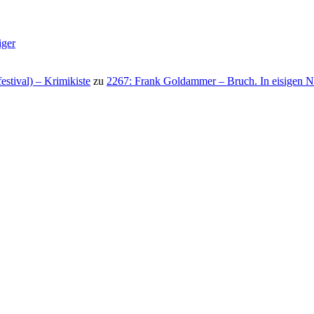
iger
stival) – Krimikiste
zu
2267: Frank Goldammer – Bruch. In eisigen N