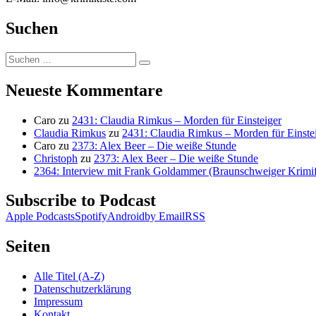
Suchen
Suchen
Suchen
nach:
Neueste Kommentare
Caro
zu
2431: Claudia Rimkus – Morden für Einsteiger
Claudia Rimkus
zu
2431: Claudia Rimkus – Morden für Einste
Caro
zu
2373: Alex Beer – Die weiße Stunde
Christoph
zu
2373: Alex Beer – Die weiße Stunde
2364: Interview mit Frank Goldammer (Braunschweiger Krimife
Subscribe to Podcast
Apple Podcasts
Spotify
Android
by Email
RSS
Seiten
Alle Titel (A-Z)
Datenschutzerklärung
Impressum
Kontakt