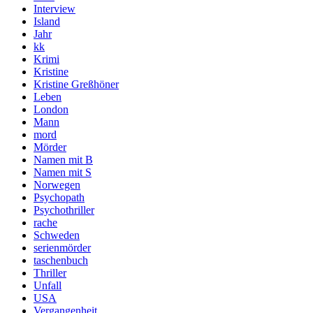
Interview
Island
Jahr
kk
Krimi
Kristine
Kristine Greßhöner
Leben
London
Mann
mord
Mörder
Namen mit B
Namen mit S
Norwegen
Psychopath
Psychothriller
rache
Schweden
serienmörder
taschenbuch
Thriller
Unfall
USA
Vergangenheit