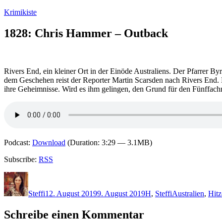
Zum
Krimikiste
Inhalt
springen
1828: Chris Hammer – Outback
Rivers End, ein kleiner Ort in der Einöde Australiens. Der Pfarrer By
dem Geschehen reist der Reporter Martin Scarsden nach Rivers End. E
ihre Geheimnisse. Wird es ihm gelingen, den Grund für den Fünffac
Podcast:
Download
(Duration: 3:29 — 3.1MB)
Subscribe:
RSS
Autor
Veröffentlicht
Kategorien
Schlagwörter
am
Steffi
12. August 2019
9. August 2019
H
,
Steffi
Australien
,
Hitz
Schreibe einen Kommentar