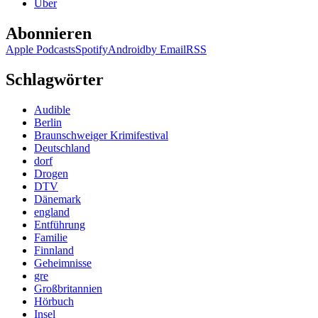
Über
Abonnieren
Apple Podcasts
Spotify
Android
by Email
RSS
Schlagwörter
Audible
Berlin
Braunschweiger Krimifestival
Deutschland
dorf
Drogen
DTV
Dänemark
england
Entführung
Familie
Finnland
Geheimnisse
gre
Großbritannien
Hörbuch
Insel