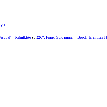
iger
stival) – Krimikiste
zu
2267: Frank Goldammer – Bruch. In eisigen N