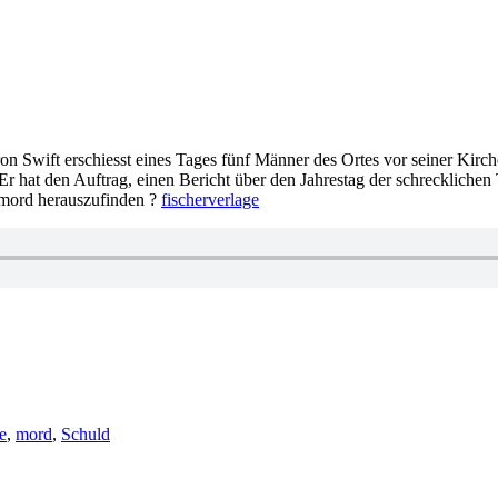
ron Swift erschiesst eines Tages fünf Männer des Ortes vor seiner Kirc
r hat den Auftrag, einen Bericht über den Jahrestag der schrecklichen
hmord herauszufinden ?
fischerverlage
e
,
mord
,
Schuld