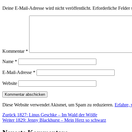
Deine E-Mail-Adresse wird nicht veröffentlicht.
Erforderliche Felder 
Kommentar
*
Name
*
E-Mail-Adresse
*
Website
Diese Website verwendet Akismet, um Spam zu reduzieren.
Erfahre,
Beitragsnavigation
Vorheriger
Zurück
1827: Linus Geschke – Im Wald der Wölfe
Nächster
Beitrag:
Weiter
1829: Jenny Blackhurst – Mein Herz so schwarz
Beitrag: