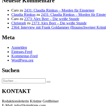
Neueste Kommentare
Caro
zu
2431: Claudia Rimkus – Morden für Einsteiger
Claudia Rimkus
zu
2431: Claudia Rimkus – Morden für Einste
Caro
zu
2373: Alex Beer – Die weiße Stunde
Christoph
zu
2373: Alex Beer – Die weiße Stunde
2364: Interview mit Frank Goldammer (Braunschweiger Krimife
Meta
Anmelden
Eintrags-Feed
Kommentar-Feed
WordPress.org
Suchen
Suchen
Suchen
nach:
KONTAKT
Redaktionsleiterin Kristine Greßhöner
E-Mail: info@krimikiste.com