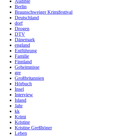
Audible
Berlin
Braunschweiger Krimifestival
Deutschland
dorf
Drogen
DTV
Dänemark
england
Entführung
Familie
Finnland
Geheimnisse
gre
Großbritannien
Hörbuch
Insel
Interview
Island
Jahr
kk
Krimi
Kristine
Kristine Greßhöner
Leben