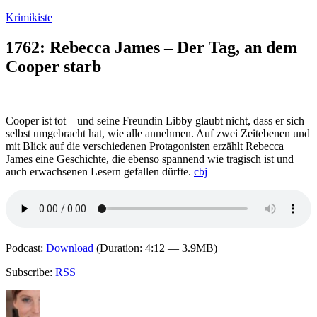
Zum
Krimikiste
Inhalt
springen
1762: Rebecca James – Der Tag, an dem
Cooper starb
Cooper ist tot – und seine Freundin Libby glaubt nicht, dass er sich
selbst umgebracht hat, wie alle annehmen. Auf zwei Zeitebenen und
mit Blick auf die verschiedenen Protagonisten erzählt Rebecca
James eine Geschichte, die ebenso spannend wie tragisch ist und
auch erwachsenen Lesern gefallen dürfte.
cbj
Podcast:
Download
(Duration: 4:12 — 3.9MB)
Subscribe:
RSS
Autor
Veröffentlicht
Kategorien
Schlagwörter
am