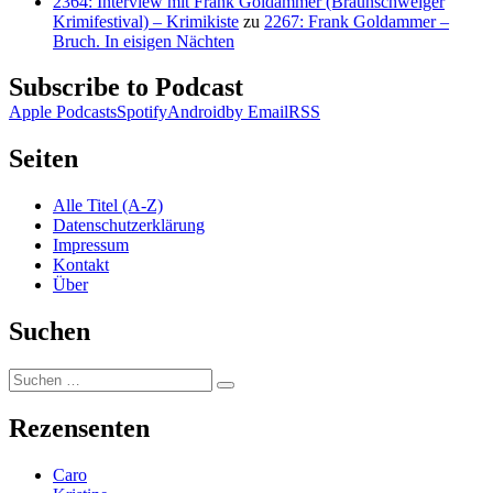
2364: Interview mit Frank Goldammer (Braunschweiger
Krimifestival) – Krimikiste
zu
2267: Frank Goldammer –
Bruch. In eisigen Nächten
Subscribe to Podcast
Apple Podcasts
Spotify
Android
by Email
RSS
Seiten
Alle Titel (A-Z)
Datenschutzerklärung
Impressum
Kontakt
Über
Suchen
Suchen
Suchen
nach:
Rezensenten
Caro