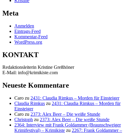
Kristine
Meta
Anmelden
Eintrags-Feed
Kommentar-Feed
WordPress.org
KONTAKT
Redaktionsleiterin Kristine Greßhöner
E-Mail: info@krimikiste.com
Neueste Kommentare
Caro
zu
2431: Claudia Rimkus – Morden für Einsteiger
Claudia Rimkus
zu
2431: Claudia Rimkus – Morden für
Einsteiger
Caro
zu
2373: Alex Beer – Die weiße Stunde
Christoph
zu
2373: Alex Beer – Die weiße Stunde
2364: Interview mit Frank Goldammer (Braunschweiger
Krimifestival) – Krimikiste
zu
2267: Frank Goldammer –