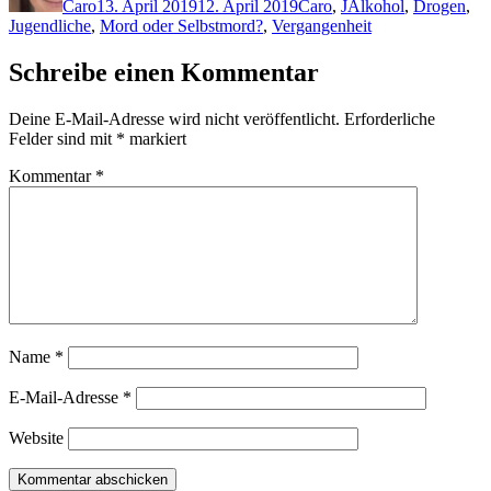
Caro
13. April 2019
12. April 2019
Caro
,
J
Alkohol
,
Drogen
,
Jugendliche
,
Mord oder Selbstmord?
,
Vergangenheit
Schreibe einen Kommentar
Deine E-Mail-Adresse wird nicht veröffentlicht.
Erforderliche
Felder sind mit
*
markiert
Kommentar
*
Name
*
E-Mail-Adresse
*
Website