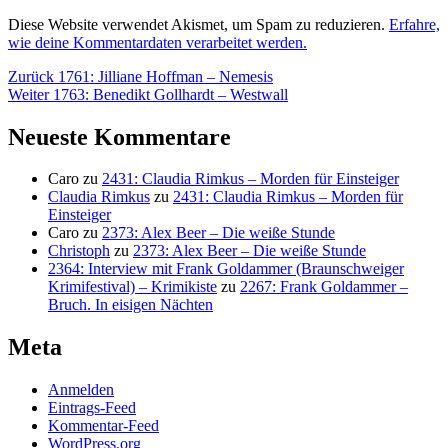
Diese Website verwendet Akismet, um Spam zu reduzieren.
Erfahre,
wie deine Kommentardaten verarbeitet werden.
Beitragsnavigation
Vorheriger
Zurück
1761: Jilliane Hoffman – Nemesis
Nächster
Beitrag:
Weiter
1763: Benedikt Gollhardt – Westwall
Beitrag:
Neueste Kommentare
Caro
zu
2431: Claudia Rimkus – Morden für Einsteiger
Claudia Rimkus
zu
2431: Claudia Rimkus – Morden für
Einsteiger
Caro
zu
2373: Alex Beer – Die weiße Stunde
Christoph
zu
2373: Alex Beer – Die weiße Stunde
2364: Interview mit Frank Goldammer (Braunschweiger
Krimifestival) – Krimikiste
zu
2267: Frank Goldammer –
Bruch. In eisigen Nächten
Meta
Anmelden
Eintrags-Feed
Kommentar-Feed
WordPress.org