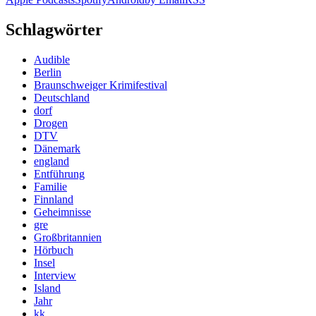
Schlagwörter
Audible
Berlin
Braunschweiger Krimifestival
Deutschland
dorf
Drogen
DTV
Dänemark
england
Entführung
Familie
Finnland
Geheimnisse
gre
Großbritannien
Hörbuch
Insel
Interview
Island
Jahr
kk