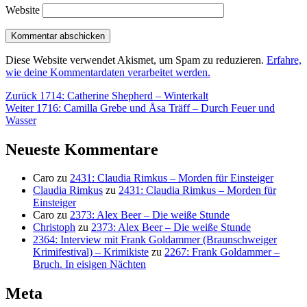
Website
Diese Website verwendet Akismet, um Spam zu reduzieren.
Erfahre,
wie deine Kommentardaten verarbeitet werden.
Beitragsnavigation
Vorheriger
Zurück
1714: Catherine Shepherd – Winterkalt
Nächster
Beitrag:
Weiter
1716: Camilla Grebe und Åsa Träff – Durch Feuer und
Beitrag:
Wasser
Neueste Kommentare
Caro
zu
2431: Claudia Rimkus – Morden für Einsteiger
Claudia Rimkus
zu
2431: Claudia Rimkus – Morden für
Einsteiger
Caro
zu
2373: Alex Beer – Die weiße Stunde
Christoph
zu
2373: Alex Beer – Die weiße Stunde
2364: Interview mit Frank Goldammer (Braunschweiger
Krimifestival) – Krimikiste
zu
2267: Frank Goldammer –
Bruch. In eisigen Nächten
Meta