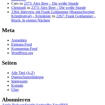
Caro
zu
2373: Alex Beer – Die weiße Stunde
Christoph
zu
2373: Alex Beer – Die weiße Stunde
2364: Interview mit Frank Goldammer (Braunschweiger
Krimifestival) – Krimikiste
zu
2267: Frank Goldammer –
Bruch. In eisigen Nächten
Meta
Anmelden
Eintrags-Feed
Kommentar-Feed
WordPress.org
Seiten
Alle Titel (A-Z)
Datenschutzerklärung
Impressum
Kontakt
Über
Abonnieren
Apple Podcasts
Spotify
Android
by Email
RSS