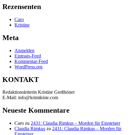
Rezensenten
Caro
Kristine
Meta
Anmelden
Eintrags-Feed
Kommentar-Feed
WordPress.org
KONTAKT
Redaktionsleiterin Kristine Greßhöner
E-Mail: info@krimikiste.com
Neueste Kommentare
Caro
zu
2431: Claudia Rimkus – Morden für Einsteiger
Claudia Rimkus
zu
2431: Claudia Rimkus – Morden für
Einsteiger