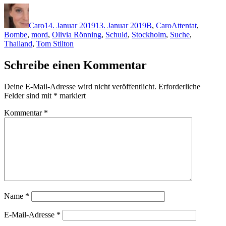
Autor
Veröffentlicht
Kategorien
Schlagwörter
am
Caro
14. Januar 2019
13. Januar 2019
B
,
Caro
Attentat
,
Bombe
,
mord
,
Olivia Rönning
,
Schuld
,
Stockholm
,
Suche
,
Thailand
,
Tom Stilton
Schreibe einen Kommentar
Deine E-Mail-Adresse wird nicht veröffentlicht.
Erforderliche
Felder sind mit
*
markiert
Kommentar
*
Name
*
E-Mail-Adresse
*