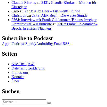
Claudia Rimkus
zu
2431: Claudia Rimkus – Morden für
Einsteiger
Caro
zu
2373: Alex Beer – Die weiße Stunde
Christoph
zu
2373: Alex Beer – Die weiße Stunde
2364: Interview mit Frank Goldammer (Braunschweiger
Krimifestival) – Krimikiste
zu
2267: Frank Goldammer –
Bruch. In eisigen Nächten
Subscribe to Podcast
Apple Podcasts
Spotify
Android
by Email
RSS
Seiten
Alle Titel (A-Z)
Datenschutzerklärung
Impressum
Kontakt
Über
Suchen
Suchen
Suchen
nach: