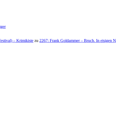
iger
stival) – Krimikiste
zu
2267: Frank Goldammer – Bruch. In eisigen N