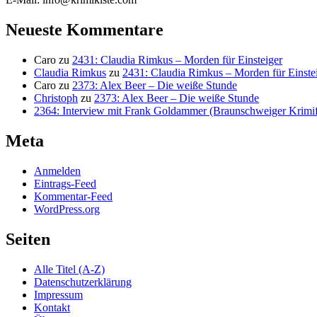
Neueste Kommentare
Caro
zu
2431: Claudia Rimkus – Morden für Einsteiger
Claudia Rimkus
zu
2431: Claudia Rimkus – Morden für Einste
Caro
zu
2373: Alex Beer – Die weiße Stunde
Christoph
zu
2373: Alex Beer – Die weiße Stunde
2364: Interview mit Frank Goldammer (Braunschweiger Krimife
Meta
Anmelden
Eintrags-Feed
Kommentar-Feed
WordPress.org
Seiten
Alle Titel (A-Z)
Datenschutzerklärung
Impressum
Kontakt