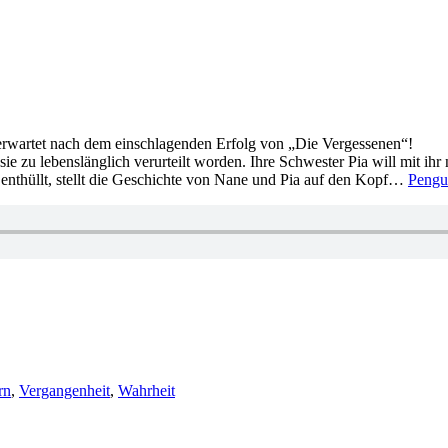
rwartet nach dem einschlagenden Erfolg von „Die Vergessenen“!
zu lebenslänglich verurteilt worden. Ihre Schwester Pia will mit ihr n
 enthüllt, stellt die Geschichte von Nane und Pia auf den Kopf…
Pengu
ter
rn
,
Vergangenheit
,
Wahrheit