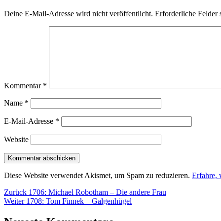
Deine E-Mail-Adresse wird nicht veröffentlicht.
Erforderliche Felder 
Kommentar
*
Name
*
E-Mail-Adresse
*
Website
Diese Website verwendet Akismet, um Spam zu reduzieren.
Erfahre,
Beitragsnavigation
Vorheriger
Zurück
1706: Michael Robotham – Die andere Frau
Nächster
Beitrag:
Weiter
1708: Tom Finnek – Galgenhügel
Beitrag: