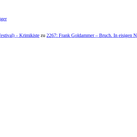
iger
stival) – Krimikiste
zu
2267: Frank Goldammer – Bruch. In eisigen N