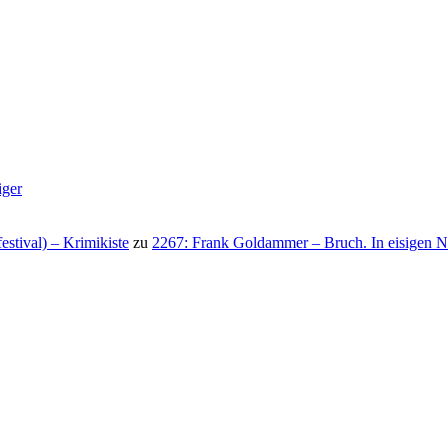
iger
stival) – Krimikiste
zu
2267: Frank Goldammer – Bruch. In eisigen N