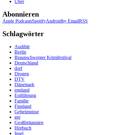
Über
Abonnieren
Apple Podcasts
Spotify
Android
by Email
RSS
Schlagwörter
Audible
Berlin
Braunschweiger Krimifestival
Deutschland
dorf
Drogen
DTV
Dänemark
england
Entführung
Familie
Finnland
Geheimnisse
gre
Großbritannien
Hörbuch
Insel