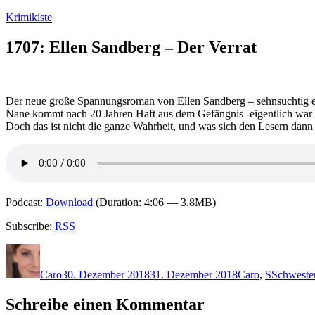
Zum
Krimikiste
Inhalt
springen
1707: Ellen Sandberg – Der Verrat
Der neue große Spannungsroman von Ellen Sandberg – sehnsüchtig e
Nane kommt nach 20 Jahren Haft aus dem Gefängnis -eigentlich war sie 
Doch das ist nicht die ganze Wahrheit, und was sich den Lesern dann
Podcast:
Download
(Duration: 4:06 — 3.8MB)
Subscribe:
RSS
Autor
Veröffentlicht
Kategorien
Schlagwör
am
Caro
30. Dezember 2018
31. Dezember 2018
Caro
,
S
Schweste
Schreibe einen Kommentar