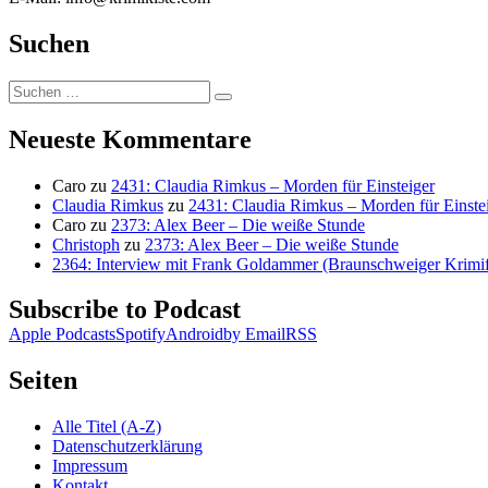
Suchen
Suchen
Suchen
nach:
Neueste Kommentare
Caro
zu
2431: Claudia Rimkus – Morden für Einsteiger
Claudia Rimkus
zu
2431: Claudia Rimkus – Morden für Einste
Caro
zu
2373: Alex Beer – Die weiße Stunde
Christoph
zu
2373: Alex Beer – Die weiße Stunde
2364: Interview mit Frank Goldammer (Braunschweiger Krimife
Subscribe to Podcast
Apple Podcasts
Spotify
Android
by Email
RSS
Seiten
Alle Titel (A-Z)
Datenschutzerklärung
Impressum
Kontakt