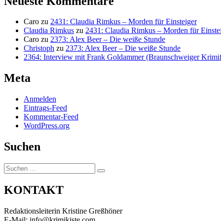
Neueste Kommentare
Caro
zu
2431: Claudia Rimkus – Morden für Einsteiger
Claudia Rimkus
zu
2431: Claudia Rimkus – Morden für Einste
Caro
zu
2373: Alex Beer – Die weiße Stunde
Christoph
zu
2373: Alex Beer – Die weiße Stunde
2364: Interview mit Frank Goldammer (Braunschweiger Krimife
Meta
Anmelden
Eintrags-Feed
Kommentar-Feed
WordPress.org
Suchen
Suchen
Suchen
nach:
KONTAKT
Redaktionsleiterin Kristine Greßhöner
E-Mail: info@krimikiste.com