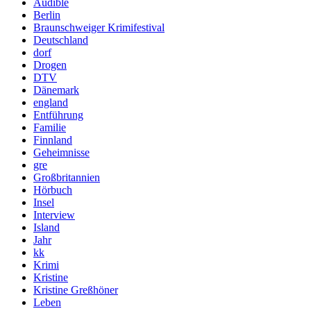
Audible
Berlin
Braunschweiger Krimifestival
Deutschland
dorf
Drogen
DTV
Dänemark
england
Entführung
Familie
Finnland
Geheimnisse
gre
Großbritannien
Hörbuch
Insel
Interview
Island
Jahr
kk
Krimi
Kristine
Kristine Greßhöner
Leben