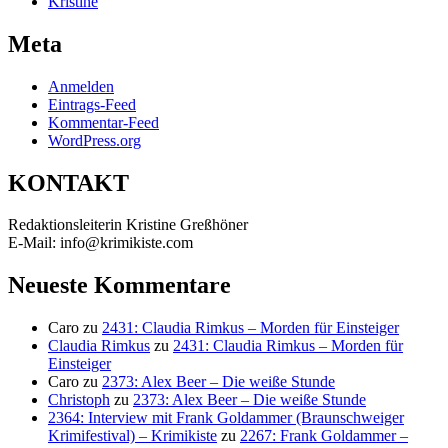
Kristine
Meta
Anmelden
Eintrags-Feed
Kommentar-Feed
WordPress.org
KONTAKT
Redaktionsleiterin Kristine Greßhöner
E-Mail: info@krimikiste.com
Neueste Kommentare
Caro
zu
2431: Claudia Rimkus – Morden für Einsteiger
Claudia Rimkus
zu
2431: Claudia Rimkus – Morden für
Einsteiger
Caro
zu
2373: Alex Beer – Die weiße Stunde
Christoph
zu
2373: Alex Beer – Die weiße Stunde
2364: Interview mit Frank Goldammer (Braunschweiger
Krimifestival) – Krimikiste
zu
2267: Frank Goldammer –