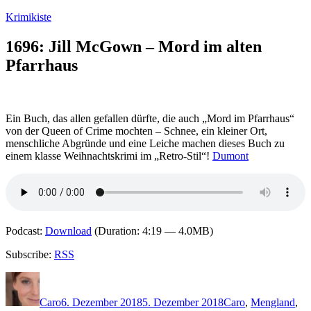
Zum
Krimikiste
Inhalt
springen
1696: Jill McGown – Mord im alten
Pfarrhaus
Ein Buch, das allen gefallen dürfte, die auch „Mord im Pfarrhaus“
von der Queen of Crime mochten – Schnee, ein kleiner Ort,
menschliche Abgründe und eine Leiche machen dieses Buch zu
einem klasse Weihnachtskrimi im „Retro-Stil“!
Dumont
Podcast:
Download
(Duration: 4:19 — 4.0MB)
Subscribe:
RSS
Autor
Veröffentlicht
Kategorien
Schlagwört
am
Caro
6. Dezember 2018
5. Dezember 2018
Caro
,
M
england
,