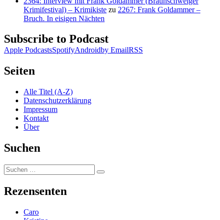
2364: Interview mit Frank Goldammer (Braunschweiger
Krimifestival) – Krimikiste
zu
2267: Frank Goldammer –
Bruch. In eisigen Nächten
Subscribe to Podcast
Apple Podcasts
Spotify
Android
by Email
RSS
Seiten
Alle Titel (A-Z)
Datenschutzerklärung
Impressum
Kontakt
Über
Suchen
Suchen
Suchen
nach:
Rezensenten
Caro