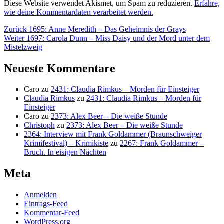
Diese Website verwendet Akismet, um Spam zu reduzieren.
Erfahre,
wie deine Kommentardaten verarbeitet werden.
Beitragsnavigation
Vorheriger
Zurück
1695: Anne Meredith – Das Geheimnis der Grays
Nächster
Beitrag:
Weiter
1697: Carola Dunn – Miss Daisy und der Mord unter dem
Beitrag:
Mistelzweig
Neueste Kommentare
Caro
zu
2431: Claudia Rimkus – Morden für Einsteiger
Claudia Rimkus
zu
2431: Claudia Rimkus – Morden für
Einsteiger
Caro
zu
2373: Alex Beer – Die weiße Stunde
Christoph
zu
2373: Alex Beer – Die weiße Stunde
2364: Interview mit Frank Goldammer (Braunschweiger
Krimifestival) – Krimikiste
zu
2267: Frank Goldammer –
Bruch. In eisigen Nächten
Meta
Anmelden
Eintrags-Feed
Kommentar-Feed
WordPress.org