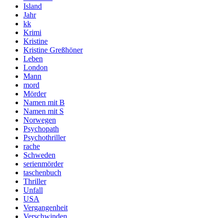
Island
Jahr
kk
Krimi
Kristine
Kristine Greßhöner
Leben
London
Mann
mord
Mörder
Namen mit B
Namen mit S
Norwegen
Psychopath
Psychothriller
rache
Schweden
serienmörder
taschenbuch
Thriller
Unfall
USA
Vergangenheit
Verschwinden