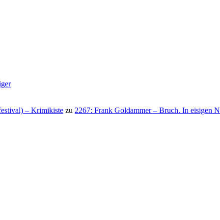
iger
stival) – Krimikiste
zu
2267: Frank Goldammer – Bruch. In eisigen N