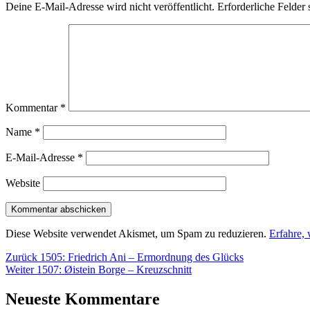
Deine E-Mail-Adresse wird nicht veröffentlicht.
Erforderliche Felder 
Kommentar
*
Name
*
E-Mail-Adresse
*
Website
Diese Website verwendet Akismet, um Spam zu reduzieren.
Erfahre,
Beitragsnavigation
Vorheriger
Zurück
1505: Friedrich Ani – Ermordnung des Glücks
Nächster
Beitrag:
Weiter
1507: Øistein Borge – Kreuzschnitt
Beitrag:
Neueste Kommentare