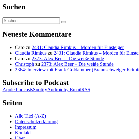
Suchen
Suchen
Suchen
nach:
Neueste Kommentare
Caro
zu
2431: Claudia Rimkus – Morden für Einsteiger
Claudia Rimkus
zu
2431: Claudia Rimkus – Morden für Einste
Caro
zu
2373: Alex Beer – Die weiße Stunde
Christoph
zu
2373: Alex Beer – Die weiße Stunde
2364: Interview mit Frank Goldammer (Braunschweiger Krimife
Subscribe to Podcast
Apple Podcasts
Spotify
Android
by Email
RSS
Seiten
Alle Titel (A-Z)
Datenschutzerklärung
Impressum
Kontakt
Über