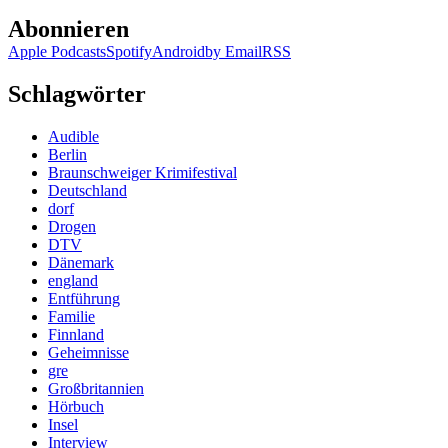
Abonnieren
Apple Podcasts
Spotify
Android
by Email
RSS
Schlagwörter
Audible
Berlin
Braunschweiger Krimifestival
Deutschland
dorf
Drogen
DTV
Dänemark
england
Entführung
Familie
Finnland
Geheimnisse
gre
Großbritannien
Hörbuch
Insel
Interview