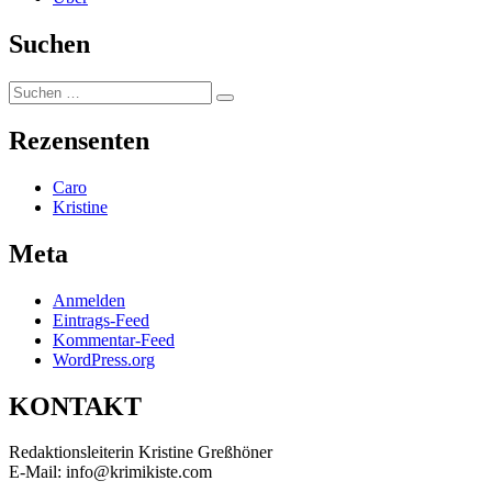
Suchen
Suchen
Suchen
nach:
Rezensenten
Caro
Kristine
Meta
Anmelden
Eintrags-Feed
Kommentar-Feed
WordPress.org
KONTAKT
Redaktionsleiterin Kristine Greßhöner
E-Mail: info@krimikiste.com