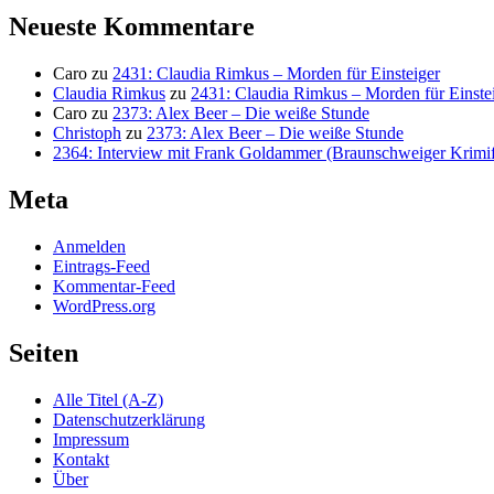
Neueste Kommentare
Caro
zu
2431: Claudia Rimkus – Morden für Einsteiger
Claudia Rimkus
zu
2431: Claudia Rimkus – Morden für Einste
Caro
zu
2373: Alex Beer – Die weiße Stunde
Christoph
zu
2373: Alex Beer – Die weiße Stunde
2364: Interview mit Frank Goldammer (Braunschweiger Krimife
Meta
Anmelden
Eintrags-Feed
Kommentar-Feed
WordPress.org
Seiten
Alle Titel (A-Z)
Datenschutzerklärung
Impressum
Kontakt
Über