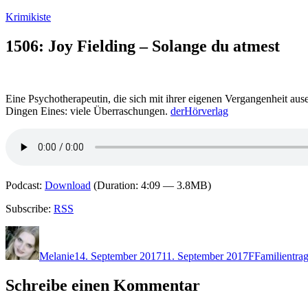
Zum
Krimikiste
Inhalt
springen
1506: Joy Fielding – Solange du atmest
Eine Psychotherapeutin, die sich mit ihrer eigenen Vergangenheit ause
Dingen Eines: viele Überraschungen.
derHörverlag
Podcast:
Download
(Duration: 4:09 — 3.8MB)
Subscribe:
RSS
Autor
Veröffentlicht
Kategorien
Schlagwörte
am
Melanie
14. September 2017
11. September 2017
F
Familientra
Schreibe einen Kommentar