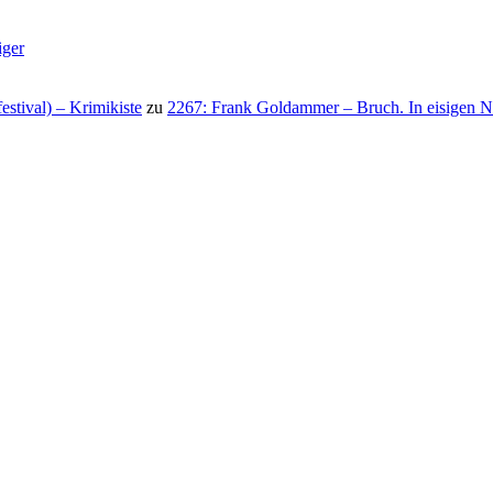
iger
stival) – Krimikiste
zu
2267: Frank Goldammer – Bruch. In eisigen N