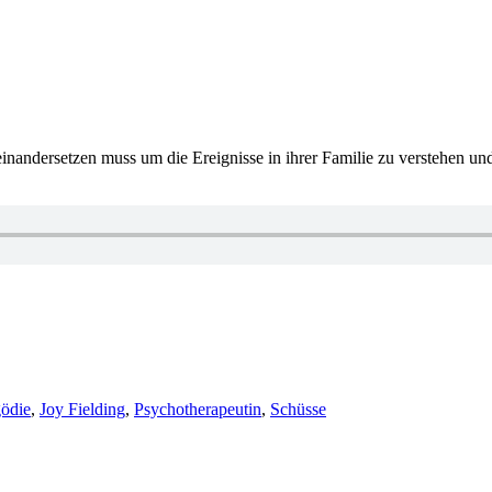
inandersetzen muss um die Ereignisse in ihrer Familie zu verstehen und
r
gödie
,
Joy Fielding
,
Psychotherapeutin
,
Schüsse