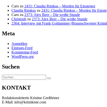
Caro
zu
2431: Claudia Rimkus – Morden für Einsteiger
Claudia Rimkus
zu
2431: Claudia Rimkus – Morden für Einste
Caro
zu
2373: Alex Beer – Die weiße Stunde
Christoph
zu
2373: Alex Beer – Die weiße Stunde
2364: Interview mit Frank Goldammer (Braunschweiger Krimife
Meta
Anmelden
Eintrags-Feed
Kommentar-Feed
WordPress.org
Suchen
Suchen
Suchen
nach:
KONTAKT
Redaktionsleiterin Kristine Greßhöner
E-Mail: info@krimikiste.com