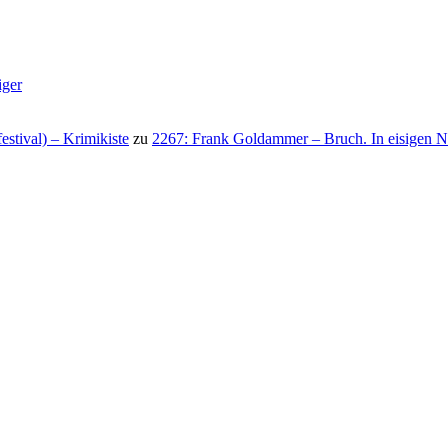
iger
stival) – Krimikiste
zu
2267: Frank Goldammer – Bruch. In eisigen N