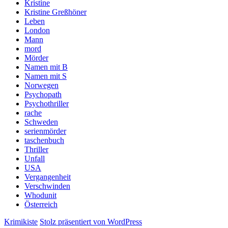
Kristine
Kristine Greßhöner
Leben
London
Mann
mord
Mörder
Namen mit B
Namen mit S
Norwegen
Psychopath
Psychothriller
rache
Schweden
serienmörder
taschenbuch
Thriller
Unfall
USA
Vergangenheit
Verschwinden
Whodunit
Österreich
Krimikiste
Stolz präsentiert von WordPress