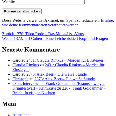
Website
Diese Website verwendet Akismet, um Spam zu reduzieren.
Erfahre,
wie deine Kommentardaten verarbeitet werden.
Beitragsnavigation
Vorheriger
Zurück
1370: Tibor Rode – Das Mona-Lisa-Virus
Nächster
Beitrag:
Weiter
1372: Jeff Cohen – Eine Leiche riskiert Kopf und Kragen
Beitrag:
Neueste Kommentare
Caro
zu
2431: Claudia Rimkus – Morden für Einsteiger
Claudia Rimkus
zu
2431: Claudia Rimkus – Morden für
Einsteiger
Caro
zu
2373: Alex Beer – Die weiße Stunde
Christoph
zu
2373: Alex Beer – Die weiße Stunde
2364: Interview mit Frank Goldammer (Braunschweiger
Krimifestival) – Krimikiste
zu
2267: Frank Goldammer –
Bruch. In eisigen Nächten
Meta
Anmelden