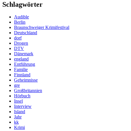
Schlagwörter
Audible
Berlin
Braunschweiger Krimifestival
Deutschland
dorf
Drogen
DTV
Dänemark
england
Entführung
Familie
Finnland
Geheimnisse
gre
Großbritannien
Hörbuch
Insel
Interview
Island
Jahr
kk
Krimi