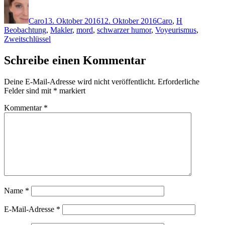
Autor
Veröffentlicht
Kategorien
Schlagwörter
am
Caro
13. Oktober 2016
12. Oktober 2016
Caro
,
H
Beobachtung
,
Makler
,
mord
,
schwarzer humor
,
Voyeurismus
,
Zweitschlüssel
Schreibe einen Kommentar
Deine E-Mail-Adresse wird nicht veröffentlicht.
Erforderliche
Felder sind mit
*
markiert
Kommentar
*
Name
*
E-Mail-Adresse
*