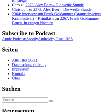
Einsteiger
Caro
zu
2373: Alex Beer – Die weiße Stunde
Christoph
zu
2373: Alex Beer – Die weiße Stunde
2364: Interview mit Frank Goldammer (Braunschweiger
Krimifestival) – Krimikiste
zu
2267: Frank Goldammer –
Bruch. In eisigen Nächten
Subscribe to Podcast
Apple Podcasts
Spotify
Android
by Email
RSS
Seiten
Alle Titel (A-Z)
Datenschutzerklärung
Impressum
Kontakt
Über
Suchen
Suchen
Suchen
nach:
Rezensenten