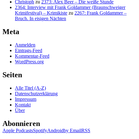
Christoph
zu
2373: Alex Beer – Die weiße Stunde
2364: Interview mit Frank Goldammer (Braunschweiger
Krimifestival) – Krimikiste
zu
2267: Frank Goldammer –
Bruch. In eisigen Nächten
Meta
Anmelden
Eintrags-Feed
Kommentar-Feed
WordPress.org
Seiten
Alle Titel (A-Z)
Datenschutzerklärung
Impressum
Kontakt
Über
Abonnieren
Apple Podcasts
Spotify
Android
by Email
RSS