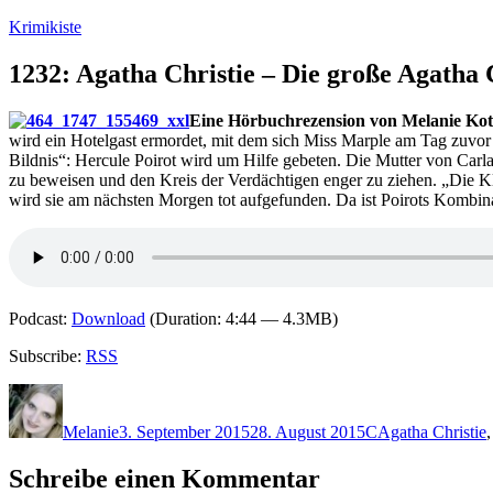
Zum
Krimikiste
Inhalt
springen
1232: Agatha Christie – Die große Agatha 
Eine Hörbuchrezension von Melanie Kott
wird ein Hotelgast ermordet, mit dem sich Miss Marple am Tag zuvor n
Bildnis“: Hercule Poirot wird um Hilfe gebeten. Die Mutter von Carla
zu beweisen und den Kreis der Verdächtigen enger zu ziehen. „Die Kl
wird sie am nächsten Morgen tot aufgefunden. Da ist Poirots Kombin
Podcast:
Download
(Duration: 4:44 — 4.3MB)
Subscribe:
RSS
Autor
Veröffentlicht
Kategorien
Schlagwörter
am
Melanie
3. September 2015
28. August 2015
C
Agatha Christie
Schreibe einen Kommentar