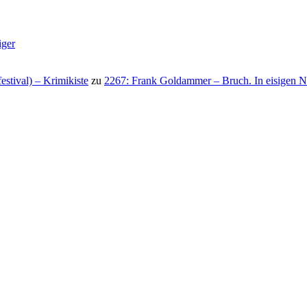
iger
stival) – Krimikiste
zu
2267: Frank Goldammer – Bruch. In eisigen N