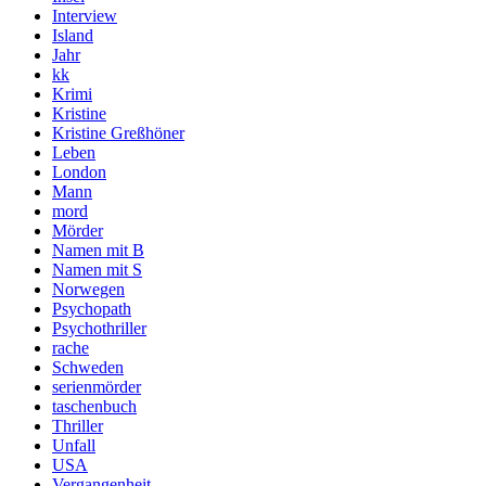
Interview
Island
Jahr
kk
Krimi
Kristine
Kristine Greßhöner
Leben
London
Mann
mord
Mörder
Namen mit B
Namen mit S
Norwegen
Psychopath
Psychothriller
rache
Schweden
serienmörder
taschenbuch
Thriller
Unfall
USA
Vergangenheit