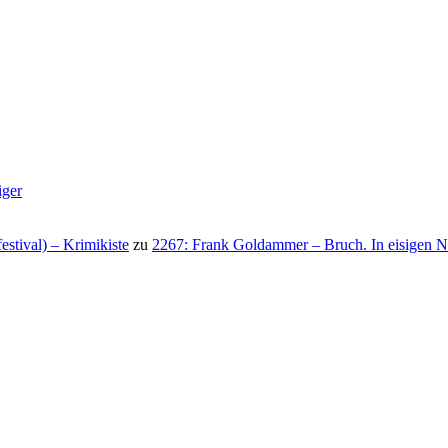
iger
stival) – Krimikiste
zu
2267: Frank Goldammer – Bruch. In eisigen N