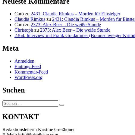
Neueste Kommentare
Caro
zu
2431: Claudia Rimkus – Morden für Einsteiger
Claudia Rimkus
zu
2431: Claudia Rimkus – Morden für Einste
Caro
zu
2373: Alex Beer – Die weiße Stunde
Christoph
zu
2373: Alex Beer – Die weiße Stunde
2364: Interview mit Frank Goldammer (Braunschweiger Krimife
Meta
Anmelden
Eintrags-Feed
Kommentar-Feed
WordPress.org
Suchen
Suchen
Suchen
nach:
KONTAKT
Redaktionsleiterin Kristine Greßhöner
E-Mail: info@krimikiste.com