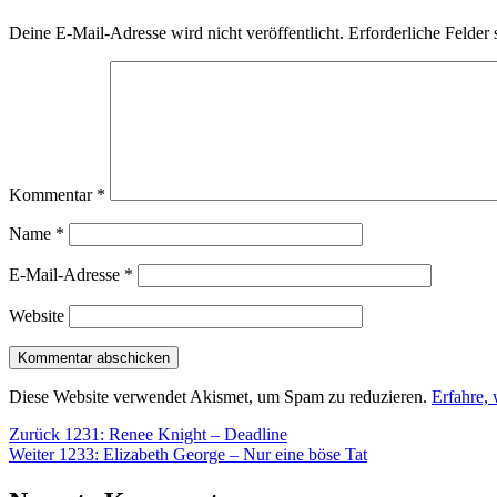
Deine E-Mail-Adresse wird nicht veröffentlicht.
Erforderliche Felder 
Kommentar
*
Name
*
E-Mail-Adresse
*
Website
Diese Website verwendet Akismet, um Spam zu reduzieren.
Erfahre,
Beitragsnavigation
Vorheriger
Zurück
1231: Renee Knight – Deadline
Nächster
Beitrag:
Weiter
1233: Elizabeth George – Nur eine böse Tat
Beitrag: