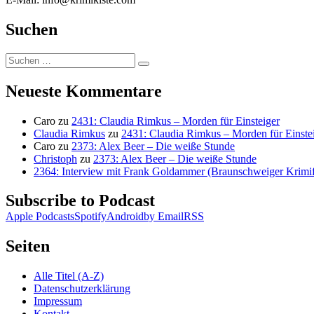
Suchen
Suchen
Suchen
nach:
Neueste Kommentare
Caro
zu
2431: Claudia Rimkus – Morden für Einsteiger
Claudia Rimkus
zu
2431: Claudia Rimkus – Morden für Einste
Caro
zu
2373: Alex Beer – Die weiße Stunde
Christoph
zu
2373: Alex Beer – Die weiße Stunde
2364: Interview mit Frank Goldammer (Braunschweiger Krimife
Subscribe to Podcast
Apple Podcasts
Spotify
Android
by Email
RSS
Seiten
Alle Titel (A-Z)
Datenschutzerklärung
Impressum
Kontakt