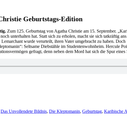
Christie Geburtstags-Edition
ig.
Zum 125. Geburtstag von Agatha Christie am 15. September. „Kari
och unterhalten hat. Statt sich zu erholen, macht sie sich tatkräftig 
 Lemarchant wurde verurteilt, ihren Vater umgebracht zu haben. Doch Ca
eptomanin“: Seltsame Diebstähle im Studentenwohnheim. Hercule Poirot
ationsvermögen gefragt, denn neben dem Mord hat sich die Spur eines
,
Das Unvollendete Bildnis
,
Die Kleptomanin
,
Geburtstag
,
Karibische A