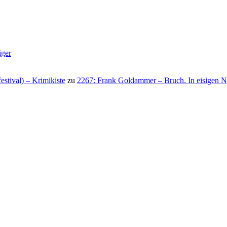
iger
stival) – Krimikiste
zu
2267: Frank Goldammer – Bruch. In eisigen N