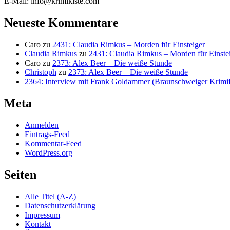
E-Mail: info@krimikiste.com
Neueste Kommentare
Caro
zu
2431: Claudia Rimkus – Morden für Einsteiger
Claudia Rimkus
zu
2431: Claudia Rimkus – Morden für Einste
Caro
zu
2373: Alex Beer – Die weiße Stunde
Christoph
zu
2373: Alex Beer – Die weiße Stunde
2364: Interview mit Frank Goldammer (Braunschweiger Krimife
Meta
Anmelden
Eintrags-Feed
Kommentar-Feed
WordPress.org
Seiten
Alle Titel (A-Z)
Datenschutzerklärung
Impressum
Kontakt