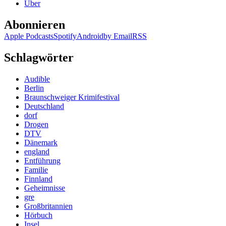
Über
Abonnieren
Apple Podcasts
Spotify
Android
by Email
RSS
Schlagwörter
Audible
Berlin
Braunschweiger Krimifestival
Deutschland
dorf
Drogen
DTV
Dänemark
england
Entführung
Familie
Finnland
Geheimnisse
gre
Großbritannien
Hörbuch
Insel