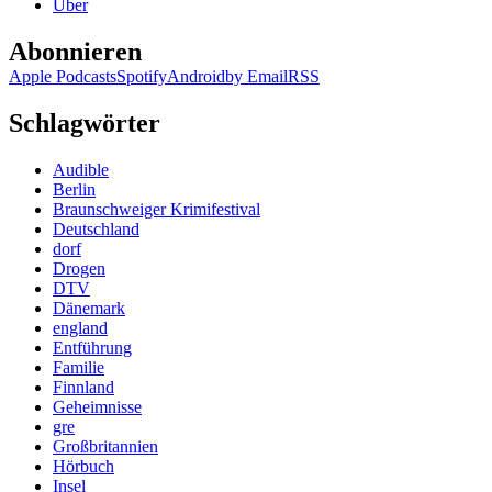
Über
Abonnieren
Apple Podcasts
Spotify
Android
by Email
RSS
Schlagwörter
Audible
Berlin
Braunschweiger Krimifestival
Deutschland
dorf
Drogen
DTV
Dänemark
england
Entführung
Familie
Finnland
Geheimnisse
gre
Großbritannien
Hörbuch
Insel