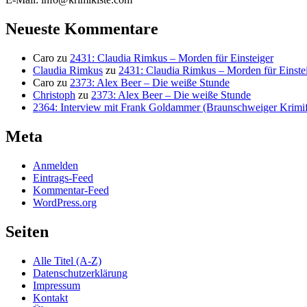
Neueste Kommentare
Caro
zu
2431: Claudia Rimkus – Morden für Einsteiger
Claudia Rimkus
zu
2431: Claudia Rimkus – Morden für Einste
Caro
zu
2373: Alex Beer – Die weiße Stunde
Christoph
zu
2373: Alex Beer – Die weiße Stunde
2364: Interview mit Frank Goldammer (Braunschweiger Krimife
Meta
Anmelden
Eintrags-Feed
Kommentar-Feed
WordPress.org
Seiten
Alle Titel (A-Z)
Datenschutzerklärung
Impressum
Kontakt