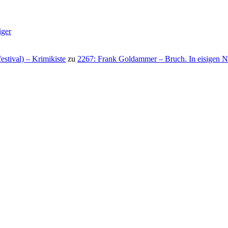
iger
stival) – Krimikiste
zu
2267: Frank Goldammer – Bruch. In eisigen N