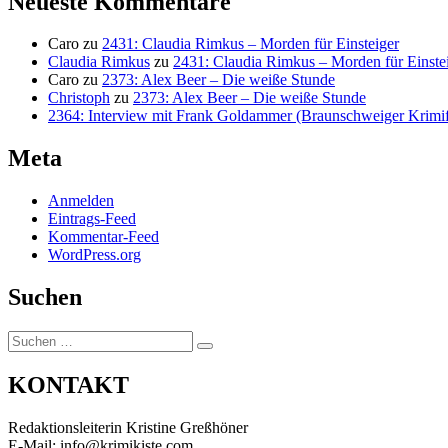
Neueste Kommentare
Caro
zu
2431: Claudia Rimkus – Morden für Einsteiger
Claudia Rimkus
zu
2431: Claudia Rimkus – Morden für Einste
Caro
zu
2373: Alex Beer – Die weiße Stunde
Christoph
zu
2373: Alex Beer – Die weiße Stunde
2364: Interview mit Frank Goldammer (Braunschweiger Krimife
Meta
Anmelden
Eintrags-Feed
Kommentar-Feed
WordPress.org
Suchen
Suchen
Suchen
nach:
KONTAKT
Redaktionsleiterin Kristine Greßhöner
E-Mail: info@krimikiste.com