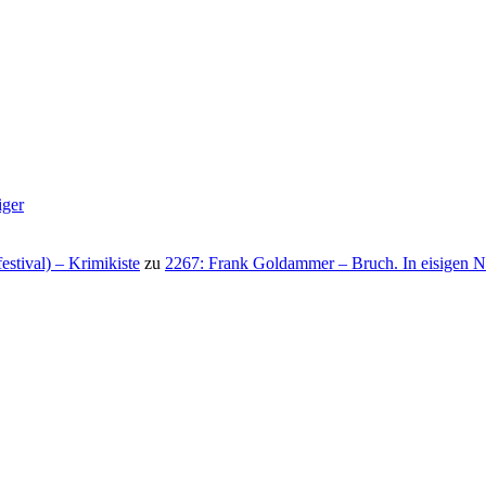
iger
stival) – Krimikiste
zu
2267: Frank Goldammer – Bruch. In eisigen N