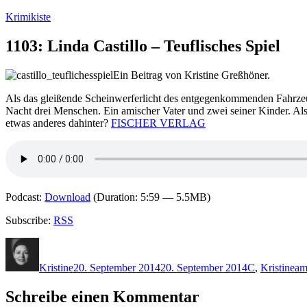
Zum
Krimikiste
Inhalt
springen
1103: Linda Castillo – Teuflisches Spiel
Ein Beitrag von Kristine Greßhöner.
Als das gleißende Scheinwerferlicht des entgegenkommenden Fahrzeugs 
Nacht drei Menschen. Ein amischer Vater und zwei seiner Kinder. Als 
etwas anderes dahinter?
FISCHER VERLAG
Podcast:
Download
(Duration: 5:59 — 5.5MB)
Subscribe:
RSS
Autor
Veröffentlicht
Kategorien
Sc
am
Kristine
20. September 2014
20. September 2014
C
,
Kristine
am
Schreibe einen Kommentar