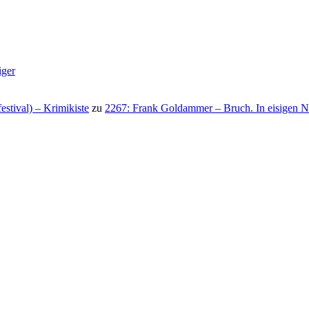
iger
stival) – Krimikiste
zu
2267: Frank Goldammer – Bruch. In eisigen N