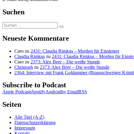
Suchen
Suchen
Suchen
nach:
Neueste Kommentare
Caro
zu
2431: Claudia Rimkus – Morden für Einsteiger
Claudia Rimkus
zu
2431: Claudia Rimkus – Morden für Einste
Caro
zu
2373: Alex Beer – Die weiße Stunde
Christoph
zu
2373: Alex Beer – Die weiße Stunde
2364: Interview mit Frank Goldammer (Braunschweiger Krimife
Subscribe to Podcast
Apple Podcasts
Spotify
Android
by Email
RSS
Seiten
Alle Titel (A-Z)
Datenschutzerklärung
Impressum
Kontakt