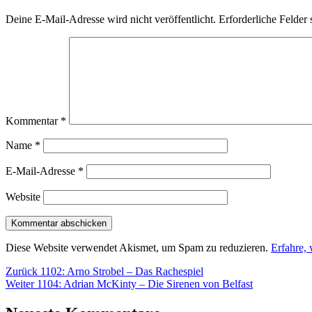
Deine E-Mail-Adresse wird nicht veröffentlicht.
Erforderliche Felder 
Kommentar
*
Name
*
E-Mail-Adresse
*
Website
Diese Website verwendet Akismet, um Spam zu reduzieren.
Erfahre,
Beitragsnavigation
Vorheriger
Zurück
1102: Arno Strobel – Das Rachespiel
Nächster
Beitrag:
Weiter
1104: Adrian McKinty – Die Sirenen von Belfast
Beitrag: