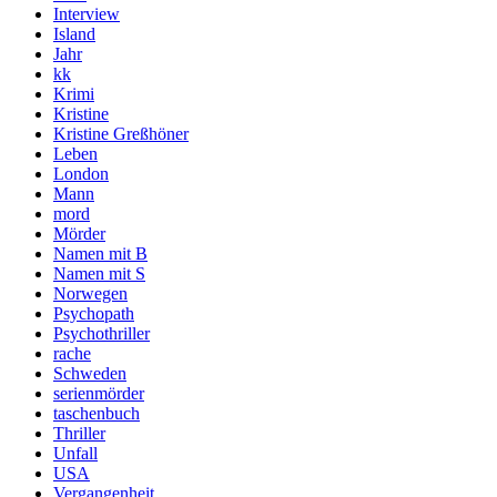
Interview
Island
Jahr
kk
Krimi
Kristine
Kristine Greßhöner
Leben
London
Mann
mord
Mörder
Namen mit B
Namen mit S
Norwegen
Psychopath
Psychothriller
rache
Schweden
serienmörder
taschenbuch
Thriller
Unfall
USA
Vergangenheit