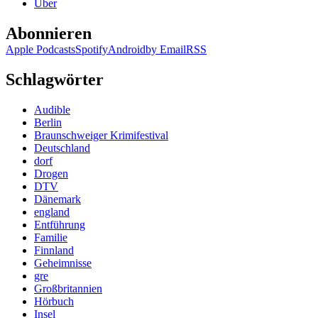
Über
Abonnieren
Apple Podcasts
Spotify
Android
by Email
RSS
Schlagwörter
Audible
Berlin
Braunschweiger Krimifestival
Deutschland
dorf
Drogen
DTV
Dänemark
england
Entführung
Familie
Finnland
Geheimnisse
gre
Großbritannien
Hörbuch
Insel