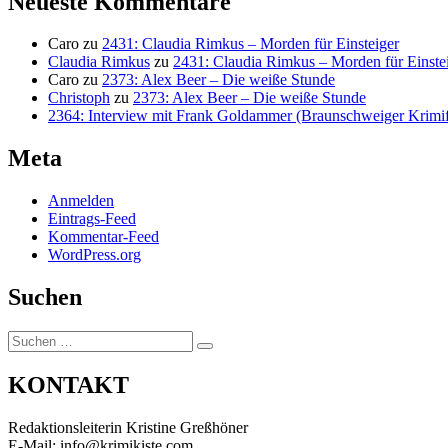
Neueste Kommentare
Caro
zu
2431: Claudia Rimkus – Morden für Einsteiger
Claudia Rimkus
zu
2431: Claudia Rimkus – Morden für Einste
Caro
zu
2373: Alex Beer – Die weiße Stunde
Christoph
zu
2373: Alex Beer – Die weiße Stunde
2364: Interview mit Frank Goldammer (Braunschweiger Krimife
Meta
Anmelden
Eintrags-Feed
Kommentar-Feed
WordPress.org
Suchen
Suchen
Suchen
nach:
KONTAKT
Redaktionsleiterin Kristine Greßhöner
E-Mail: info@krimikiste.com