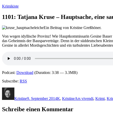
Zum
Krimikiste
Inhalt
springen
1101: Tatjana Kruse – Hauptsache, eine s
Ein Beitrag von Kristine Greßhöner.
Von wegen idyllische Provinz! Wie Hauptkommissarin Gesine Bauer fest
das Geheimnis der Bausparverträge. Denn in der süddeutschen Kleinsta
Gesine in allerlei Mordsgeschichten und ein turbulentes Liebesabente
Podcast:
Download
(Duration: 3:38 — 3.3MB)
Subscribe:
RSS
Autor
Veröffentlicht
Kategorien
Schlagwörter
am
Kristine
9. September 2014
K
,
Kristine
Ars vivendi
,
Krimi
,
Kri
Schreibe einen Kommentar