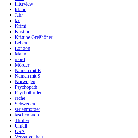
Interview
Island
Jahr
kk
Krimi
Kristine
Kristine Greßhöner
Leben
London
Mann
mord
Mörder
Namen mit B
Namen mit S
Norwegen
Psychopath
Psychothriller
rache
Schweden
serienmörder
taschenbuch
Thriller
Unfall
USA
Vergangenheit