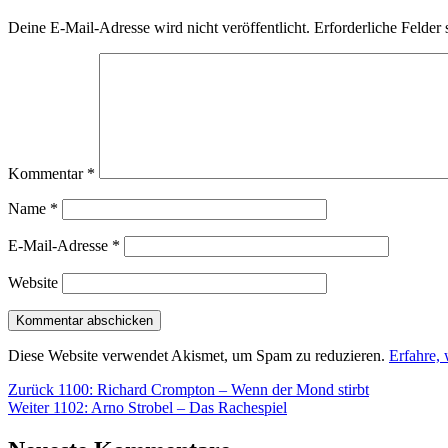
Deine E-Mail-Adresse wird nicht veröffentlicht.
Erforderliche Felder 
Kommentar
*
Name
*
E-Mail-Adresse
*
Website
Diese Website verwendet Akismet, um Spam zu reduzieren.
Erfahre,
Beitragsnavigation
Vorheriger
Zurück
1100: Richard Crompton – Wenn der Mond stirbt
Nächster
Beitrag:
Weiter
1102: Arno Strobel – Das Rachespiel
Beitrag: