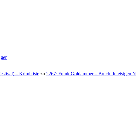
iger
stival) – Krimikiste
zu
2267: Frank Goldammer – Bruch. In eisigen N