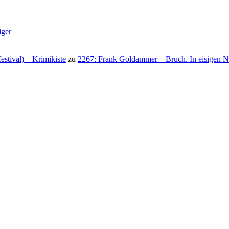
iger
stival) – Krimikiste
zu
2267: Frank Goldammer – Bruch. In eisigen N