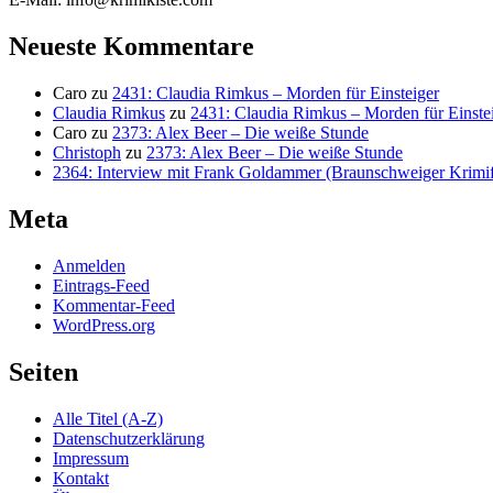
Neueste Kommentare
Caro
zu
2431: Claudia Rimkus – Morden für Einsteiger
Claudia Rimkus
zu
2431: Claudia Rimkus – Morden für Einste
Caro
zu
2373: Alex Beer – Die weiße Stunde
Christoph
zu
2373: Alex Beer – Die weiße Stunde
2364: Interview mit Frank Goldammer (Braunschweiger Krimife
Meta
Anmelden
Eintrags-Feed
Kommentar-Feed
WordPress.org
Seiten
Alle Titel (A-Z)
Datenschutzerklärung
Impressum
Kontakt