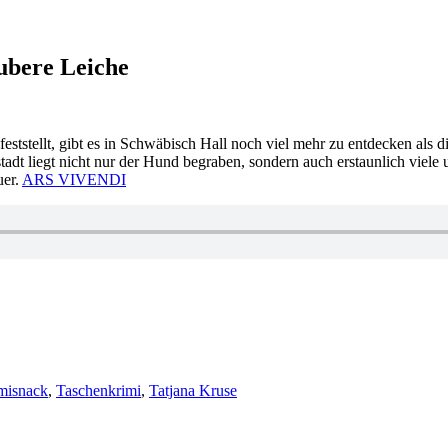
aubere Leiche
stellt, gibt es in Schwäbisch Hall noch viel mehr zu entdecken als di
dt liegt nicht nur der Hund begraben, sondern auch erstaunlich viele u
uer.
ARS VIVENDI
misnack
,
Taschenkrimi
,
Tatjana Kruse