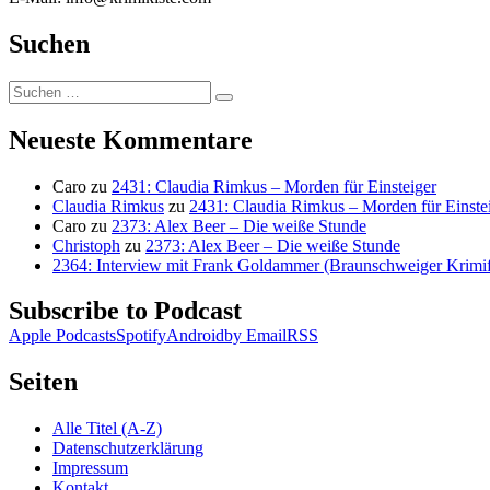
Suchen
Suchen
Suchen
nach:
Neueste Kommentare
Caro
zu
2431: Claudia Rimkus – Morden für Einsteiger
Claudia Rimkus
zu
2431: Claudia Rimkus – Morden für Einste
Caro
zu
2373: Alex Beer – Die weiße Stunde
Christoph
zu
2373: Alex Beer – Die weiße Stunde
2364: Interview mit Frank Goldammer (Braunschweiger Krimife
Subscribe to Podcast
Apple Podcasts
Spotify
Android
by Email
RSS
Seiten
Alle Titel (A-Z)
Datenschutzerklärung
Impressum
Kontakt