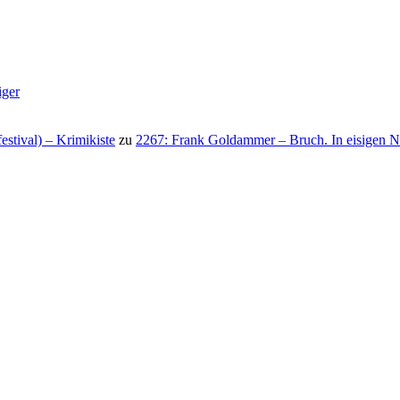
iger
stival) – Krimikiste
zu
2267: Frank Goldammer – Bruch. In eisigen N