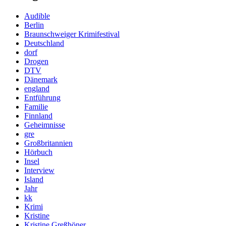
Audible
Berlin
Braunschweiger Krimifestival
Deutschland
dorf
Drogen
DTV
Dänemark
england
Entführung
Familie
Finnland
Geheimnisse
gre
Großbritannien
Hörbuch
Insel
Interview
Island
Jahr
kk
Krimi
Kristine
Kristine Greßhöner