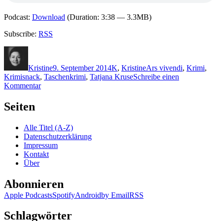
Podcast:
Download
(Duration: 3:38 — 3.3MB)
Subscribe:
RSS
Autor
Veröffentlicht
Kategorien
Schlagwörter
am
Kristine
9. September 2014
K
,
Kristine
Ars vivendi
,
Krimi
,
Krimisnack
,
Taschenkrimi
,
Tatjana Kruse
Schreibe einen
zu
Kommentar
1101:
Tatjana
Seiten
Kruse
–
Alle Titel (A-Z)
Hauptsache,
Datenschutzerklärung
eine
Impressum
saubere
Kontakt
Leiche
Über
Abonnieren
Apple Podcasts
Spotify
Android
by Email
RSS
Schlagwörter