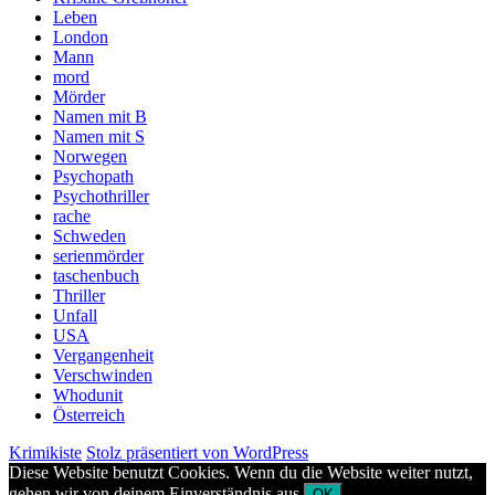
Leben
London
Mann
mord
Mörder
Namen mit B
Namen mit S
Norwegen
Psychopath
Psychothriller
rache
Schweden
serienmörder
taschenbuch
Thriller
Unfall
USA
Vergangenheit
Verschwinden
Whodunit
Österreich
Krimikiste
Stolz präsentiert von WordPress
Diese Website benutzt Cookies. Wenn du die Website weiter nutzt,
gehen wir von deinem Einverständnis aus.
OK