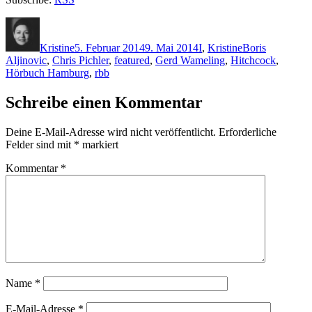
Autor
Veröffentlicht
Kategorien
Schlagwörter
am
Kristine
5. Februar 2014
9. Mai 2014
I
,
Kristine
Boris
Aljinovic
,
Chris Pichler
,
featured
,
Gerd Wameling
,
Hitchcock
,
Hörbuch Hamburg
,
rbb
Schreibe einen Kommentar
Deine E-Mail-Adresse wird nicht veröffentlicht.
Erforderliche
Felder sind mit
*
markiert
Kommentar
*
Name
*
E-Mail-Adresse
*