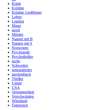
Krimi
Kristine
Kristine Greßhöner
Leben
London
Mann
mord
Mörder
Namen mit B
Namen mit S
Norwegen
Psychopath
Psychothriller
rache
Schweden
serienmörder
taschenbuch
Thriller
Unfall
USA
Vergangenheit
Verschwinden
Whodunit
Österreich