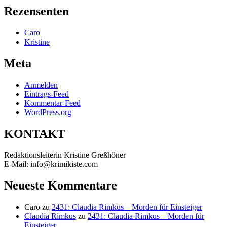
Rezensenten
Caro
Kristine
Meta
Anmelden
Eintrags-Feed
Kommentar-Feed
WordPress.org
KONTAKT
Redaktionsleiterin Kristine Greßhöner
E-Mail: info@krimikiste.com
Neueste Kommentare
Caro
zu
2431: Claudia Rimkus – Morden für Einsteiger
Claudia Rimkus
zu
2431: Claudia Rimkus – Morden für
Einsteiger