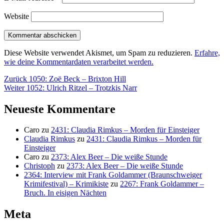
Website
Diese Website verwendet Akismet, um Spam zu reduzieren.
Erfahre,
wie deine Kommentardaten verarbeitet werden.
Beitragsnavigation
Vorheriger
Zurück
1050: Zoë Beck – Brixton Hill
Nächster
Beitrag:
Weiter
1052: Ulrich Ritzel – Trotzkis Narr
Beitrag:
Neueste Kommentare
Caro
zu
2431: Claudia Rimkus – Morden für Einsteiger
Claudia Rimkus
zu
2431: Claudia Rimkus – Morden für
Einsteiger
Caro
zu
2373: Alex Beer – Die weiße Stunde
Christoph
zu
2373: Alex Beer – Die weiße Stunde
2364: Interview mit Frank Goldammer (Braunschweiger
Krimifestival) – Krimikiste
zu
2267: Frank Goldammer –
Bruch. In eisigen Nächten
Meta