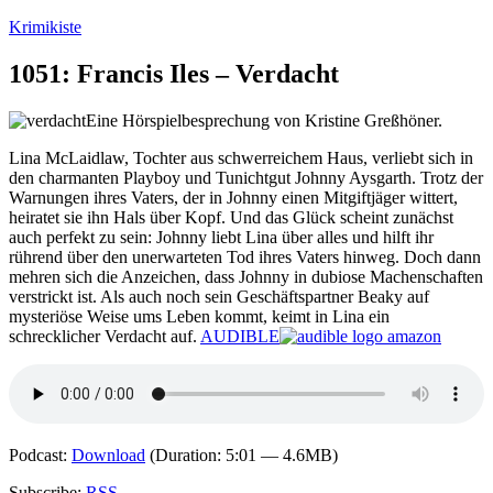
Zum
Krimikiste
Inhalt
springen
1051: Francis Iles – Verdacht
Eine Hörspielbesprechung von Kristine Greßhöner.
Lina McLaidlaw, Tochter aus schwerreichem Haus, verliebt sich in
den charmanten Playboy und Tunichtgut Johnny Aysgarth. Trotz der
Warnungen ihres Vaters, der in Johnny einen Mitgiftjäger wittert,
heiratet sie ihn Hals über Kopf. Und das Glück scheint zunächst
auch perfekt zu sein: Johnny liebt Lina über alles und hilft ihr
rührend über den unerwarteten Tod ihres Vaters hinweg. Doch dann
mehren sich die Anzeichen, dass Johnny in dubiose Machenschaften
verstrickt ist. Als auch noch sein Geschäftspartner Beaky auf
mysteriöse Weise ums Leben kommt, keimt in Lina ein
schrecklicher Verdacht auf.
AUDIBLE
Podcast:
Download
(Duration: 5:01 — 4.6MB)
Subscribe:
RSS