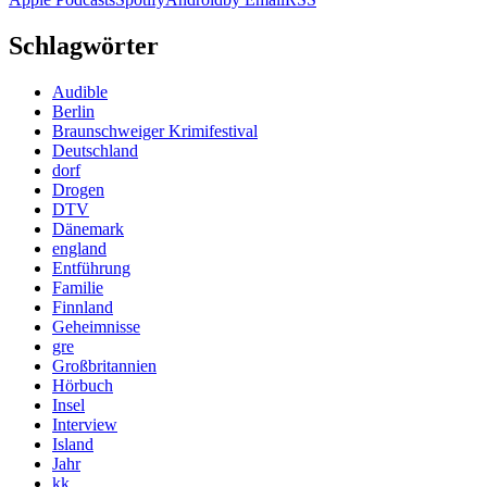
Schlagwörter
Audible
Berlin
Braunschweiger Krimifestival
Deutschland
dorf
Drogen
DTV
Dänemark
england
Entführung
Familie
Finnland
Geheimnisse
gre
Großbritannien
Hörbuch
Insel
Interview
Island
Jahr
kk