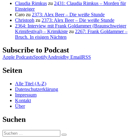
Claudia Rimkus
zu
2431: Claudia Rimkus – Morden für
Einsteiger
Caro
zu
2373: Alex Beer – Die weiße Stunde
Christoph
zu
2373: Alex Beer – Die weiße Stunde
2364: Interview mit Frank Goldammer (Braunschweiger
Krimifestival) – Krimikiste
zu
2267: Frank Goldammer –
Bruch. In eisigen Nächten
Subscribe to Podcast
Apple Podcasts
Spotify
Android
by Email
RSS
Seiten
Alle Titel (A-Z)
Datenschutzerklärung
Impressum
Kontakt
Über
Suchen
Suchen
Suchen
nach: