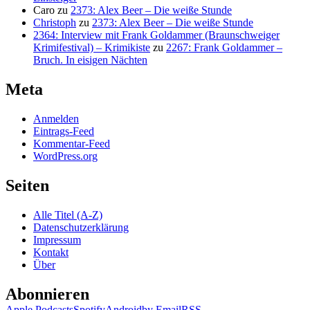
Caro
zu
2373: Alex Beer – Die weiße Stunde
Christoph
zu
2373: Alex Beer – Die weiße Stunde
2364: Interview mit Frank Goldammer (Braunschweiger
Krimifestival) – Krimikiste
zu
2267: Frank Goldammer –
Bruch. In eisigen Nächten
Meta
Anmelden
Eintrags-Feed
Kommentar-Feed
WordPress.org
Seiten
Alle Titel (A-Z)
Datenschutzerklärung
Impressum
Kontakt
Über
Abonnieren
Apple Podcasts
Spotify
Android
by Email
RSS