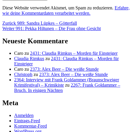
Diese Website verwendet Akismet, um Spam zu reduzieren.
Erfahre,
wie deine Kommentardaten verarbeitet werden.
Beitragsnavigation
Vorheriger
Zurück
989: Sandra Lüpkes – Götterfall
Nächster
Beitrag:
Weiter
991: Pekka Hiltunen – Die Frau ohne Gesicht
Beitrag:
Neueste Kommentare
Caro
zu
2431: Claudia Rimkus – Morden für Einsteiger
Claudia Rimkus
zu
2431: Claudia Rimkus – Morden für
Einsteiger
Caro
zu
2373: Alex Beer – Die weiße Stunde
Christoph
zu
2373: Alex Beer – Die weiße Stunde
2364: Interview mit Frank Goldammer (Braunschweiger
Krimifestival) – Krimikiste
zu
2267: Frank Goldammer –
Bruch. In eisigen Nächten
Meta
Anmelden
Eintrags-Feed
Kommentar-Feed
WordPress.org