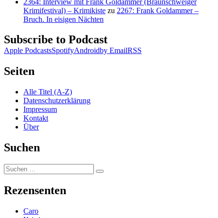
2364: Interview mit Frank Goldammer (Braunschweiger
Krimifestival) – Krimikiste
zu
2267: Frank Goldammer –
Bruch. In eisigen Nächten
Subscribe to Podcast
Apple Podcasts
Spotify
Android
by Email
RSS
Seiten
Alle Titel (A-Z)
Datenschutzerklärung
Impressum
Kontakt
Über
Suchen
Suchen
Suchen
nach:
Rezensenten
Caro