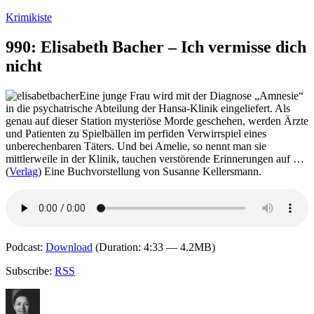
Zum
Krimikiste
Inhalt
springen
990: Elisabeth Bacher – Ich vermisse dich
nicht
Eine junge Frau wird mit der Diagnose „Amnesie“
in die psychatrische Abteilung der Hansa-Klinik eingeliefert. Als
genau auf dieser Station mysteriöse Morde geschehen, werden Ärzte
und Patienten zu Spielbällen im perfiden Verwirrspiel eines
unberechenbaren Täters. Und bei Amelie, so nennt man sie
mittlerweile in der Klinik, tauchen verstörende Erinnerungen auf …
(
Verlag
) Eine Buchvorstellung von Susanne Kellersmann.
Podcast:
Download
(Duration: 4:33 — 4.2MB)
Subscribe:
RSS
Autor
Veröffentlicht
Kategorien
Schlagwörter
am