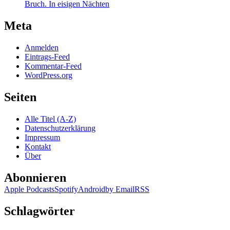
Bruch. In eisigen Nächten
Meta
Anmelden
Eintrags-Feed
Kommentar-Feed
WordPress.org
Seiten
Alle Titel (A-Z)
Datenschutzerklärung
Impressum
Kontakt
Über
Abonnieren
Apple Podcasts
Spotify
Android
by Email
RSS
Schlagwörter