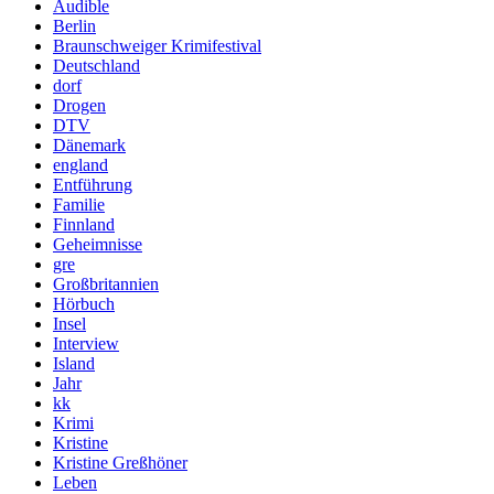
Audible
Berlin
Braunschweiger Krimifestival
Deutschland
dorf
Drogen
DTV
Dänemark
england
Entführung
Familie
Finnland
Geheimnisse
gre
Großbritannien
Hörbuch
Insel
Interview
Island
Jahr
kk
Krimi
Kristine
Kristine Greßhöner
Leben