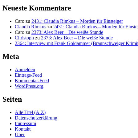
Neueste Kommentare
Caro
zu
2431: Claudia Rimkus – Morden für Einsteiger
Claudia Rimkus
zu
2431: Claudia Rimkus – Morden für Einste
Caro
zu
2373: Alex Beer – Die weiße Stunde
Christoph
zu
2373: Alex Beer – Die weiße Stunde
2364: Interview mit Frank Goldammer (Braunschweiger Krimife
Meta
Anmelden
Eintrags-Feed
Kommentar-Feed
WordPress.org
Seiten
Alle Titel (A-Z)
Datenschutzerklärung
Impressum
Kontakt
Über