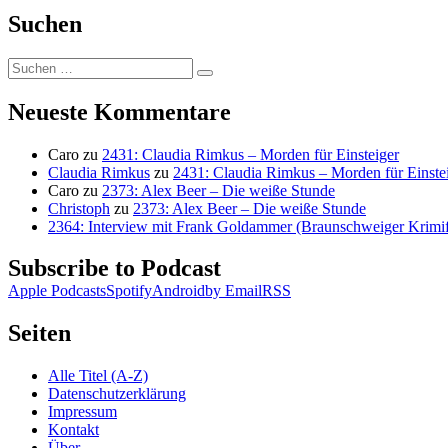
Suchen
Suchen
Suchen
nach:
Neueste Kommentare
Caro
zu
2431: Claudia Rimkus – Morden für Einsteiger
Claudia Rimkus
zu
2431: Claudia Rimkus – Morden für Einste
Caro
zu
2373: Alex Beer – Die weiße Stunde
Christoph
zu
2373: Alex Beer – Die weiße Stunde
2364: Interview mit Frank Goldammer (Braunschweiger Krimife
Subscribe to Podcast
Apple Podcasts
Spotify
Android
by Email
RSS
Seiten
Alle Titel (A-Z)
Datenschutzerklärung
Impressum
Kontakt
Über