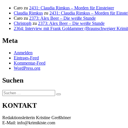
Caro
zu
2431: Claudia Rimkus – Morden für Einsteiger
Claudia Rimkus
zu
2431: Claudia Rimkus – Morden für Einste
Caro
zu
2373: Alex Beer – Die weiße Stunde
Christoph
zu
2373: Alex Beer – Die weiße Stunde
2364: Interview mit Frank Goldammer (Braunschweiger Krimife
Meta
Anmelden
Eintrags-Feed
Kommentar-Feed
WordPress.org
Suchen
Suchen
Suchen
nach:
KONTAKT
Redaktionsleiterin Kristine Greßhöner
E-Mail: info@krimikiste.com