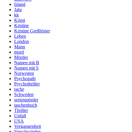
Island
Jahr
kk
Krimi
Kristine
Kristine Greßhöner
Leben
London
Mann
mord
Mörder
Namen mit B
Namen mit S
Norwegen
Psychopath
Psychothriller
rache
Schweden
serienmörder
taschenbuch
Thriller
Unfall
USA
Vergangenheit
Verschwinden