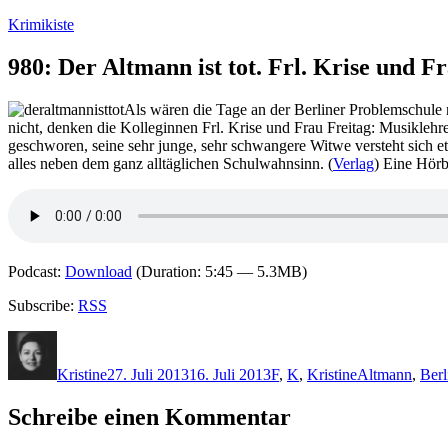
Zum
Krimikiste
Inhalt
springen
980: Der Altmann ist tot. Frl. Krise und F
Als wären die Tage an der Berliner Problemschule
nicht, denken die Kolleginnen Frl. Krise und Frau Freitag: Musiklehr
geschworen, seine sehr junge, sehr schwangere Witwe versteht sich et
alles neben dem ganz alltäglichen Schulwahnsinn. (
Verlag
) Eine Hörb
Podcast:
Download
(Duration: 5:45 — 5.3MB)
Subscribe:
RSS
Autor
Veröffentlicht
Kategorien
Schlagwörter
am
Kristine
27. Juli 2013
16. Juli 2013
F
,
K
,
Kristine
Altmann
,
Berl
Schreibe einen Kommentar