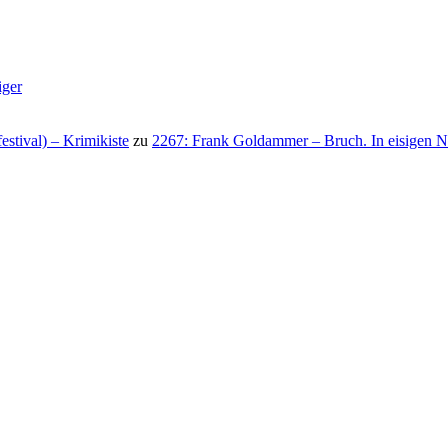
iger
stival) – Krimikiste
zu
2267: Frank Goldammer – Bruch. In eisigen N