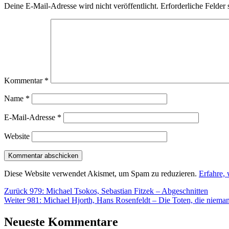
Deine E-Mail-Adresse wird nicht veröffentlicht.
Erforderliche Felder 
Kommentar
*
Name
*
E-Mail-Adresse
*
Website
Diese Website verwendet Akismet, um Spam zu reduzieren.
Erfahre,
Beitragsnavigation
Vorheriger
Zurück
979: Michael Tsokos, Sebastian Fitzek – Abgeschnitten
Nächster
Beitrag:
Weiter
981: Michael Hjorth, Hans Rosenfeldt – Die Toten, die niema
Beitrag:
Neueste Kommentare