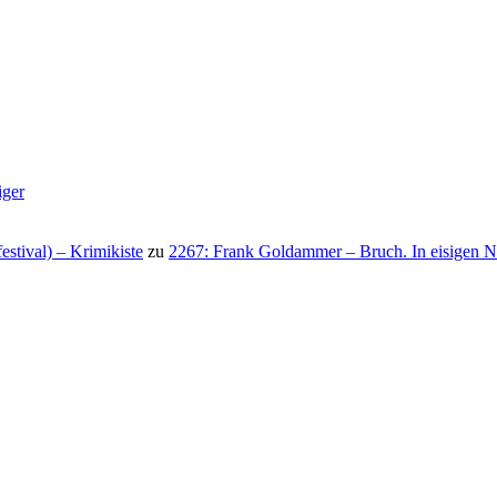
iger
stival) – Krimikiste
zu
2267: Frank Goldammer – Bruch. In eisigen N