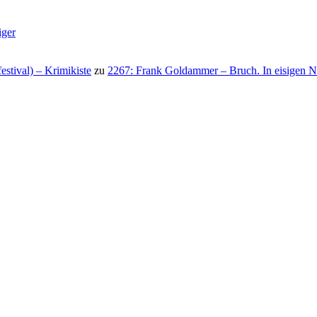
iger
stival) – Krimikiste
zu
2267: Frank Goldammer – Bruch. In eisigen N