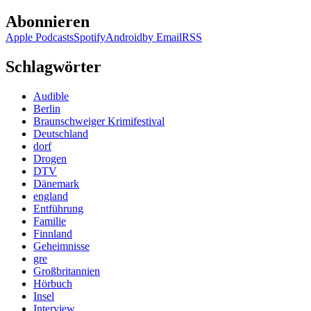
Abonnieren
Apple Podcasts
Spotify
Android
by Email
RSS
Schlagwörter
Audible
Berlin
Braunschweiger Krimifestival
Deutschland
dorf
Drogen
DTV
Dänemark
england
Entführung
Familie
Finnland
Geheimnisse
gre
Großbritannien
Hörbuch
Insel
Interview