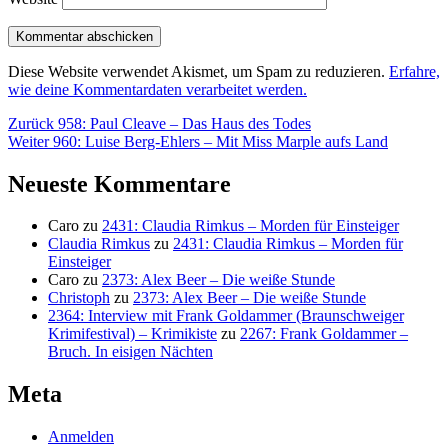
Diese Website verwendet Akismet, um Spam zu reduzieren.
Erfahre,
wie deine Kommentardaten verarbeitet werden.
Beitragsnavigation
Vorheriger
Zurück
958: Paul Cleave – Das Haus des Todes
Nächster
Beitrag:
Weiter
960: Luise Berg-Ehlers – Mit Miss Marple aufs Land
Beitrag:
Neueste Kommentare
Caro
zu
2431: Claudia Rimkus – Morden für Einsteiger
Claudia Rimkus
zu
2431: Claudia Rimkus – Morden für
Einsteiger
Caro
zu
2373: Alex Beer – Die weiße Stunde
Christoph
zu
2373: Alex Beer – Die weiße Stunde
2364: Interview mit Frank Goldammer (Braunschweiger
Krimifestival) – Krimikiste
zu
2267: Frank Goldammer –
Bruch. In eisigen Nächten
Meta
Anmelden