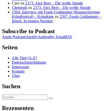
Caro
zu
2373: Alex Beer – Die weiße Stunde
Christoph
zu
2373: Alex Beer – Die weiße Stunde
2364: Interview mit Frank Goldammer (Braunschweiger
Krimifestival) – Krimikiste
zu
2267: Frank Goldammer –
Bruch. In eisigen Nächten
Subscribe to Podcast
Apple Podcasts
Spotify
Android
by Email
RSS
Seiten
Alle Titel (A-Z)
Datenschutzerklärung
Impressum
Kontakt
Über
Suchen
Suchen
Suchen
nach:
Rezensenten