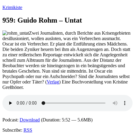
Zum
Krimikiste
Inhalt
springen
959: Guido Rohm – Untat
Zwei Journalisten, durch Berichte aus Krisengebieten
desillusioniert, wollen ausloten, was ein Verbrechen ausmacht.
Oscar ist ein Verbrecher. Er plant die Entführung eines Mädchens.
Die beiden Zyniker heuern bei ihm als Augenzeugen an. Doch statt
zu einer reißerischen Reportage entwickelt sich die Angelegenheit
schnell zum Albtraum für die Journalisten. Aus der Distanz der
Beobachter werden sie hineingezogen in ein beängstigendes und
brutales Geschehen. Nun sind sie mittendrin. Ist Oscar ein
Psychopath oder nur ein Aufschneider? Sind die Journalisten selbst
nur Opfer oder Täter? (
Verlag
) Eine Buchvorstellung von Kristine
Greßhöner.
Podcast:
Download
(Duration: 5:52 — 5.6MB)
Subscribe:
RSS