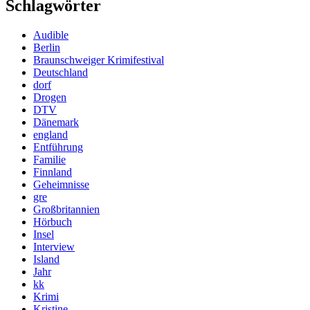
Schlagwörter
Audible
Berlin
Braunschweiger Krimifestival
Deutschland
dorf
Drogen
DTV
Dänemark
england
Entführung
Familie
Finnland
Geheimnisse
gre
Großbritannien
Hörbuch
Insel
Interview
Island
Jahr
kk
Krimi
Kristine