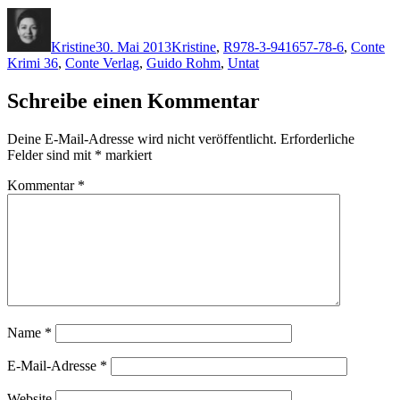
Autor
Veröffentlicht
Kategorien
Schlagwörter
am
Kristine
30. Mai 2013
Kristine
,
R
978-3-941657-78-6
,
Conte
Krimi 36
,
Conte Verlag
,
Guido Rohm
,
Untat
Schreibe einen Kommentar
Deine E-Mail-Adresse wird nicht veröffentlicht.
Erforderliche
Felder sind mit
*
markiert
Kommentar
*
Name
*
E-Mail-Adresse
*
Website