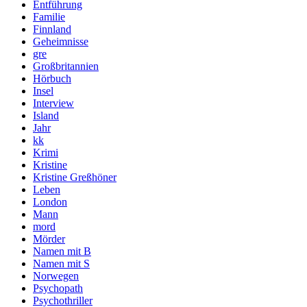
Entführung
Familie
Finnland
Geheimnisse
gre
Großbritannien
Hörbuch
Insel
Interview
Island
Jahr
kk
Krimi
Kristine
Kristine Greßhöner
Leben
London
Mann
mord
Mörder
Namen mit B
Namen mit S
Norwegen
Psychopath
Psychothriller