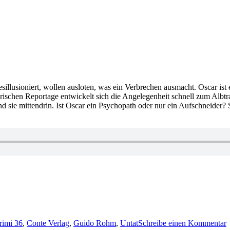
sillusioniert, wollen ausloten, was ein Verbrechen ausmacht. Oscar ist
rischen Reportage entwickelt sich die Angelegenheit schnell zum Albtr
sie mittendrin. Ist Oscar ein Psychopath oder nur ein Aufschneider? Si
z
9
rimi 36
,
Conte Verlag
,
Guido Rohm
,
Untat
Schreibe einen Kommentar
G