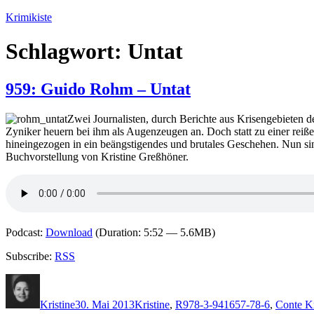
Zum
Krimikiste
Inhalt
springen
Schlagwort:
Untat
959: Guido Rohm – Untat
Zwei Journalisten, durch Berichte aus Krisengebieten de
Zyniker heuern bei ihm als Augenzeugen an. Doch statt zu einer reiße
hineingezogen in ein beängstigendes und brutales Geschehen. Nun sind 
Buchvorstellung von Kristine Greßhöner.
Podcast:
Download
(Duration: 5:52 — 5.6MB)
Subscribe:
RSS
Autor
Veröffentlicht
Kategorien
Schlagwörter
am
Kristine
30. Mai 2013
Kristine
,
R
978-3-941657-78-6
,
Conte K