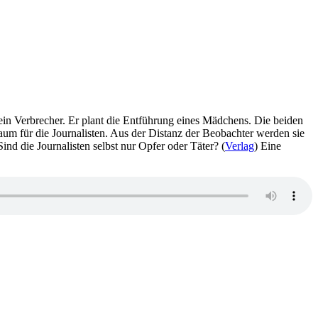
 ein Verbrecher. Er plant die Entführung eines Mädchens. Die beiden
aum für die Journalisten. Aus der Distanz der Beobachter werden sie
nd die Journalisten selbst nur Opfer oder Täter? (
Verlag
) Eine
u
59:
uido