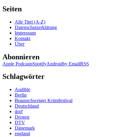
Seiten
Alle Titel (A-Z)
Datenschutzerklärung
Impressum
Kontakt
Über
Abonnieren
Apple Podcasts
Spotify
Android
by Email
RSS
Schlagwörter
Audible
Berlin
Braunschweiger Krimifestival
Deutschland
dorf
Drogen
DTV
Dänemark
england