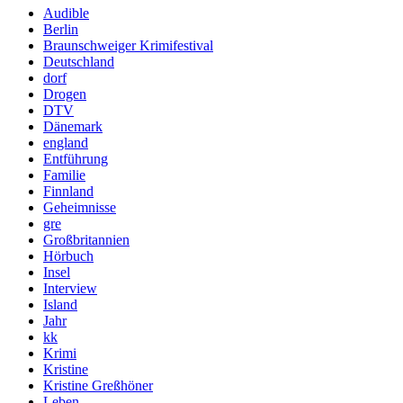
Audible
Berlin
Braunschweiger Krimifestival
Deutschland
dorf
Drogen
DTV
Dänemark
england
Entführung
Familie
Finnland
Geheimnisse
gre
Großbritannien
Hörbuch
Insel
Interview
Island
Jahr
kk
Krimi
Kristine
Kristine Greßhöner
Leben