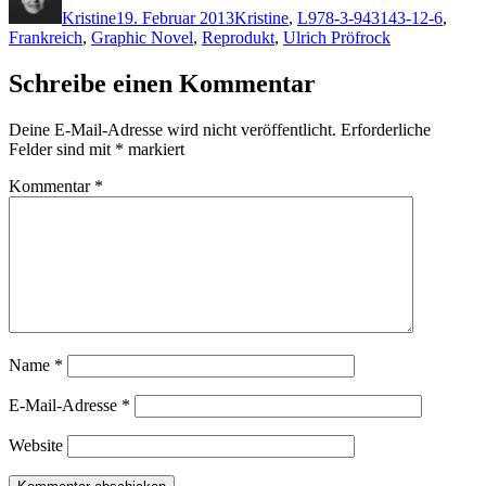
Kristine
19. Februar 2013
Kristine
,
L
978-3-943143-12-6
,
Frankreich
,
Graphic Novel
,
Reprodukt
,
Ulrich Pröfrock
Schreibe einen Kommentar
Deine E-Mail-Adresse wird nicht veröffentlicht.
Erforderliche
Felder sind mit
*
markiert
Kommentar
*
Name
*
E-Mail-Adresse
*
Website