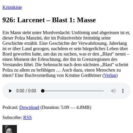
Zum
Krimikiste
Inhalt
springen
926: Larcenet – Blast 1: Masse
Ein Mann steht unter Mordverdacht: Unförmig und abgerissen ist er,
dieser Polza Manzini, der im Polizeiverhör freimütig seine
Geschichte erzählt. Eine Geschichte der Verwahrlosung. Jahrelang
ist er über Land gezogen, nachdem er sein bürgerliches Leben über
Bord geworfen hatte, um das zu suchen, was er den „Blast“ nennt –
einen Moment der Erleuchtung, der ihn in Grenzregionen des
Verstandes führt. Die Sehnsucht nach dem nächsten „Blast“ scheint
Polza zu allem zu befähigen … Auch dazu, einen Menschen zu
töten? Eine Buchvorstellung von Kristine Greßhöner (
Verlag
)
Podcast:
Download
(Duration: 5:09 — 4.8MB)
Subscribe:
RSS
Autor
Veröffentlicht
Kategorien
Schlagwörter
am