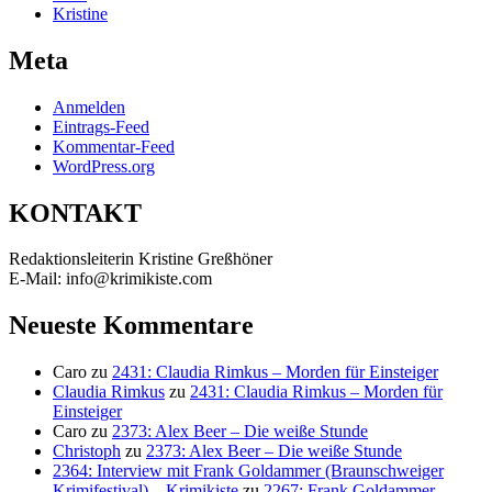
Kristine
Meta
Anmelden
Eintrags-Feed
Kommentar-Feed
WordPress.org
KONTAKT
Redaktionsleiterin Kristine Greßhöner
E-Mail: info@krimikiste.com
Neueste Kommentare
Caro
zu
2431: Claudia Rimkus – Morden für Einsteiger
Claudia Rimkus
zu
2431: Claudia Rimkus – Morden für
Einsteiger
Caro
zu
2373: Alex Beer – Die weiße Stunde
Christoph
zu
2373: Alex Beer – Die weiße Stunde
2364: Interview mit Frank Goldammer (Braunschweiger
Krimifestival) – Krimikiste
zu
2267: Frank Goldammer –