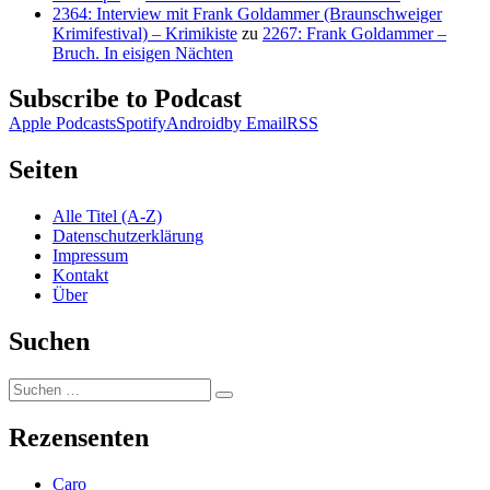
2364: Interview mit Frank Goldammer (Braunschweiger
Krimifestival) – Krimikiste
zu
2267: Frank Goldammer –
Bruch. In eisigen Nächten
Subscribe to Podcast
Apple Podcasts
Spotify
Android
by Email
RSS
Seiten
Alle Titel (A-Z)
Datenschutzerklärung
Impressum
Kontakt
Über
Suchen
Suchen
Suchen
nach:
Rezensenten
Caro