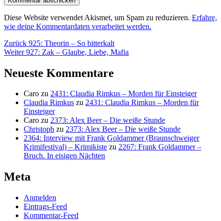
Diese Website verwendet Akismet, um Spam zu reduzieren.
Erfahre,
wie deine Kommentardaten verarbeitet werden.
Beitragsnavigation
Vorheriger
Zurück
925: Theorin – So bitterkalt
Nächster
Beitrag:
Weiter
927: Zak – Glaube, Liebe, Mafia
Beitrag:
Neueste Kommentare
Caro
zu
2431: Claudia Rimkus – Morden für Einsteiger
Claudia Rimkus
zu
2431: Claudia Rimkus – Morden für
Einsteiger
Caro
zu
2373: Alex Beer – Die weiße Stunde
Christoph
zu
2373: Alex Beer – Die weiße Stunde
2364: Interview mit Frank Goldammer (Braunschweiger
Krimifestival) – Krimikiste
zu
2267: Frank Goldammer –
Bruch. In eisigen Nächten
Meta
Anmelden
Eintrags-Feed
Kommentar-Feed