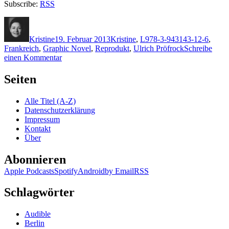
Subscribe:
RSS
Autor
Veröffentlicht
Kategorien
Schlagwörter
am
Kristine
19. Februar 2013
Kristine
,
L
978-3-943143-12-6
,
Frankreich
,
Graphic Novel
,
Reprodukt
,
Ulrich Pröfrock
Schreibe
zu
einen Kommentar
926:
Larcenet
Seiten
–
Blast
Alle Titel (A-Z)
1:
Datenschutzerklärung
Masse
Impressum
Kontakt
Über
Abonnieren
Apple Podcasts
Spotify
Android
by Email
RSS
Schlagwörter
Audible
Berlin