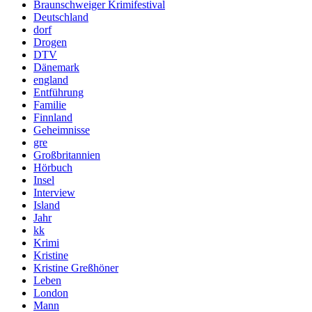
Braunschweiger Krimifestival
Deutschland
dorf
Drogen
DTV
Dänemark
england
Entführung
Familie
Finnland
Geheimnisse
gre
Großbritannien
Hörbuch
Insel
Interview
Island
Jahr
kk
Krimi
Kristine
Kristine Greßhöner
Leben
London
Mann