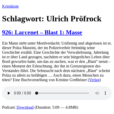
Zum
Krimikiste
Inhalt
springen
Schlagwort:
Ulrich Pröfrock
926: Larcenet – Blast 1: Masse
Ein Mann steht unter Mordverdacht: Unförmig und abgerissen ist er,
dieser Polza Manzini, der im Polizeiverhör freimütig seine
Geschichte erzählt. Eine Geschichte der Verwahrlosung. Jahrelang
ist er über Land gezogen, nachdem er sein bürgerliches Leben über
Bord geworfen hatte, um das zu suchen, was er den „Blast“ nennt –
einen Moment der Erleuchtung, der ihn in Grenzregionen des
Verstandes führt. Die Sehnsucht nach dem nächsten „Blast“ scheint
Polza zu allem zu befähigen … Auch dazu, einen Menschen zu
töten? Eine Buchvorstellung von Kristine Greßhöner (
Verlag
)
Podcast:
Download
(Duration: 5:09 — 4.8MB)