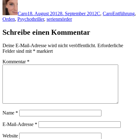
Autor
Veröffentlicht
Kategorien
Schlagwörter
am
Caro
18. August 2012
8. September 2012
C
,
Caro
Entführung
,
Orden
,
Psychothriller
,
serienmörder
Schreibe einen Kommentar
Deine E-Mail-Adresse wird nicht veröffentlicht.
Erforderliche
Felder sind mit
*
markiert
Kommentar
*
Name
*
E-Mail-Adresse
*
Website