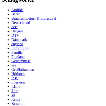
Audible
Berlin
Braunschweiger Krimifestival
Deutschland
dorf
Drogen
DTV
Dänemark
england
Entführung
Familie
Finnland
Geheimnisse
gre
Großbritannien
Hörbuch
Insel
Interview
Island
Jahr
kk
Krimi
Kristine