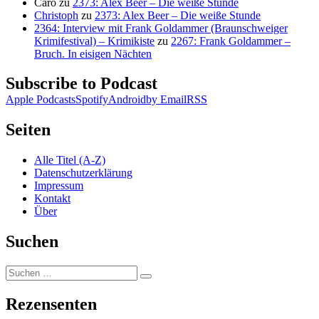
Caro
zu
2373: Alex Beer – Die weiße Stunde
Christoph
zu
2373: Alex Beer – Die weiße Stunde
2364: Interview mit Frank Goldammer (Braunschweiger
Krimifestival) – Krimikiste
zu
2267: Frank Goldammer –
Bruch. In eisigen Nächten
Subscribe to Podcast
Apple Podcasts
Spotify
Android
by Email
RSS
Seiten
Alle Titel (A-Z)
Datenschutzerklärung
Impressum
Kontakt
Über
Suchen
Suchen
Suchen
nach:
Rezensenten