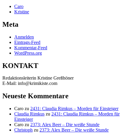
Caro
Kristine
Meta
Anmelden
Eintrags-Feed
Kommentar-Feed
WordPress.org
KONTAKT
Redaktionsleiterin Kristine Greßhöner
E-Mail: info@krimikiste.com
Neueste Kommentare
Caro
zu
2431: Claudia Rimkus – Morden für Einsteiger
Claudia Rimkus
zu
2431: Claudia Rimkus – Morden für
Einsteiger
Caro
zu
2373: Alex Beer – Die weiße Stunde
Christoph
zu
2373: Alex Beer – Die weiße Stunde