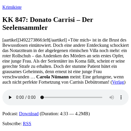
Zum
Krimikiste
Inhalt
springen
KK 847: Donato Carrisi – Der
Seelensammler
[aartikel]3492273866:left[/aartikel] »Töte mich« ist in die Brust des
Bewusstlosen eintätowiert. Doch eine andere Entdeckung schockiert
das Notarztteam in der abgelegenen römischen Villa noch mehr: ein
roter Rollschuh – das Andenken des Mörders an sein erstes Opfer,
eine junge Frau. Als der Serientäter ins Koma fällt, scheint er seine
gerechte Strafe zu erhalten. Doch der stumme Patient hütet ein
grausames Geheimnis, denn erneut ist eine junge Frau
verschwunden …
Carola Nümann
meint: Eine gelungene, wenn
auch nicht perfekte Fortsetzung von Carrisis Debütroman! (
Verlag
)
Podcast:
Download
(Duration: 4:33 — 4.2MB)
Subscribe:
RSS