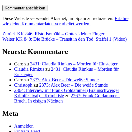
Diese Website verwendet Akismet, um Spam zu reduzieren.
Erfahre,
wie deine Kommentardaten verarbeitet werden.
Beitragsnavigation
Vorheriger
Zurück
KK 846: Risto Isomäki – Gottes kleiner Finger
Nächster
Beitrag:
Weiter
KK 848: Die Brücke – Transit in den Tod. Staffel 1 (Video)
Beitrag:
Neueste Kommentare
Caro
zu
2431: Claudia Rimkus – Morden für Einsteiger
Claudia Rimkus
zu
2431: Claudia Rimkus – Morden für
Einsteiger
Caro
zu
2373: Alex Beer – Die weiße Stunde
Christoph
zu
2373: Alex Beer – Die weiße Stunde
2364: Interview mit Frank Goldammer (Braunschweiger
Krimifestival) – Krimikiste
zu
2267: Frank Goldammer –
Bruch. In eisigen Nächten
Meta
Anmelden
Eintrags-Feed