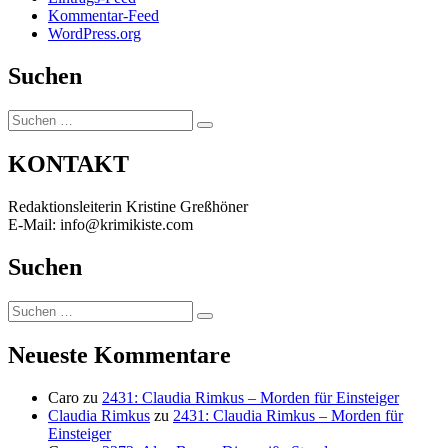
Kommentar-Feed
WordPress.org
Suchen
Suchen
Suchen
nach:
KONTAKT
Redaktionsleiterin Kristine Greßhöner
E-Mail: info@krimikiste.com
Suchen
Suchen
Suchen
nach:
Neueste Kommentare
Caro
zu
2431: Claudia Rimkus – Morden für Einsteiger
Claudia Rimkus
zu
2431: Claudia Rimkus – Morden für
Einsteiger