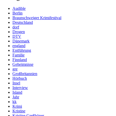
Audible
Berlin
Braunschweiger Krimifestival
Deutschland
dorf
Drogen
DTV
Dänemark
england
Entführung
Familie
Finnland
Geheimnisse
gre
Großbritannien
Hörbuch
Insel
Interview
Island
Jahr
kk
Krimi
Kristine
Kristine Greßhöner