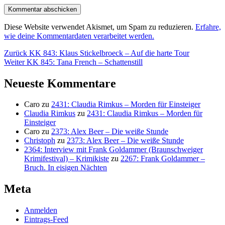
Diese Website verwendet Akismet, um Spam zu reduzieren.
Erfahre,
wie deine Kommentardaten verarbeitet werden.
Beitragsnavigation
Vorheriger
Zurück
KK 843: Klaus Stickelbroeck – Auf die harte Tour
Nächster
Beitrag:
Weiter
KK 845: Tana French – Schattenstill
Beitrag:
Neueste Kommentare
Caro
zu
2431: Claudia Rimkus – Morden für Einsteiger
Claudia Rimkus
zu
2431: Claudia Rimkus – Morden für
Einsteiger
Caro
zu
2373: Alex Beer – Die weiße Stunde
Christoph
zu
2373: Alex Beer – Die weiße Stunde
2364: Interview mit Frank Goldammer (Braunschweiger
Krimifestival) – Krimikiste
zu
2267: Frank Goldammer –
Bruch. In eisigen Nächten
Meta
Anmelden
Eintrags-Feed