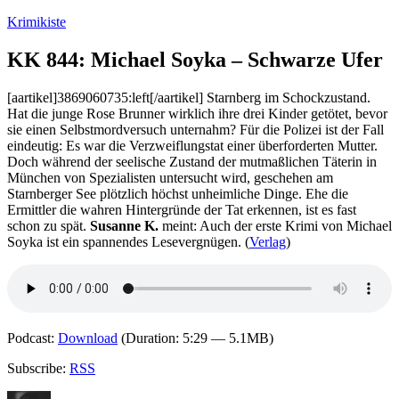
Zum
Krimikiste
Inhalt
springen
KK 844: Michael Soyka – Schwarze Ufer
[aartikel]3869060735:left[/aartikel] Starnberg im Schockzustand.
Hat die junge Rose Brunner wirklich ihre drei Kinder getötet, bevor
sie einen Selbstmordversuch unternahm? Für die Polizei ist der Fall
eindeutig: Es war die Verzweiflungstat einer überforderten Mutter.
Doch während der seelische Zustand der mutmaßlichen Täterin in
München von Spezialisten untersucht wird, geschehen am
Starnberger See plötzlich höchst unheimliche Dinge. Ehe die
Ermittler die wahren Hintergründe der Tat erkennen, ist es fast
schon zu spät.
Susanne K.
meint: Auch der erste Krimi von Michael
Soyka ist ein spannendes Lesevergnügen. (
Verlag
)
Podcast:
Download
(Duration: 5:29 — 5.1MB)
Subscribe:
RSS
Autor
Veröffentlicht
Kategorien
Schlagwörter