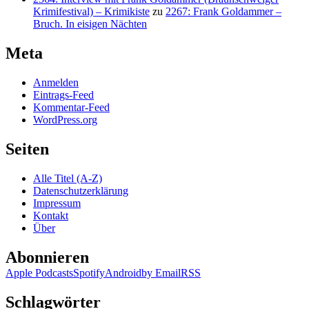
Krimifestival) – Krimikiste
zu
2267: Frank Goldammer –
Bruch. In eisigen Nächten
Meta
Anmelden
Eintrags-Feed
Kommentar-Feed
WordPress.org
Seiten
Alle Titel (A-Z)
Datenschutzerklärung
Impressum
Kontakt
Über
Abonnieren
Apple Podcasts
Spotify
Android
by Email
RSS
Schlagwörter