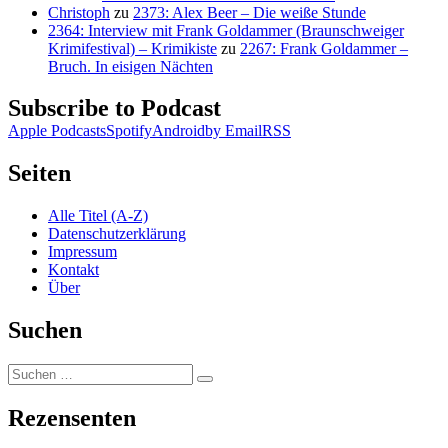
Christoph
zu
2373: Alex Beer – Die weiße Stunde
2364: Interview mit Frank Goldammer (Braunschweiger
Krimifestival) – Krimikiste
zu
2267: Frank Goldammer –
Bruch. In eisigen Nächten
Subscribe to Podcast
Apple Podcasts
Spotify
Android
by Email
RSS
Seiten
Alle Titel (A-Z)
Datenschutzerklärung
Impressum
Kontakt
Über
Suchen
Suchen
Suchen
nach:
Rezensenten