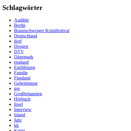
Schlagwörter
Audible
Berlin
Braunschweiger Krimifestival
Deutschland
dorf
Drogen
DTV
Dänemark
england
Entführung
Familie
Finnland
Geheimnisse
gre
Großbritannien
Hörbuch
Insel
Interview
Island
Jahr
kk
Krimi