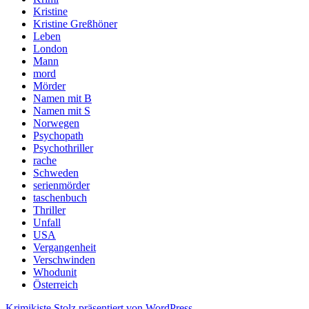
Kristine
Kristine Greßhöner
Leben
London
Mann
mord
Mörder
Namen mit B
Namen mit S
Norwegen
Psychopath
Psychothriller
rache
Schweden
serienmörder
taschenbuch
Thriller
Unfall
USA
Vergangenheit
Verschwinden
Whodunit
Österreich
Krimikiste
Stolz präsentiert von WordPress