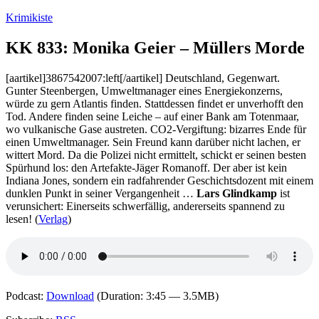
Zum
Krimikiste
Inhalt
springen
KK 833: Monika Geier – Müllers Morde
[aartikel]3867542007:left[/aartikel] Deutschland, Gegenwart.
Gunter Steenbergen, Umweltmanager eines Energiekonzerns,
würde zu gern Atlantis finden. Stattdessen findet er unverhofft den
Tod. Andere finden seine Leiche – auf einer Bank am Totenmaar,
wo vulkanische Gase austreten. CO2-Vergiftung: bizarres Ende für
einen Umweltmanager. Sein Freund kann darüber nicht lachen, er
wittert Mord. Da die Polizei nicht ermittelt, schickt er seinen besten
Spürhund los: den Artefakte-Jäger Romanoff. Der aber ist kein
Indiana Jones, sondern ein radfahrender Geschichtsdozent mit einem
dunklen Punkt in seiner Vergangenheit …
Lars Glindkamp
ist
verunsichert: Einerseits schwerfällig, andererseits spannend zu
lesen! (
Verlag
)
Podcast:
Download
(Duration: 3:45 — 3.5MB)