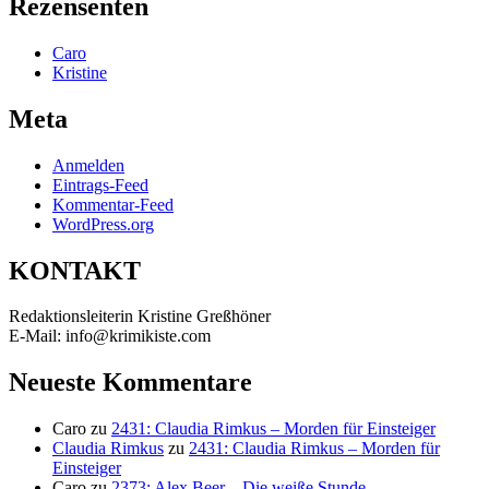
Rezensenten
Caro
Kristine
Meta
Anmelden
Eintrags-Feed
Kommentar-Feed
WordPress.org
KONTAKT
Redaktionsleiterin Kristine Greßhöner
E-Mail: info@krimikiste.com
Neueste Kommentare
Caro
zu
2431: Claudia Rimkus – Morden für Einsteiger
Claudia Rimkus
zu
2431: Claudia Rimkus – Morden für
Einsteiger
Caro
zu
2373: Alex Beer – Die weiße Stunde