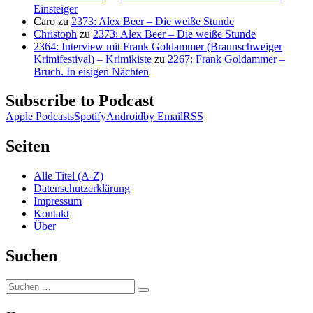
Einsteiger
Caro
zu
2373: Alex Beer – Die weiße Stunde
Christoph
zu
2373: Alex Beer – Die weiße Stunde
2364: Interview mit Frank Goldammer (Braunschweiger
Krimifestival) – Krimikiste
zu
2267: Frank Goldammer –
Bruch. In eisigen Nächten
Subscribe to Podcast
Apple Podcasts
Spotify
Android
by Email
RSS
Seiten
Alle Titel (A-Z)
Datenschutzerklärung
Impressum
Kontakt
Über
Suchen
Suchen
Suchen
nach: