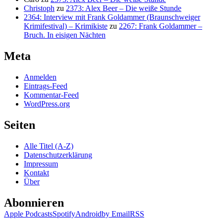
Christoph
zu
2373: Alex Beer – Die weiße Stunde
2364: Interview mit Frank Goldammer (Braunschweiger
Krimifestival) – Krimikiste
zu
2267: Frank Goldammer –
Bruch. In eisigen Nächten
Meta
Anmelden
Eintrags-Feed
Kommentar-Feed
WordPress.org
Seiten
Alle Titel (A-Z)
Datenschutzerklärung
Impressum
Kontakt
Über
Abonnieren
Apple Podcasts
Spotify
Android
by Email
RSS