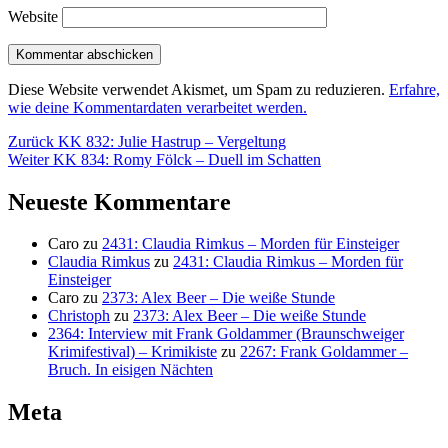
Website
Diese Website verwendet Akismet, um Spam zu reduzieren.
Erfahre,
wie deine Kommentardaten verarbeitet werden.
Beitragsnavigation
Vorheriger
Zurück
KK 832: Julie Hastrup – Vergeltung
Nächster
Beitrag:
Weiter
KK 834: Romy Fölck – Duell im Schatten
Beitrag:
Neueste Kommentare
Caro
zu
2431: Claudia Rimkus – Morden für Einsteiger
Claudia Rimkus
zu
2431: Claudia Rimkus – Morden für
Einsteiger
Caro
zu
2373: Alex Beer – Die weiße Stunde
Christoph
zu
2373: Alex Beer – Die weiße Stunde
2364: Interview mit Frank Goldammer (Braunschweiger
Krimifestival) – Krimikiste
zu
2267: Frank Goldammer –
Bruch. In eisigen Nächten
Meta