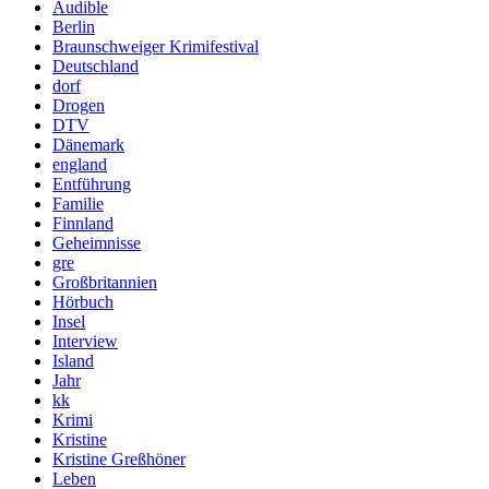
Audible
Berlin
Braunschweiger Krimifestival
Deutschland
dorf
Drogen
DTV
Dänemark
england
Entführung
Familie
Finnland
Geheimnisse
gre
Großbritannien
Hörbuch
Insel
Interview
Island
Jahr
kk
Krimi
Kristine
Kristine Greßhöner
Leben