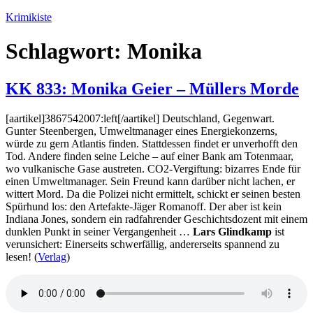
Zum
Krimikiste
Inhalt
springen
Schlagwort:
Monika
KK 833: Monika Geier – Müllers Morde
[aartikel]3867542007:left[/aartikel] Deutschland, Gegenwart.
Gunter Steenbergen, Umweltmanager eines Energiekonzerns,
würde zu gern Atlantis finden. Stattdessen findet er unverhofft den
Tod. Andere finden seine Leiche – auf einer Bank am Totenmaar,
wo vulkanische Gase austreten. CO2-Vergiftung: bizarres Ende für
einen Umweltmanager. Sein Freund kann darüber nicht lachen, er
wittert Mord. Da die Polizei nicht ermittelt, schickt er seinen besten
Spürhund los: den Artefakte-Jäger Romanoff. Der aber ist kein
Indiana Jones, sondern ein radfahrender Geschichtsdozent mit einem
dunklen Punkt in seiner Vergangenheit …
Lars Glindkamp
ist
verunsichert: Einerseits schwerfällig, andererseits spannend zu
lesen! (
Verlag
)