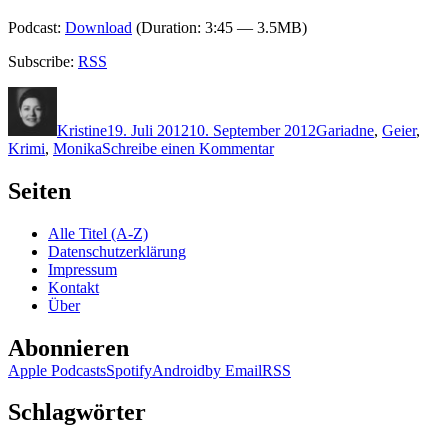
Podcast:
Download
(Duration: 3:45 — 3.5MB)
Subscribe:
RSS
Autor
Veröffentlicht
Kategorien
Schlagwörter
am
Kristine
19. Juli 2012
10. September 2012
G
ariadne
,
Geier
,
zu
Krimi
,
Monika
Schreibe einen Kommentar
KK
833:
Seiten
Monika
Geier
Alle Titel (A-Z)
–
Datenschutzerklärung
Müllers
Impressum
Morde
Kontakt
Über
Abonnieren
Apple Podcasts
Spotify
Android
by Email
RSS
Schlagwörter