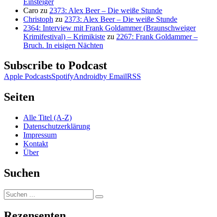
Einsteiger
Caro
zu
2373: Alex Beer – Die weiße Stunde
Christoph
zu
2373: Alex Beer – Die weiße Stunde
2364: Interview mit Frank Goldammer (Braunschweiger
Krimifestival) – Krimikiste
zu
2267: Frank Goldammer –
Bruch. In eisigen Nächten
Subscribe to Podcast
Apple Podcasts
Spotify
Android
by Email
RSS
Seiten
Alle Titel (A-Z)
Datenschutzerklärung
Impressum
Kontakt
Über
Suchen
Suchen
Suchen
nach:
Rezensenten