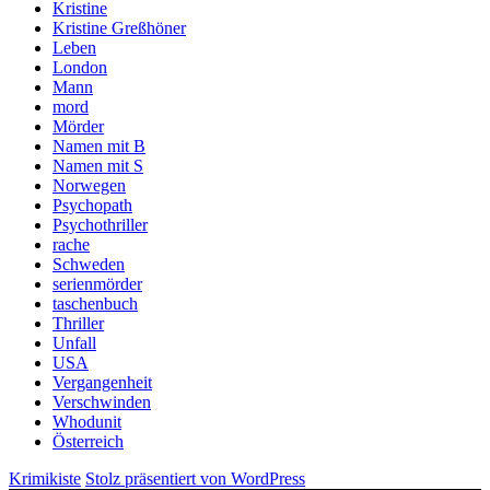
Kristine
Kristine Greßhöner
Leben
London
Mann
mord
Mörder
Namen mit B
Namen mit S
Norwegen
Psychopath
Psychothriller
rache
Schweden
serienmörder
taschenbuch
Thriller
Unfall
USA
Vergangenheit
Verschwinden
Whodunit
Österreich
Krimikiste
Stolz präsentiert von WordPress