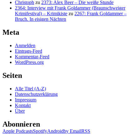
Christoph
zu
2373: Alex Beer – Die weiße Stunde
2364: Interview mit Frank Goldammer (Braunschweiger
Krimifestival) – Krimikiste
zu
2267: Frank Goldammer –
Bruch. In eisigen Nächten
Meta
Anmelden
Eintrags-Feed
Kommentar-Feed
WordPress.org
Seiten
Alle Titel (A-Z)
Datenschutzerklärung
Impressum
Kontakt
Über
Abonnieren
Apple Podcasts
Spotify
Android
by Email
RSS