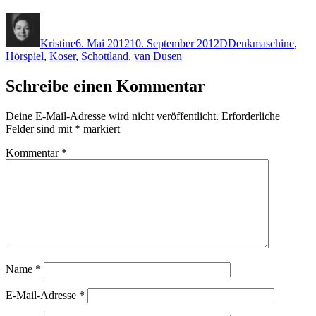
Autor
Veröffentlicht
Kategorien
Schlagwörter
am
Kristine
6. Mai 2012
10. September 2012
D
Denkmaschine
,
Hörspiel
,
Koser
,
Schottland
,
van Dusen
Schreibe einen Kommentar
Deine E-Mail-Adresse wird nicht veröffentlicht.
Erforderliche
Felder sind mit
*
markiert
Kommentar
*
Name
*
E-Mail-Adresse
*