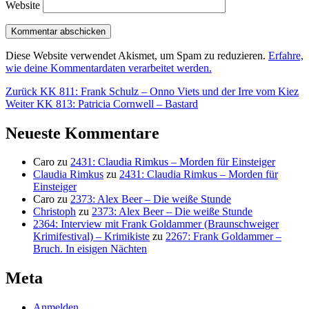
Website
Diese Website verwendet Akismet, um Spam zu reduzieren.
Erfahre,
wie deine Kommentardaten verarbeitet werden.
Beitragsnavigation
Vorheriger
Zurück
KK 811: Frank Schulz – Onno Viets und der Irre vom Kiez
Nächster
Beitrag:
Weiter
KK 813: Patricia Cornwell – Bastard
Beitrag:
Neueste Kommentare
Caro
zu
2431: Claudia Rimkus – Morden für Einsteiger
Claudia Rimkus
zu
2431: Claudia Rimkus – Morden für
Einsteiger
Caro
zu
2373: Alex Beer – Die weiße Stunde
Christoph
zu
2373: Alex Beer – Die weiße Stunde
2364: Interview mit Frank Goldammer (Braunschweiger
Krimifestival) – Krimikiste
zu
2267: Frank Goldammer –
Bruch. In eisigen Nächten
Meta
Anmelden