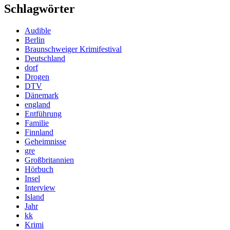
Schlagwörter
Audible
Berlin
Braunschweiger Krimifestival
Deutschland
dorf
Drogen
DTV
Dänemark
england
Entführung
Familie
Finnland
Geheimnisse
gre
Großbritannien
Hörbuch
Insel
Interview
Island
Jahr
kk
Krimi