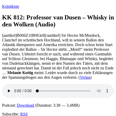
Zum
Krimikiste
Inhalt
springen
KK 812: Professor van Dusen – Whisky in
den Wolken (Audio)
[aartikel]B006Z10B9I:left[/aartikel] Sir Hector McMurdock,
Clanchef im schottischen Hochland, will in seinem Ballon den
Atlantik überqueren und Amerika erreichen. Doch schon beim Start
explodiert der Ballon – Sir Hector stirbt. „Mord!“ meint Professor
van Dusen. Unbeirrt forscht er nach, und während eines Gastmahls
auf Schloss Glenmore, bei Haggis, Blutsuppe und Whisky, begleitet
von Dudelsackklängen, nennt er den Namen des Täters, mit dem
niemand gerechnet hat. Damit ist der Fall jedoch noch nicht zu Ende
…
Melanie Kottig
meint: Leider wurde durch zu viele Erklärungen
der Spannungsbogen aus den Augen verloren. (
Verlag
)
Podcast:
Download
(Duration: 3:38 — 3.4MB)
Subscribe:
RSS