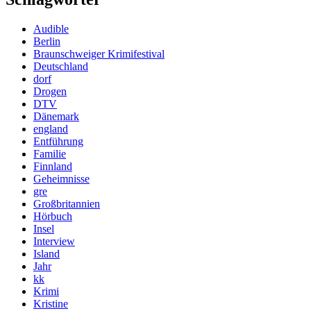
Audible
Berlin
Braunschweiger Krimifestival
Deutschland
dorf
Drogen
DTV
Dänemark
england
Entführung
Familie
Finnland
Geheimnisse
gre
Großbritannien
Hörbuch
Insel
Interview
Island
Jahr
kk
Krimi
Kristine