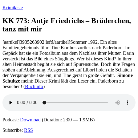
Zum
Krimikiste
Inhalt
springen
KK 773: Antje Friedrichs – Brüderchen,
tanz mit mir
[aartikel]3935263902:left[/aartikel]Sommer 1992. Ein altes
Familiengeheimnis führt Tine Korthus zurück nach Paderborn. Im
Gepäck hat sie ein Fotoalbum aus dem Nachlass ihrer Mutter. Darin
versteckt ist das Bild eines Säuglings. Wer ist dieses Kind? In ihrer
alten Heimatstadt begibt sie sich auf Spuren­­suche. Doch ihre Fragen
stoßen auf Ablehnung. Aus­gerechnet auf Libori holen die Schatten
der Ver­gangen­heit sie ein, und Tine gerät in große Gefahr.
Simone
Schultze
meint: Dieser Krimi lädt den Leser ein, Paderborn zu
besuchen! (
Buchinfo
)
Podcast:
Download
(Duration: 2:00 — 1.9MB)
Subscribe:
RSS