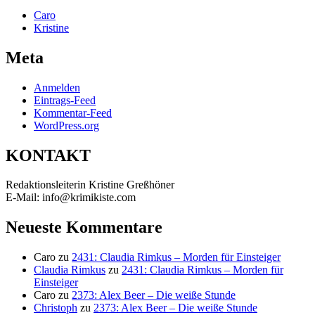
Caro
Kristine
Meta
Anmelden
Eintrags-Feed
Kommentar-Feed
WordPress.org
KONTAKT
Redaktionsleiterin Kristine Greßhöner
E-Mail: info@krimikiste.com
Neueste Kommentare
Caro
zu
2431: Claudia Rimkus – Morden für Einsteiger
Claudia Rimkus
zu
2431: Claudia Rimkus – Morden für
Einsteiger
Caro
zu
2373: Alex Beer – Die weiße Stunde
Christoph
zu
2373: Alex Beer – Die weiße Stunde