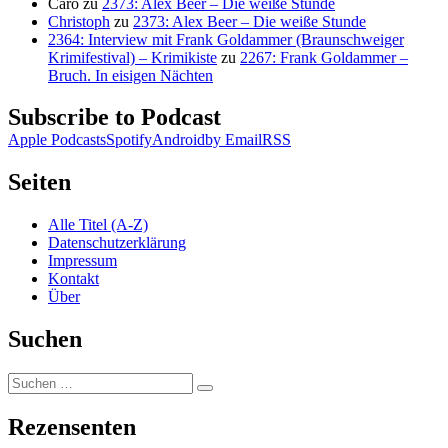
Caro
zu
2373: Alex Beer – Die weiße Stunde
Christoph
zu
2373: Alex Beer – Die weiße Stunde
2364: Interview mit Frank Goldammer (Braunschweiger
Krimifestival) – Krimikiste
zu
2267: Frank Goldammer –
Bruch. In eisigen Nächten
Subscribe to Podcast
Apple Podcasts
Spotify
Android
by Email
RSS
Seiten
Alle Titel (A-Z)
Datenschutzerklärung
Impressum
Kontakt
Über
Suchen
Suchen
Suchen
nach:
Rezensenten