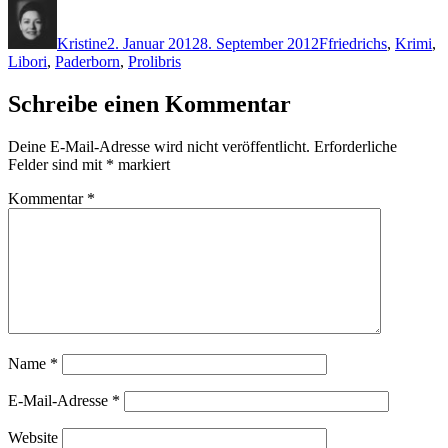
Autor
Veröffentlicht
Kategorien
Schlagwörter
am
Kristine
2. Januar 2012
8. September 2012
F
friedrichs
,
Krimi
,
Libori
,
Paderborn
,
Prolibris
Schreibe einen Kommentar
Deine E-Mail-Adresse wird nicht veröffentlicht.
Erforderliche
Felder sind mit
*
markiert
Kommentar
*
Name
*
E-Mail-Adresse
*
Website