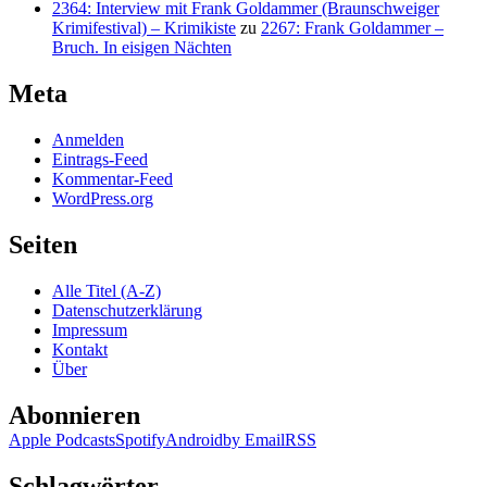
2364: Interview mit Frank Goldammer (Braunschweiger
Krimifestival) – Krimikiste
zu
2267: Frank Goldammer –
Bruch. In eisigen Nächten
Meta
Anmelden
Eintrags-Feed
Kommentar-Feed
WordPress.org
Seiten
Alle Titel (A-Z)
Datenschutzerklärung
Impressum
Kontakt
Über
Abonnieren
Apple Podcasts
Spotify
Android
by Email
RSS
Schlagwörter