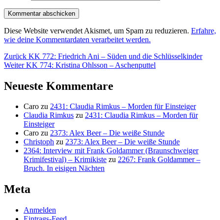
Diese Website verwendet Akismet, um Spam zu reduzieren.
Erfahre,
wie deine Kommentardaten verarbeitet werden.
Beitragsnavigation
Vorheriger
Zurück
KK 772: Friedrich Ani – Süden und die Schlüsselkinder
Nächster
Beitrag:
Weiter
KK 774: Kristina Ohlsson – Aschenputtel
Beitrag:
Neueste Kommentare
Caro
zu
2431: Claudia Rimkus – Morden für Einsteiger
Claudia Rimkus
zu
2431: Claudia Rimkus – Morden für
Einsteiger
Caro
zu
2373: Alex Beer – Die weiße Stunde
Christoph
zu
2373: Alex Beer – Die weiße Stunde
2364: Interview mit Frank Goldammer (Braunschweiger
Krimifestival) – Krimikiste
zu
2267: Frank Goldammer –
Bruch. In eisigen Nächten
Meta
Anmelden
Eintrags-Feed