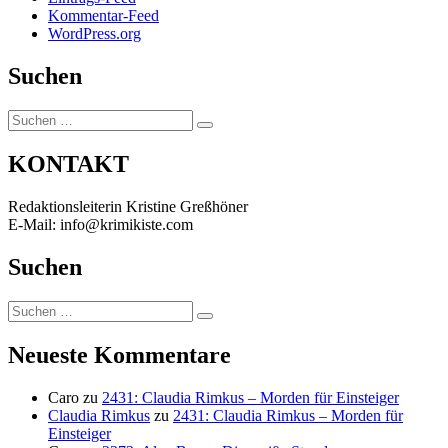
Kommentar-Feed
WordPress.org
Suchen
Suchen
Suchen
nach:
KONTAKT
Redaktionsleiterin Kristine Greßhöner
E-Mail: info@krimikiste.com
Suchen
Suchen
Suchen
nach:
Neueste Kommentare
Caro
zu
2431: Claudia Rimkus – Morden für Einsteiger
Claudia Rimkus
zu
2431: Claudia Rimkus – Morden für
Einsteiger