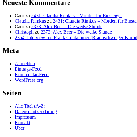
Neueste Kommentare
Caro
zu
2431: Claudia Rimkus – Morden für Einsteiger
Claudia Rimkus
zu
2431: Claudia Rimkus – Morden für Einste
Caro
zu
2373: Alex Beer – Die weiße Stunde
Christoph
zu
2373: Alex Beer – Die weiße Stunde
2364: Interview mit Frank Goldammer (Braunschweiger Krimife
Meta
Anmelden
Eintrags-Feed
Kommentar-Feed
WordPress.org
Seiten
Alle Titel (A-Z)
Datenschutzerklärung
Impressum
Kontakt
Über