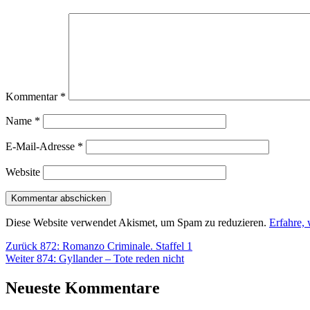
Kommentar
*
Name
*
E-Mail-Adresse
*
Website
Diese Website verwendet Akismet, um Spam zu reduzieren.
Erfahre,
Beitragsnavigation
Vorheriger
Zurück
872: Romanzo Criminale. Staffel 1
Nächster
Beitrag:
Weiter
874: Gyllander – Tote reden nicht
Beitrag:
Neueste Kommentare