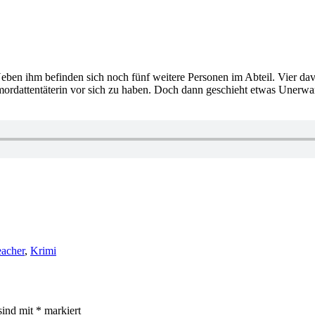
eben ihm befinden sich noch fünf weitere Personen im Abteil. Vier da
stmordattentäterin vor sich zu haben. Doch dann geschieht etwas Unerwa
eacher
,
Krimi
sind mit
*
markiert