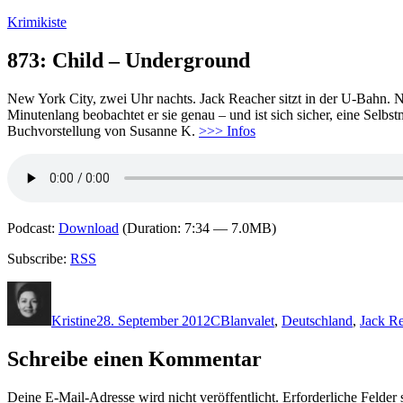
Zum
Krimikiste
Inhalt
springen
873: Child – Underground
New York City, zwei Uhr nachts. Jack Reacher sitzt in der U-Bahn. N
Minutenlang beobachtet er sie genau – und ist sich sicher, eine Selb
Buchvorstellung von Susanne K.
>>> Infos
Podcast:
Download
(Duration: 7:34 — 7.0MB)
Subscribe:
RSS
Autor
Veröffentlicht
Kategorien
Schlagwörter
am
Kristine
28. September 2012
C
Blanvalet
,
Deutschland
,
Jack R
Schreibe einen Kommentar
Deine E-Mail-Adresse wird nicht veröffentlicht.
Erforderliche Felder 