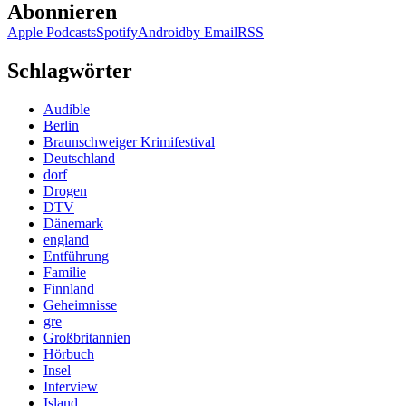
Abonnieren
Apple Podcasts
Spotify
Android
by Email
RSS
Schlagwörter
Audible
Berlin
Braunschweiger Krimifestival
Deutschland
dorf
Drogen
DTV
Dänemark
england
Entführung
Familie
Finnland
Geheimnisse
gre
Großbritannien
Hörbuch
Insel
Interview
Island