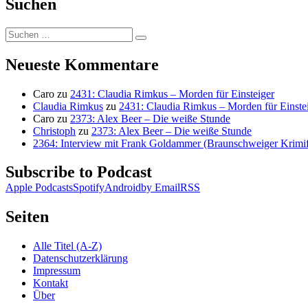
Suchen
Suchen
Suchen
nach:
Neueste Kommentare
Caro
zu
2431: Claudia Rimkus – Morden für Einsteiger
Claudia Rimkus
zu
2431: Claudia Rimkus – Morden für Einste
Caro
zu
2373: Alex Beer – Die weiße Stunde
Christoph
zu
2373: Alex Beer – Die weiße Stunde
2364: Interview mit Frank Goldammer (Braunschweiger Krimife
Subscribe to Podcast
Apple Podcasts
Spotify
Android
by Email
RSS
Seiten
Alle Titel (A-Z)
Datenschutzerklärung
Impressum
Kontakt
Über