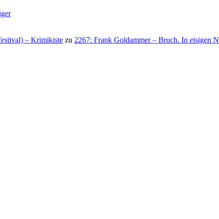
iger
stival) – Krimikiste
zu
2267: Frank Goldammer – Bruch. In eisigen N