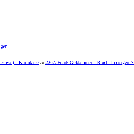
iger
stival) – Krimikiste
zu
2267: Frank Goldammer – Bruch. In eisigen N