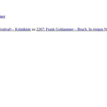
iger
stival) – Krimikiste
zu
2267: Frank Goldammer – Bruch. In eisigen N