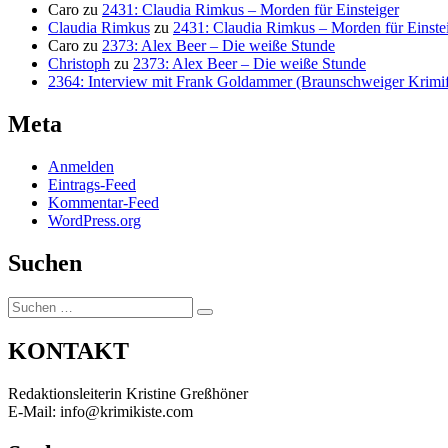
Caro
zu
2431: Claudia Rimkus – Morden für Einsteiger
Claudia Rimkus
zu
2431: Claudia Rimkus – Morden für Einste
Caro
zu
2373: Alex Beer – Die weiße Stunde
Christoph
zu
2373: Alex Beer – Die weiße Stunde
2364: Interview mit Frank Goldammer (Braunschweiger Krimife
Meta
Anmelden
Eintrags-Feed
Kommentar-Feed
WordPress.org
Suchen
Suchen
Suchen
nach:
KONTAKT
Redaktionsleiterin Kristine Greßhöner
E-Mail: info@krimikiste.com