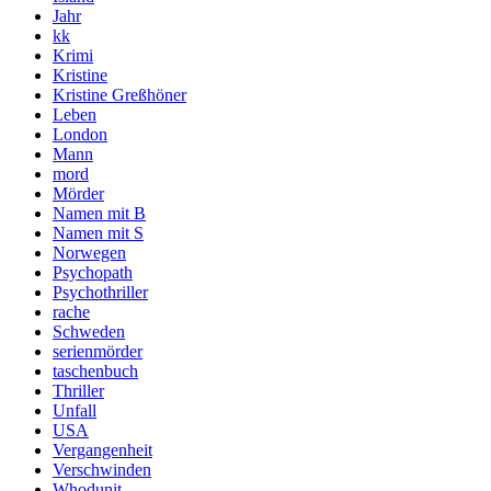
Jahr
kk
Krimi
Kristine
Kristine Greßhöner
Leben
London
Mann
mord
Mörder
Namen mit B
Namen mit S
Norwegen
Psychopath
Psychothriller
rache
Schweden
serienmörder
taschenbuch
Thriller
Unfall
USA
Vergangenheit
Verschwinden
Whodunit