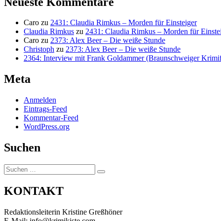
Neueste Kommentare
Caro
zu
2431: Claudia Rimkus – Morden für Einsteiger
Claudia Rimkus
zu
2431: Claudia Rimkus – Morden für Einste
Caro
zu
2373: Alex Beer – Die weiße Stunde
Christoph
zu
2373: Alex Beer – Die weiße Stunde
2364: Interview mit Frank Goldammer (Braunschweiger Krimife
Meta
Anmelden
Eintrags-Feed
Kommentar-Feed
WordPress.org
Suchen
Suchen
Suchen
nach:
KONTAKT
Redaktionsleiterin Kristine Greßhöner
E-Mail: info@krimikiste.com