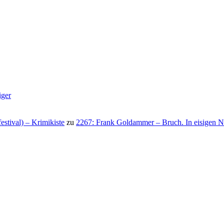
iger
stival) – Krimikiste
zu
2267: Frank Goldammer – Bruch. In eisigen N