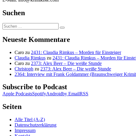
Suchen
Suchen
Suchen
nach:
Neueste Kommentare
Caro
zu
2431: Claudia Rimkus – Morden für Einsteiger
Claudia Rimkus
zu
2431: Claudia Rimkus – Morden für Einste
Caro
zu
2373: Alex Beer – Die weiße Stunde
Christoph
zu
2373: Alex Beer – Die weiße Stunde
2364: Interview mit Frank Goldammer (Braunschweiger Krimife
Subscribe to Podcast
Apple Podcasts
Spotify
Android
by Email
RSS
Seiten
Alle Titel (A-Z)
Datenschutzerklärung
Impressum
Kontakt