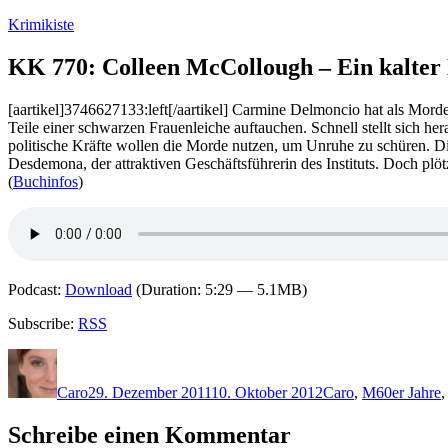
Zum
Krimikiste
Inhalt
springen
KK 770: Colleen McCollough – Ein kalte
[aartikel]3746627133:left[/aartikel] Carmine Delmoncio hat als Morder
Teile einer schwarzen Frauenleiche auftauchen. Schnell stellt sich he
politische Kräfte wollen die Morde nutzen, um Unruhe zu schüren. Di
Desdemona, der attraktiven Geschäftsführerin des Instituts. Doch plötz
(
Buchinfos
)
Podcast:
Download
(Duration: 5:29 — 5.1MB)
Subscribe:
RSS
Autor
Veröffentlicht
Kategorien
Schlagwört
am
Caro
29. Dezember 2011
10. Oktober 2012
Caro
,
M
60er Jahre
Schreibe einen Kommentar