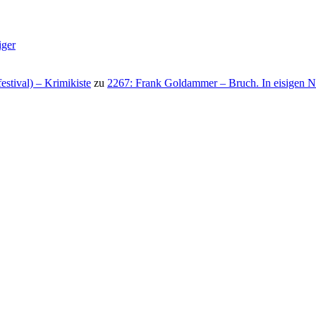
iger
stival) – Krimikiste
zu
2267: Frank Goldammer – Bruch. In eisigen N