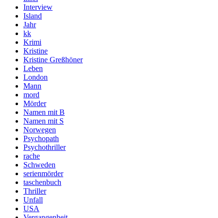
Interview
Island
Jahr
kk
Krimi
Kristine
Kristine Greßhöner
Leben
London
Mann
mord
Mörder
Namen mit B
Namen mit S
Norwegen
Psychopath
Psychothriller
rache
Schweden
serienmörder
taschenbuch
Thriller
Unfall
USA
Vergangenheit