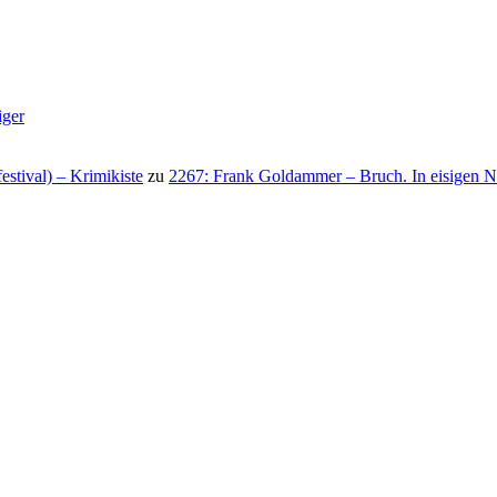
iger
stival) – Krimikiste
zu
2267: Frank Goldammer – Bruch. In eisigen N