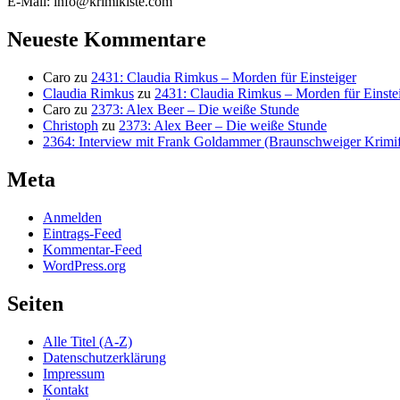
E-Mail: info@krimikiste.com
Neueste Kommentare
Caro
zu
2431: Claudia Rimkus – Morden für Einsteiger
Claudia Rimkus
zu
2431: Claudia Rimkus – Morden für Einste
Caro
zu
2373: Alex Beer – Die weiße Stunde
Christoph
zu
2373: Alex Beer – Die weiße Stunde
2364: Interview mit Frank Goldammer (Braunschweiger Krimife
Meta
Anmelden
Eintrags-Feed
Kommentar-Feed
WordPress.org
Seiten
Alle Titel (A-Z)
Datenschutzerklärung
Impressum
Kontakt