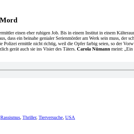
r Mord
mittler einen eher ruhigen Job. Bis in einem Institut in einem Kältera
raus, dass ein beinahe genialer Serienmörder am Werk sein muss, der sc
e Polizei ermittle nicht richtig, weil die Opfer farbig seien, so der 
lich gerät auch sie ins Visier des Täters.
Carola Nümann
meint: „Ein
er
,
Rassismus
,
Thriller
,
Tierversuche
,
USA