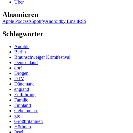
Über
Abonnieren
Apple Podcasts
Spotify
Android
by Email
RSS
Schlagwörter
Audible
Berlin
Braunschweiger Krimifestival
Deutschland
dorf
Drogen
DTV
Dänemark
england
Entführung
Familie
Finnland
Geheimnisse
gre
Großbritannien
Hörbuch
Insel