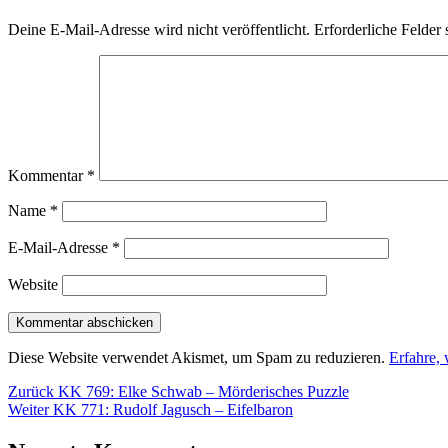
Deine E-Mail-Adresse wird nicht veröffentlicht.
Erforderliche Felder 
Kommentar
*
Name
*
E-Mail-Adresse
*
Website
Diese Website verwendet Akismet, um Spam zu reduzieren.
Erfahre,
Beitragsnavigation
Vorheriger
Zurück
KK 769: Elke Schwab – Mörderisches Puzzle
Nächster
Beitrag:
Weiter
KK 771: Rudolf Jagusch – Eifelbaron
Beitrag: