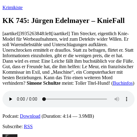
Zum
Krimikiste
Inhalt
springen
KK 745: Jürgen Edelmayer – KnieFall
[aartikel]3935263848:left[/aartikel] Tim Strecker, eigentlich Knie-
Model für Werbeaufnahmen, wird zum Detektiv wider Willen. Er
soll Warendiebstähle und Unterschlagungen aufklären.
Unerschrocken ermittelt er drauflos. Statt zu befragen, flirtet er. Statt
Informationen einzuholen, gibt er die wenigen preis, die er hat.
Dann wird es ernst: Eine Leiche fällt ihm buchstäblich vor die Füße.
Gut, dass er Freunde hat, die ihm helfen: Le Meur, ein französischer
Kommissar im Exil, und „Maschine“, ein Computerhacker mit
besten Beziehungen. Kann das Trio einen weiteren Mord
verhindern?
Simone Schultze
meint: Toller Titel-Hund! (
Buchinfos
)
Podcast:
Download
(Duration: 4:14 — 3.9MB)
Subscribe:
RSS
Autor
Veröffentlicht
Kategorien
Schlagwörte