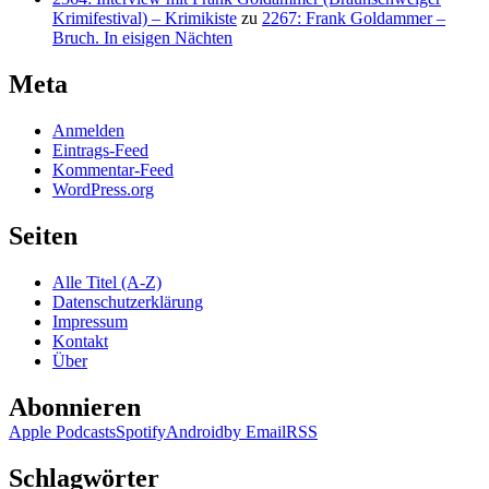
Krimifestival) – Krimikiste
zu
2267: Frank Goldammer –
Bruch. In eisigen Nächten
Meta
Anmelden
Eintrags-Feed
Kommentar-Feed
WordPress.org
Seiten
Alle Titel (A-Z)
Datenschutzerklärung
Impressum
Kontakt
Über
Abonnieren
Apple Podcasts
Spotify
Android
by Email
RSS
Schlagwörter