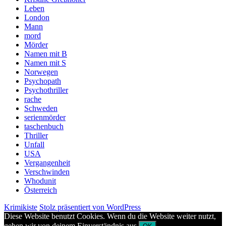
Leben
London
Mann
mord
Mörder
Namen mit B
Namen mit S
Norwegen
Psychopath
Psychothriller
rache
Schweden
serienmörder
taschenbuch
Thriller
Unfall
USA
Vergangenheit
Verschwinden
Whodunit
Österreich
Krimikiste
Stolz präsentiert von WordPress
Diese Website benutzt Cookies. Wenn du die Website weiter nutzt,
gehen wir von deinem Einverständnis aus.