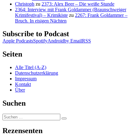
Christoph
zu
2373: Alex Beer – Die weiße Stunde
2364: Interview mit Frank Goldammer (Braunschweiger
Krimifestival) – Krimikiste
zu
2267: Frank Goldammer –
Bruch. In eisigen Nächten
Subscribe to Podcast
Apple Podcasts
Spotify
Android
by Email
RSS
Seiten
Alle Titel (A-Z)
Datenschutzerklärung
Impressum
Kontakt
Über
Suchen
Suchen
Suchen
nach:
Rezensenten