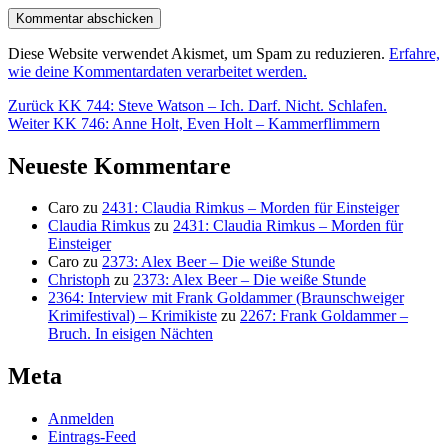
Diese Website verwendet Akismet, um Spam zu reduzieren.
Erfahre,
wie deine Kommentardaten verarbeitet werden.
Beitragsnavigation
Vorheriger
Zurück
KK 744: Steve Watson – Ich. Darf. Nicht. Schlafen.
Nächster
Beitrag:
Weiter
KK 746: Anne Holt, Even Holt – Kammerflimmern
Beitrag:
Neueste Kommentare
Caro
zu
2431: Claudia Rimkus – Morden für Einsteiger
Claudia Rimkus
zu
2431: Claudia Rimkus – Morden für
Einsteiger
Caro
zu
2373: Alex Beer – Die weiße Stunde
Christoph
zu
2373: Alex Beer – Die weiße Stunde
2364: Interview mit Frank Goldammer (Braunschweiger
Krimifestival) – Krimikiste
zu
2267: Frank Goldammer –
Bruch. In eisigen Nächten
Meta
Anmelden
Eintrags-Feed