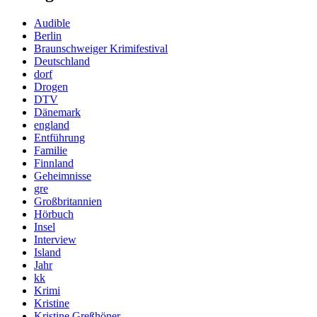
Audible
Berlin
Braunschweiger Krimifestival
Deutschland
dorf
Drogen
DTV
Dänemark
england
Entführung
Familie
Finnland
Geheimnisse
gre
Großbritannien
Hörbuch
Insel
Interview
Island
Jahr
kk
Krimi
Kristine
Kristine Greßhöner