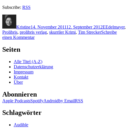
Subscribe:
RSS
Autor
Veröffentlicht
Kategorien
Schlagwörte
am
Kristine
14. November 2011
12. September 2012
E
Edelmayer
,
Prolibris
,
prolibris verlag
,
skurriler Krimi
,
Tim Strecker
Schreibe
zu
einen Kommentar
KK
745:
Seiten
Jürgen
Edelmayer
Alle Titel (A-Z)
–
Datenschutzerklärung
KnieFall
Impressum
Kontakt
Über
Abonnieren
Apple Podcasts
Spotify
Android
by Email
RSS
Schlagwörter
Audible