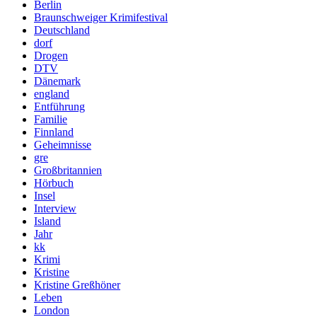
Berlin
Braunschweiger Krimifestival
Deutschland
dorf
Drogen
DTV
Dänemark
england
Entführung
Familie
Finnland
Geheimnisse
gre
Großbritannien
Hörbuch
Insel
Interview
Island
Jahr
kk
Krimi
Kristine
Kristine Greßhöner
Leben
London