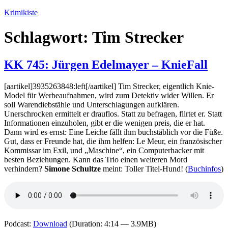
Zum
Krimikiste
Inhalt
springen
Schlagwort:
Tim Strecker
KK 745: Jürgen Edelmayer – KnieFall
[aartikel]3935263848:left[/aartikel] Tim Strecker, eigentlich Knie-
Model für Werbeaufnahmen, wird zum Detektiv wider Willen. Er
soll Warendiebstähle und Unterschlagungen aufklären.
Unerschrocken ermittelt er drauflos. Statt zu befragen, flirtet er. Statt
Informationen einzuholen, gibt er die wenigen preis, die er hat.
Dann wird es ernst: Eine Leiche fällt ihm buchstäblich vor die Füße.
Gut, dass er Freunde hat, die ihm helfen: Le Meur, ein französischer
Kommissar im Exil, und „Maschine“, ein Computerhacker mit
besten Beziehungen. Kann das Trio einen weiteren Mord
verhindern?
Simone Schultze
meint: Toller Titel-Hund! (
Buchinfos
)
Podcast:
Download
(Duration: 4:14 — 3.9MB)