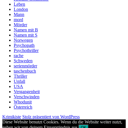
Leben
London
Mann
mord
Mörder
Namen mit B
Namen mit S
Norwegen
Psychopath
Psychothriller
rache
Schweden
serienmörder
taschenbuch
Thriller
Unfall
USA
Vergangenheit
Verschwinden
Whodunit
Österreich
Krimikiste
Stolz präsentiert von WordPress
Diese Website benutzt Cookies. Wenn du die Website weiter nutzt,
gehen wir von deinem Einverständnis aus.
OK