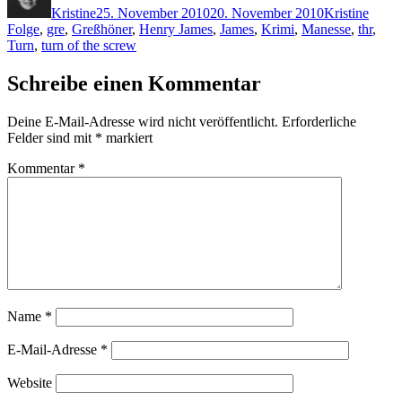
Kristine
25. November 2010
20. November 2010
Kristine
Folge
,
gre
,
Greßhöner
,
Henry James
,
James
,
Krimi
,
Manesse
,
thr
,
Turn
,
turn of the screw
Schreibe einen Kommentar
Deine E-Mail-Adresse wird nicht veröffentlicht.
Erforderliche
Felder sind mit
*
markiert
Kommentar
*
Name
*
E-Mail-Adresse
*
Website