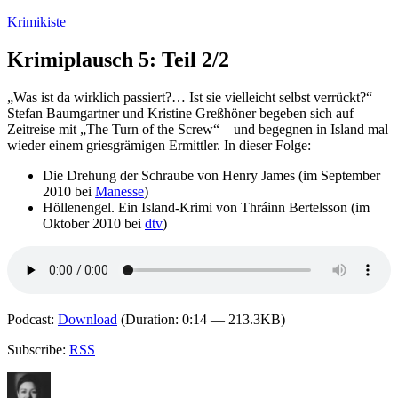
Zum
Krimikiste
Inhalt
springen
Krimiplausch 5: Teil 2/2
„Was ist da wirklich passiert?… Ist sie vielleicht selbst verrückt?“
Stefan Baumgartner und Kristine Greßhöner begeben sich auf
Zeitreise mit „The Turn of the Screw“ – und begegnen in Island mal
wieder einem griesgrämigen Ermittler. In dieser Folge:
Die Drehung der Schraube von Henry James (im September
2010 bei
Manesse
)
Höllenengel. Ein Island-Krimi von Thráinn Bertelsson (im
Oktober 2010 bei
dtv
)
Podcast:
Download
(Duration: 0:14 — 213.3KB)
Subscribe:
RSS
Autor
Veröffentlicht
Kategorien
Schla
am