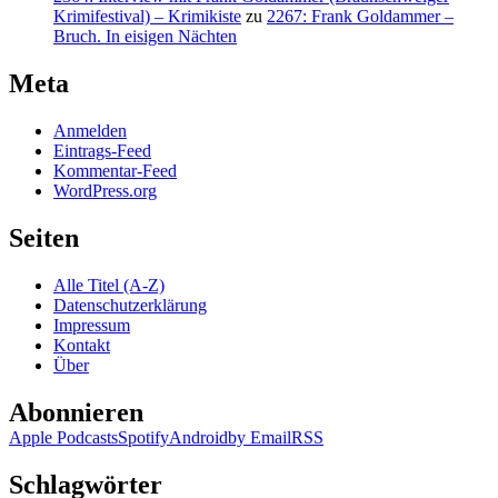
Krimifestival) – Krimikiste
zu
2267: Frank Goldammer –
Bruch. In eisigen Nächten
Meta
Anmelden
Eintrags-Feed
Kommentar-Feed
WordPress.org
Seiten
Alle Titel (A-Z)
Datenschutzerklärung
Impressum
Kontakt
Über
Abonnieren
Apple Podcasts
Spotify
Android
by Email
RSS
Schlagwörter