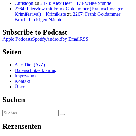
Christoph
zu
2373: Alex Beer – Die weiße Stunde
2364: Interview mit Frank Goldammer (Braunschweiger
Krimifestival) – Krimikiste
zu
2267: Frank Goldammer –
Bruch. In eisigen Nächten
Subscribe to Podcast
Apple Podcasts
Spotify
Android
by Email
RSS
Seiten
Alle Titel (A-Z)
Datenschutzerklärung
Impressum
Kontakt
Über
Suchen
Suchen
Suchen
nach:
Rezensenten