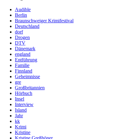
Audible
Berlin
Braunschweiger Krimifestival
Deutschland
dorf
Drogen
DTV
Dänemark
england
Entführung
Familie
Finnland
Geheimnisse
gre
Großbritannien
Hörbuch
Insel
Interview
Island
Jahr
kk
Krimi
Kristine
Kristine Greßhöner