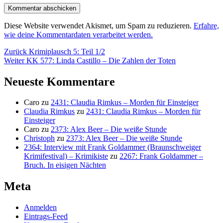
Diese Website verwendet Akismet, um Spam zu reduzieren.
Erfahre,
wie deine Kommentardaten verarbeitet werden.
Beitragsnavigation
Vorheriger
Zurück
Krimiplausch 5: Teil 1/2
Nächster
Beitrag:
Weiter
KK 577: Linda Castillo – Die Zahlen der Toten
Beitrag:
Neueste Kommentare
Caro
zu
2431: Claudia Rimkus – Morden für Einsteiger
Claudia Rimkus
zu
2431: Claudia Rimkus – Morden für
Einsteiger
Caro
zu
2373: Alex Beer – Die weiße Stunde
Christoph
zu
2373: Alex Beer – Die weiße Stunde
2364: Interview mit Frank Goldammer (Braunschweiger
Krimifestival) – Krimikiste
zu
2267: Frank Goldammer –
Bruch. In eisigen Nächten
Meta
Anmelden
Eintrags-Feed