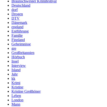
Braunschweiger Krimifestival
Deutschland
dorf
Drogen
DTV
Dänemark
england
Entführung
Familie
Finnland
Geheimnisse
gre
Großbritannien
Hörbuch
Insel
Interview
Island
Jahr
kk
Krimi
Kristine
Kristine Greßhöner
Leben
London
Mann