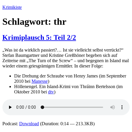
Zum
Krimikiste
Inhalt
springen
Schlagwort:
thr
Krimiplausch 5: Teil 2/2
„Was ist da wirklich passiert?… Ist sie vielleicht selbst verrückt?“
Stefan Baumgartner und Kristine Greßhöner begeben sich auf
Zeitreise mit „The Turn of the Screw“ – und begegnen in Island mal
wieder einem griesgrämigen Ermittler. In dieser Folge:
Die Drehung der Schraube von Henry James (im September
2010 bei
Manesse
)
Höllenengel. Ein Island-Krimi von Thráinn Bertelsson (im
Oktober 2010 bei
dtv
)
Podcast:
Download
(Duration: 0:14 — 213.3KB)