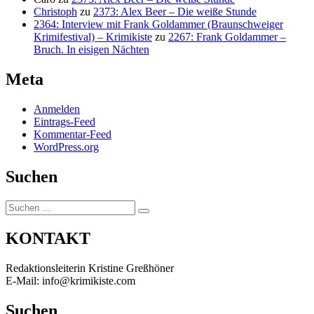
Christoph
zu
2373: Alex Beer – Die weiße Stunde
2364: Interview mit Frank Goldammer (Braunschweiger
Krimifestival) – Krimikiste
zu
2267: Frank Goldammer –
Bruch. In eisigen Nächten
Meta
Anmelden
Eintrags-Feed
Kommentar-Feed
WordPress.org
Suchen
Suchen
Suchen
nach:
KONTAKT
Redaktionsleiterin Kristine Greßhöner
E-Mail: info@krimikiste.com
Suchen