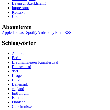
Datenschutzerklärung
Impressum
Kontakt
Über
Abonnieren
Apple Podcasts
Spotify
Android
by Email
RSS
Schlagwörter
Audible
Berlin
Braunschweiger Krimifestival
Deutschland
dorf
Drogen
DTV
Dänemark
england
Entführung
Familie
Finnland
Geheimnisse