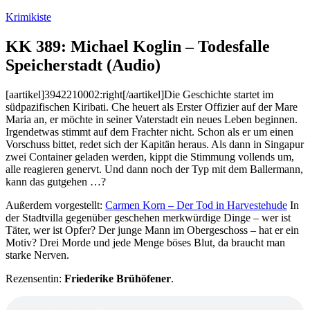
Zum
Krimikiste
Inhalt
springen
KK 389: Michael Koglin – Todesfalle
Speicherstadt (Audio)
[aartikel]3942210002:right[/aartikel]Die Geschichte startet im
südpazifischen Kiribati. Che heuert als Erster Offizier auf der Mare
Maria an, er möchte in seiner Vaterstadt ein neues Leben beginnen.
Irgendetwas stimmt auf dem Frachter nicht. Schon als er um einen
Vorschuss bittet, redet sich der Kapitän heraus. Als dann in Singapur
zwei Container geladen werden, kippt die Stimmung vollends um,
alle reagieren genervt. Und dann noch der Typ mit dem Ballermann,
kann das gutgehen …?
Außerdem vorgestellt:
Carmen Korn – Der Tod in Harvestehude
In
der Stadtvilla gegenüber geschehen merkwürdige Dinge – wer ist
Täter, wer ist Opfer? Der junge Mann im Obergeschoss – hat er ein
Motiv? Drei Morde und jede Menge böses Blut, da braucht man
starke Nerven.
Rezensentin:
Friederike Brühöfener
.