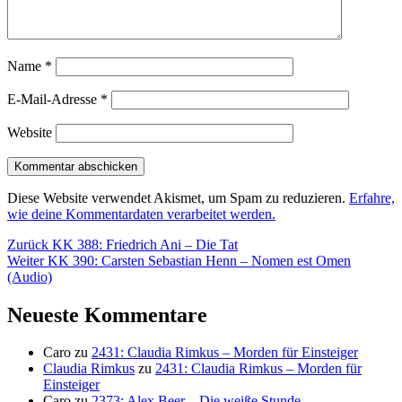
Name
*
E-Mail-Adresse
*
Website
Diese Website verwendet Akismet, um Spam zu reduzieren.
Erfahre,
wie deine Kommentardaten verarbeitet werden.
Beitragsnavigation
Vorheriger
Zurück
KK 388: Friedrich Ani – Die Tat
Nächster
Beitrag:
Weiter
KK 390: Carsten Sebastian Henn – Nomen est Omen
Beitrag:
(Audio)
Neueste Kommentare
Caro
zu
2431: Claudia Rimkus – Morden für Einsteiger
Claudia Rimkus
zu
2431: Claudia Rimkus – Morden für
Einsteiger
Caro
zu
2373: Alex Beer – Die weiße Stunde