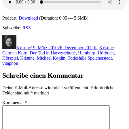
Podcast:
Download
(Duration: 6:05 — 5.6MB)
Subscribe:
RSS
Autor
Veröffentlicht
Kategorien
Schlagw
am
Kristine
19. März 2010
26. Dezember 2012
K
,
Kristine
Carmen Korn
,
Der Tod in Harvestehude
,
Hamburg
,
Hörbuch
,
Hörspiel
,
Kristine
,
Michael Koglin
,
Todesfalle Speicherstadt
,
vitaphon
Schreibe einen Kommentar
Deine E-Mail-Adresse wird nicht veröffentlicht.
Erforderliche
Felder sind mit
*
markiert
Kommentar
*