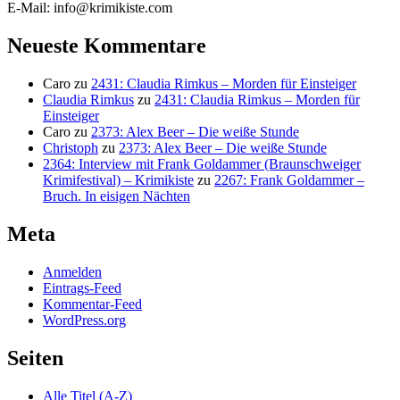
E-Mail: info@krimikiste.com
Neueste Kommentare
Caro
zu
2431: Claudia Rimkus – Morden für Einsteiger
Claudia Rimkus
zu
2431: Claudia Rimkus – Morden für
Einsteiger
Caro
zu
2373: Alex Beer – Die weiße Stunde
Christoph
zu
2373: Alex Beer – Die weiße Stunde
2364: Interview mit Frank Goldammer (Braunschweiger
Krimifestival) – Krimikiste
zu
2267: Frank Goldammer –
Bruch. In eisigen Nächten
Meta
Anmelden
Eintrags-Feed
Kommentar-Feed
WordPress.org
Seiten
Alle Titel (A-Z)