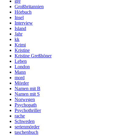
gre
Großbritannien
Hörbuch
Insel
Interview
Island
Jahr
kk
Krimi
Kristine
Kristine Greßhöner
Leben
London
Mann
mord
Mörder
Namen mit B
Namen mit S
Norwegen
Psychopath
Psychothriller
rache
Schweden
serienmörder
taschenbuch