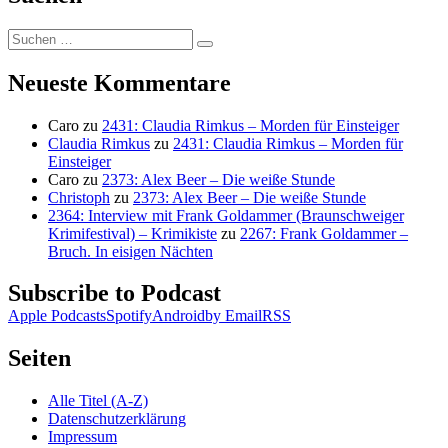
Suchen
Suchen
nach:
Neueste Kommentare
Caro
zu
2431: Claudia Rimkus – Morden für Einsteiger
Claudia Rimkus
zu
2431: Claudia Rimkus – Morden für
Einsteiger
Caro
zu
2373: Alex Beer – Die weiße Stunde
Christoph
zu
2373: Alex Beer – Die weiße Stunde
2364: Interview mit Frank Goldammer (Braunschweiger
Krimifestival) – Krimikiste
zu
2267: Frank Goldammer –
Bruch. In eisigen Nächten
Subscribe to Podcast
Apple Podcasts
Spotify
Android
by Email
RSS
Seiten
Alle Titel (A-Z)
Datenschutzerklärung
Impressum