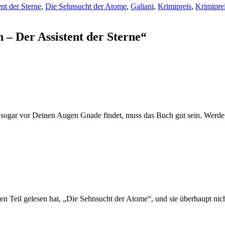
nt der Sterne
,
Die Sehnsucht der Atome
,
Galiani
,
Krimipreis
,
Krimipre
– Der Assistent der Sterne“
t sogar vor Deinen Augen Gnade findet, muss das Buch gut sein. Werde
sten Teil gelesen hat, „Die Sehnsucht der Atome“, und sie überhaupt n