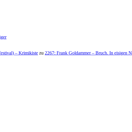
iger
stival) – Krimikiste
zu
2267: Frank Goldammer – Bruch. In eisigen N