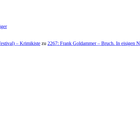
iger
stival) – Krimikiste
zu
2267: Frank Goldammer – Bruch. In eisigen N