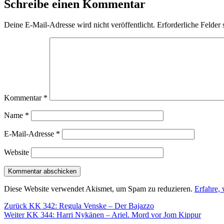
Schreibe einen Kommentar
Deine E-Mail-Adresse wird nicht veröffentlicht.
Erforderliche Felder 
Kommentar
*
Name
*
E-Mail-Adresse
*
Website
Diese Website verwendet Akismet, um Spam zu reduzieren.
Erfahre,
Beitragsnavigation
Vorheriger
Zurück
KK 342: Regula Venske – Der Bajazzo
Nächster
Beitrag:
Weiter
KK 344: Harri Nykänen – Ariel. Mord vor Jom Kippur
Beitrag: