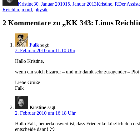
Kristine
30. Januar 2010
15. Januar 2013
Kristine
,
R
Der Assiste
Reichlin
,
mord
,
physik
2 Kommentare zu „KK 343: Linus Reichlin 
Falk
sagt:
2. Februar 2010 um 11:10 Uhr
Hallo Kristine,
wenn ein solch bizarrer – und mir damit sehr zusagender – Plo
Liebe Grüße
Falk
Kristine
sagt:
2. Februar 2010 um 16:18 Uhr
Hallo Falk, bemerkenswert ist, dass Friederike kürzlich den er
entscheide dann! 🙂