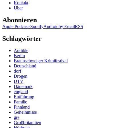
Kontakt
Über
Abonnieren
Apple Podcasts
Spotify
Android
by Email
RSS
Schlagwörter
Audible
Berlin
Braunschweiger Krimifestival
Deutschland
dorf
Drogen
DTV
Dänemark
england
Entführung
Familie
Finnland
Geheimnisse
gre
Großbritannien
Hörbuch