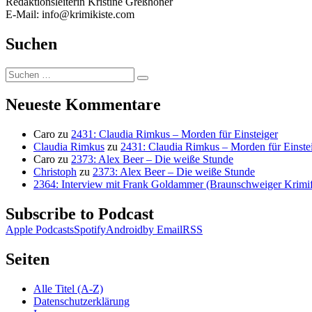
Redaktionsleiterin Kristine Greßhöner
E-Mail: info@krimikiste.com
Suchen
Suchen
Suchen
nach:
Neueste Kommentare
Caro
zu
2431: Claudia Rimkus – Morden für Einsteiger
Claudia Rimkus
zu
2431: Claudia Rimkus – Morden für Einste
Caro
zu
2373: Alex Beer – Die weiße Stunde
Christoph
zu
2373: Alex Beer – Die weiße Stunde
2364: Interview mit Frank Goldammer (Braunschweiger Krimife
Subscribe to Podcast
Apple Podcasts
Spotify
Android
by Email
RSS
Seiten
Alle Titel (A-Z)
Datenschutzerklärung