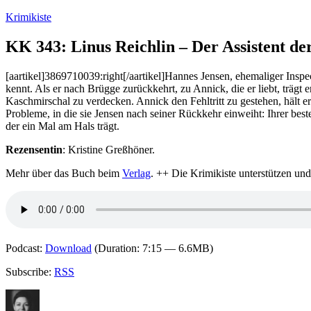
Zum
Krimikiste
Inhalt
springen
KK 343: Linus Reichlin – Der Assistent de
[aartikel]3869710039:right[/aartikel]Hannes Jensen, ehemaliger Inspec
kennt. Als er nach Brügge zurückkehrt, zu Annick, die er liebt, trägt
Kaschmirschal zu verdecken. Annick den Fehltritt zu gestehen, hält 
Probleme, in die sie Jensen nach seiner Rückkehr einweiht: Ihrer best
der ein Mal am Hals trägt.
Rezensentin
: Kristine Greßhöner.
Mehr über das Buch beim
Verlag
. ++ Die Krimikiste unterstützen un
Podcast:
Download
(Duration: 7:15 — 6.6MB)
Subscribe:
RSS
Autor
Veröffentlicht
Kategorien
Schlagwört
am