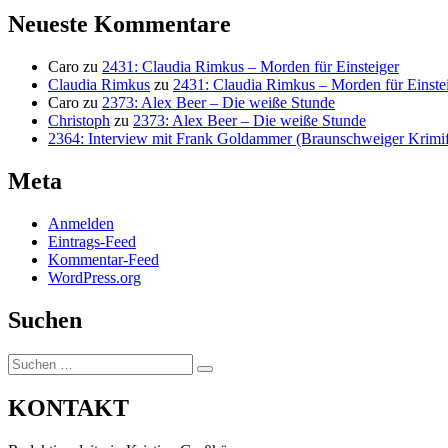
Neueste Kommentare
Caro
zu
2431: Claudia Rimkus – Morden für Einsteiger
Claudia Rimkus
zu
2431: Claudia Rimkus – Morden für Einste
Caro
zu
2373: Alex Beer – Die weiße Stunde
Christoph
zu
2373: Alex Beer – Die weiße Stunde
2364: Interview mit Frank Goldammer (Braunschweiger Krimife
Meta
Anmelden
Eintrags-Feed
Kommentar-Feed
WordPress.org
Suchen
Suchen
Suchen
nach:
KONTAKT