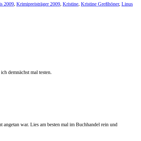
is 2009
,
Krimipreisträger 2009
,
Kristine
,
Kristine Greßhöner
,
Linus
 ich demnächst mal testen.
icht angetan war. Lies am besten mal im Buchhandel rein und