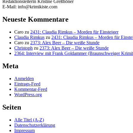
Redaktionsleiterin Kristine Greßhöner
E-Mail: info@krimikiste.com
Neueste Kommentare
Caro
zu
2431: Claudia Rimkus – Morden für Einsteiger
Claudia Rimkus
zu
2431: Claudia Rimkus – Morden für Einste
Caro
zu
2373: Alex Beer – Die weiße Stunde
Christoph
zu
2373: Alex Beer – Die weiße Stunde
2364: Interview mit Frank Goldammer (Braunschweiger Krimife
Meta
Anmelden
Eintrags-Feed
Kommentar-Feed
WordPress.org
Seiten
Alle Titel (A-Z)
Datenschutzerklärung
Impressum