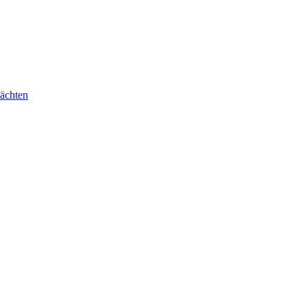
ächten