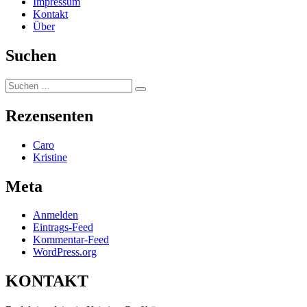
Impressum
Kontakt
Über
Suchen
Suchen
Suchen
nach:
Rezensenten
Caro
Kristine
Meta
Anmelden
Eintrags-Feed
Kommentar-Feed
WordPress.org
KONTAKT