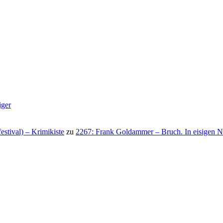
iger
stival) – Krimikiste
zu
2267: Frank Goldammer – Bruch. In eisigen N