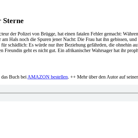
r Sterne
teur der Polizei von Brügge, hat einen fatalen Fehler gemacht: Während
 er am Hals noch die Spuren jener Nacht: Die Frau hat ihn gebissen, und 
er für schädlich: Es würde nur ihre Beziehung gefährden, die ohnehin
en Freundin geht es nicht gut. Ein afrikanischer Wahrsager hat ihr pro
d das Buch bei
AMAZON bestellen
. ++ Mehr über den Autor auf seine
er