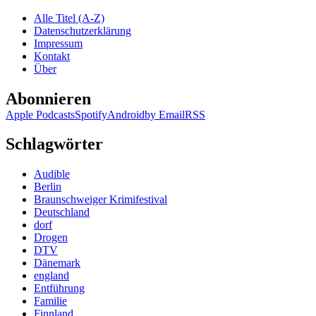
Reichlin
Alle Titel (A-Z)
–
Datenschutzerklärung
Der
Impressum
Assistent
Kontakt
der
Über
Sterne
Abonnieren
Apple Podcasts
Spotify
Android
by Email
RSS
Schlagwörter
Audible
Berlin
Braunschweiger Krimifestival
Deutschland
dorf
Drogen
DTV
Dänemark
england
Entführung
Familie
Finnland