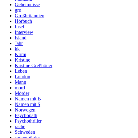
Geheimnisse
gre
Großbritannien
Hörbuch
Insel
Interview
Island
Jahr
kk
Krimi
Kristine
Kristine Greßhöner
Leben
London
Mann
mord
Mörder
Namen mit B
Namen mit S
Norwegen
Psychopath
Psychothriller
rache
Schweden
serienmörder