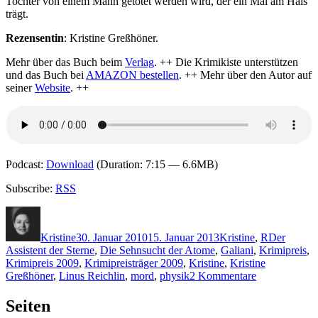
Tochter von einem Mann getötet werden wird, der ein Mal am Hals
trägt.
Rezensentin
: Kristine Greßhöner.
Mehr über das Buch beim
Verlag
. ++ Die Krimikiste unterstützen
und das Buch bei
AMAZON bestellen
. ++ Mehr über den Autor auf
seiner
Website
. ++
Podcast:
Download
(Duration: 7:15 — 6.6MB)
Subscribe:
RSS
Autor
Veröffentlicht
Kategorien
Schlagwört
am
Kristine
30. Januar 2010
15. Januar 2013
Kristine
,
R
Der
Assistent der Sterne
,
Die Sehnsucht der Atome
,
Galiani
,
Krimipreis
,
Krimipreis 2009
,
Krimipreisträger 2009
,
Kristine
,
Kristine
zu
Greßhöner
,
Linus Reichlin
,
mord
,
physik
2 Kommentare
KK
343:
Seiten
Linus