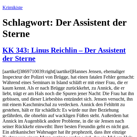
Zum
Krimikiste
Inhalt
springen
Schlagwort:
Der Assistent der
Sterne
KK 343: Linus Reichlin – Der Assistent
der Sterne
[aartikel]3869710039:right[/aartikel]Hannes Jensen, ehemaliger
Inspecteur der Polizei von Brügge, hat einen fatalen Fehler gemacht:
Während eines Seminars in Island schläft er mit einer Frau, die er
kaum kennt. Als er nach Brügge zurückkehrt, zu Annick, die er
liebt, trägt er am Hals noch die Spuren jener Nacht: Die Frau hat ihn
gebissen, und dieser Liebesbiss entzündet sich. Jensen versucht, ihn
mit einem Kaschmirschal zu verdecken. Annick den Fehltritt zu
gestehen, hält er für schädlich: Es würde nur ihre Beziehung
gefährden, die ohnehin auf wackligen Füßen steht. Außerdem hat
Annick im Augenblick andere Probleme, in die sie Jensen nach
seiner Rückkehr einweiht: Ihrer besten Freundin geht es nicht gut.
Ein afrikanischer Wahrsager hat ihr prophezeit, dass ihre einzige