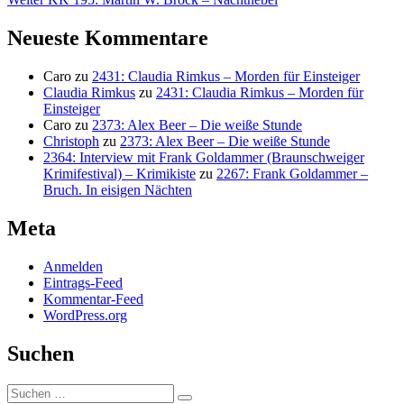
Beitrag:
Neueste Kommentare
Caro
zu
2431: Claudia Rimkus – Morden für Einsteiger
Claudia Rimkus
zu
2431: Claudia Rimkus – Morden für
Einsteiger
Caro
zu
2373: Alex Beer – Die weiße Stunde
Christoph
zu
2373: Alex Beer – Die weiße Stunde
2364: Interview mit Frank Goldammer (Braunschweiger
Krimifestival) – Krimikiste
zu
2267: Frank Goldammer –
Bruch. In eisigen Nächten
Meta
Anmelden
Eintrags-Feed
Kommentar-Feed
WordPress.org
Suchen
Suchen
Suchen