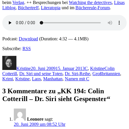
beim
Verlag
. ++ Besprechungen bei
Watching the detectives
,
Liisas
Litblog
,
Büchertreff
,
Literatopia
und im
Büchereule-Forum
.
Podcast:
Download
(Duration: 4:32 — 4.1MB)
Subscribe:
RSS
Autor
Veröffentlicht
Kategorien
Schlagwörter
am
Kristine
20. Juni 2009
15. Januar 2013
C
,
Kristine
Colin
Cotterill
,
Dr. Siri und seine Toten
,
Dr. Siri-Reihe
,
Großbritannien
,
Krimi
,
Kristine
,
Laos
,
Manhattan
,
Namen mit C
3 Kommentare zu „KK 194: Colin
Cotterill – Dr. Siri sieht Gespenster“
Leonore
sagt:
20. Juni 2009 um 08:52 Uhr