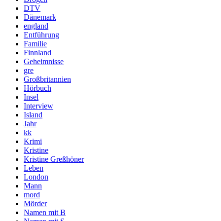
DTV
Dänemark
england
Entführung
Familie
Finnland
Geheimnisse
gre
Großbritannien
Hörbuch
Insel
Interview
Island
Jahr
kk
Krimi
Kristine
Kristine Greßhöner
Leben
London
Mann
mord
Mörder
Namen mit B