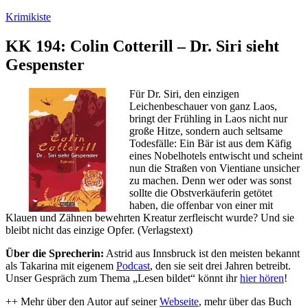
Zum
Krimikiste
Inhalt
springen
KK 194: Colin Cotterill – Dr. Siri sieht
Gespenster
Für Dr. Siri, den einzigen
Leichenbeschauer von ganz Laos,
bringt der Frühling in Laos nicht nur
große Hitze, sondern auch seltsame
Todesfälle: Ein Bär ist aus dem Käfig
eines Nobelhotels entwischt und scheint
nun die Straßen von Vientiane unsicher
zu machen. Denn wer oder was sonst
sollte die Obstverkäuferin getötet
haben, die offenbar von einer mit
Klauen und Zähnen bewehrten Kreatur zerfleischt wurde? Und sie
bleibt nicht das einzige Opfer. (Verlagstext)
Über die Sprecherin:
Astrid aus Innsbruck ist den meisten bekannt
als Takarina mit eigenem
Podcast
, den sie seit drei Jahren betreibt.
Unser Gespräch zum Thema „Lesen bildet“ könnt ihr
hier hören
!
++ Mehr über den Autor auf seiner
Webseite
, mehr über das Buch