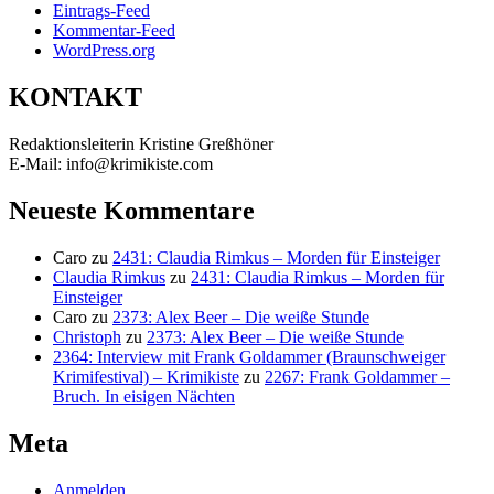
Eintrags-Feed
Kommentar-Feed
WordPress.org
KONTAKT
Redaktionsleiterin Kristine Greßhöner
E-Mail: info@krimikiste.com
Neueste Kommentare
Caro
zu
2431: Claudia Rimkus – Morden für Einsteiger
Claudia Rimkus
zu
2431: Claudia Rimkus – Morden für
Einsteiger
Caro
zu
2373: Alex Beer – Die weiße Stunde
Christoph
zu
2373: Alex Beer – Die weiße Stunde
2364: Interview mit Frank Goldammer (Braunschweiger
Krimifestival) – Krimikiste
zu
2267: Frank Goldammer –
Bruch. In eisigen Nächten
Meta
Anmelden