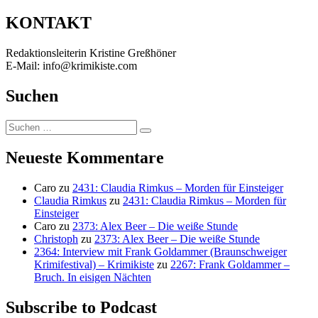
nach:
KONTAKT
Redaktionsleiterin Kristine Greßhöner
E-Mail: info@krimikiste.com
Suchen
Suchen
Suchen
nach:
Neueste Kommentare
Caro
zu
2431: Claudia Rimkus – Morden für Einsteiger
Claudia Rimkus
zu
2431: Claudia Rimkus – Morden für
Einsteiger
Caro
zu
2373: Alex Beer – Die weiße Stunde
Christoph
zu
2373: Alex Beer – Die weiße Stunde
2364: Interview mit Frank Goldammer (Braunschweiger
Krimifestival) – Krimikiste
zu
2267: Frank Goldammer –
Bruch. In eisigen Nächten
Subscribe to Podcast