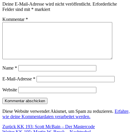
Deine E-Mail-Adresse wird nicht veröffentlicht.
Erforderliche
Felder sind mit
*
markiert
Kommentar
*
Name
*
E-Mail-Adresse
*
Website
Diese Website verwendet Akismet, um Spam zu reduzieren.
Erfahre,
wie deine Kommentardaten verarbeitet werden.
Beitragsnavigation
Vorheriger
Zurück
KK 193: Scott McBain – Der Mastercode
Nächster
Beitrag:
Weiter
KK 195: Martin W. Brock – Nachtnebel