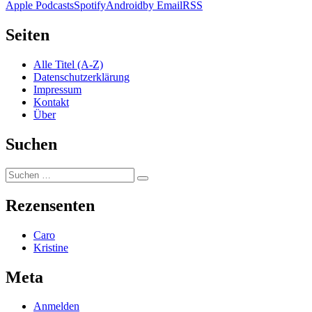
Apple Podcasts
Spotify
Android
by Email
RSS
Seiten
Alle Titel (A-Z)
Datenschutzerklärung
Impressum
Kontakt
Über
Suchen
Suchen
Suchen
nach:
Rezensenten
Caro
Kristine
Meta
Anmelden