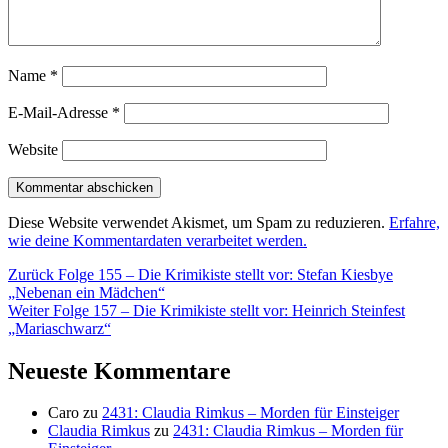
Name
*
E-Mail-Adresse
*
Website
Diese Website verwendet Akismet, um Spam zu reduzieren.
Erfahre,
wie deine Kommentardaten verarbeitet werden.
Beitragsnavigation
Vorheriger
Zurück
Folge 155 – Die Krimikiste stellt vor: Stefan Kiesbye
Beitrag:
„Nebenan ein Mädchen“
Nächster
Weiter
Folge 157 – Die Krimikiste stellt vor: Heinrich Steinfest
Beitrag:
„Mariaschwarz“
Neueste Kommentare
Caro
zu
2431: Claudia Rimkus – Morden für Einsteiger
Claudia Rimkus
zu
2431: Claudia Rimkus – Morden für