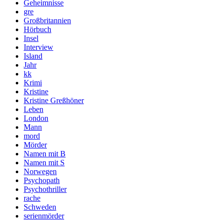
Geheimnisse
gre
Großbritannien
Hörbuch
Insel
Interview
Island
Jahr
kk
Krimi
Kristine
Kristine Greßhöner
Leben
London
Mann
mord
Mörder
Namen mit B
Namen mit S
Norwegen
Psychopath
Psychothriller
rache
Schweden
serienmörder