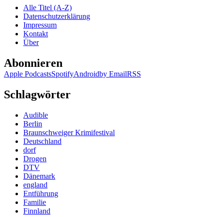
Alle Titel (A-Z)
Datenschutzerklärung
Impressum
Kontakt
Über
Abonnieren
Apple Podcasts
Spotify
Android
by Email
RSS
Schlagwörter
Audible
Berlin
Braunschweiger Krimifestival
Deutschland
dorf
Drogen
DTV
Dänemark
england
Entführung
Familie
Finnland