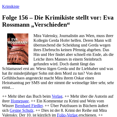
Zum
Krimikiste
Inhalt
springen
Folge 156 – Die Krimikiste stellt vor: Eva
Rossmann „Verschieden“
Mira Valensky, Journalistin aus Wien, muss ihrer
Kollegin Gerda Hofer helfen. Deren Mann will
überraschend die Scheidung und Gerda wegen
ihres Ehebruchs keinen Pfennig abgeben. Das
Hin und Her findet aber schnell ein Ende, als die
Leiche ihres Mannes in einem Steinbruch
gefunden wird. Doch damit fängt das
Schlamassel erst an: Wieso lügen Gerda und ihr Liebhaber und was
hat ihr minderjähriger Sohn mit dem Mord zu tun? Von dem
Gefühlschaos angesteckt macht Mira ihrem Oskar einen
Heiratsantrag per SMS und der nimmt die weinselige Idee sehr, sehr
ernst…
++ Mehr über das Buch beim
Verlag
. ++ Mehr über die Autorin auf
ihrer
Homepage
. ++ Ein Kommentar zu Krimi und Wein vom
Winzer
Bernhard Fiedler
. ++ Über Putzfrauen in Büchern äußert
sich
Gesine Schulz
. ++ Dies ist der 8. Krimi der Reihe mit Mira
Valensky. Der 10. ist kürzlich im
Folio-Verlag
erschienen. ++