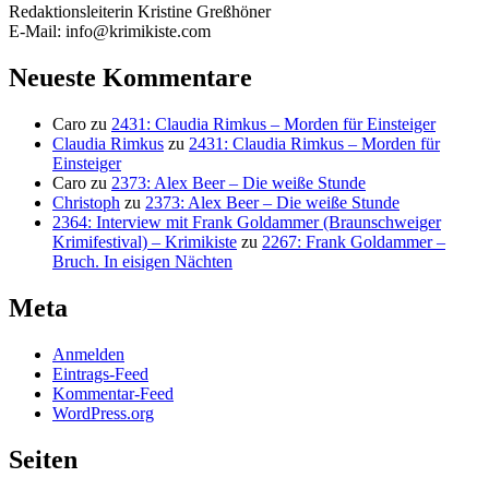
Redaktionsleiterin Kristine Greßhöner
E-Mail: info@krimikiste.com
Neueste Kommentare
Caro
zu
2431: Claudia Rimkus – Morden für Einsteiger
Claudia Rimkus
zu
2431: Claudia Rimkus – Morden für
Einsteiger
Caro
zu
2373: Alex Beer – Die weiße Stunde
Christoph
zu
2373: Alex Beer – Die weiße Stunde
2364: Interview mit Frank Goldammer (Braunschweiger
Krimifestival) – Krimikiste
zu
2267: Frank Goldammer –
Bruch. In eisigen Nächten
Meta
Anmelden
Eintrags-Feed
Kommentar-Feed
WordPress.org
Seiten