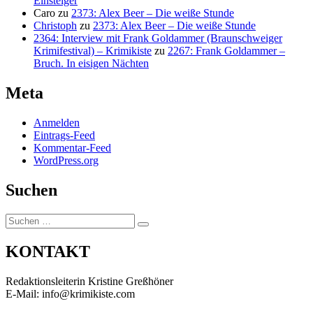
Einsteiger
Caro
zu
2373: Alex Beer – Die weiße Stunde
Christoph
zu
2373: Alex Beer – Die weiße Stunde
2364: Interview mit Frank Goldammer (Braunschweiger
Krimifestival) – Krimikiste
zu
2267: Frank Goldammer –
Bruch. In eisigen Nächten
Meta
Anmelden
Eintrags-Feed
Kommentar-Feed
WordPress.org
Suchen
Suchen
Suchen
nach:
KONTAKT
Redaktionsleiterin Kristine Greßhöner
E-Mail: info@krimikiste.com