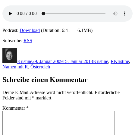
Podcast:
Download
(Duration: 6:41 — 6.1MB)
Subscribe:
RSS
Autor
Veröffentlicht
Kategorien
Schlagwört
am
Kristine
29. Januar 2009
15. Januar 2013
Kristine
,
R
Kristine
,
Namen mit R
,
Österreich
Schreibe einen Kommentar
Deine E-Mail-Adresse wird nicht veröffentlicht.
Erforderliche
Felder sind mit
*
markiert
Kommentar
*