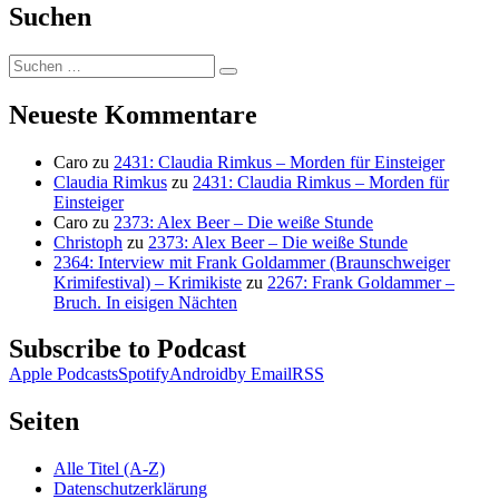
Suchen
Suchen
Suchen
nach:
Neueste Kommentare
Caro
zu
2431: Claudia Rimkus – Morden für Einsteiger
Claudia Rimkus
zu
2431: Claudia Rimkus – Morden für
Einsteiger
Caro
zu
2373: Alex Beer – Die weiße Stunde
Christoph
zu
2373: Alex Beer – Die weiße Stunde
2364: Interview mit Frank Goldammer (Braunschweiger
Krimifestival) – Krimikiste
zu
2267: Frank Goldammer –
Bruch. In eisigen Nächten
Subscribe to Podcast
Apple Podcasts
Spotify
Android
by Email
RSS
Seiten
Alle Titel (A-Z)
Datenschutzerklärung