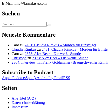
E-Mail: info@krimikiste.com
Suchen
Suchen
Suchen
nach:
Neueste Kommentare
Caro
zu
2431: Claudia Rimkus – Morden für Einsteiger
Claudia Rimkus
zu
2431: Claudia Rimkus – Morden für Einste
Caro
zu
2373: Alex Beer – Die weiße Stunde
Christoph
zu
2373: Alex Beer – Die weiße Stunde
2364: Interview mit Frank Goldammer (Braunschweiger Krimife
Subscribe to Podcast
Apple Podcasts
Spotify
Android
by Email
RSS
Seiten
Alle Titel (A-Z)
Datenschutzerklärung
Impressum