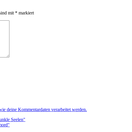
sind mit
*
markiert
 wie deine Kommentardaten verarbeitet werden.
Dunkle Seelen"
rmord"