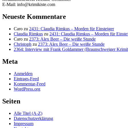
E-Mail: info@krimikiste.com
Neueste Kommentare
Caro
zu
2431: Claudia Rimkus – Morden für Einsteiger
Claudia Rimkus
zu
2431: Claudia Rimkus – Morden für Einste
Caro
zu
2373: Alex Beer – Die weiße Stunde
Christoph
zu
2373: Alex Beer – Die weiße Stunde
2364: Interview mit Frank Goldammer (Braunschweiger Krimife
Meta
Anmelden
Eintrags-Feed
Kommentar-Feed
WordPress.org
Seiten
Alle Titel (A-Z)
Datenschutzerklärung
Impressum