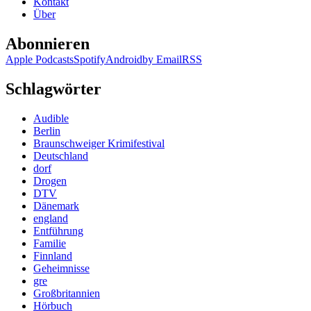
Kontakt
Über
Abonnieren
Apple Podcasts
Spotify
Android
by Email
RSS
Schlagwörter
Audible
Berlin
Braunschweiger Krimifestival
Deutschland
dorf
Drogen
DTV
Dänemark
england
Entführung
Familie
Finnland
Geheimnisse
gre
Großbritannien
Hörbuch