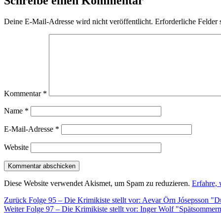
Schreibe einen Kommentar
Deine E-Mail-Adresse wird nicht veröffentlicht.
Erforderliche Felder 
Kommentar
*
Name
*
E-Mail-Adresse
*
Website
Diese Website verwendet Akismet, um Spam zu reduzieren.
Erfahre,
Beitragsnavigation
Vorheriger
Zurück
Folge 95 – Die Krimikiste stellt vor: Aevar Örn Jósepsson "
Nächster
Beitrag:
Weiter
Folge 97 – Die Krimikiste stellt vor: Inger Wolf "Spätsomme
Beitrag: