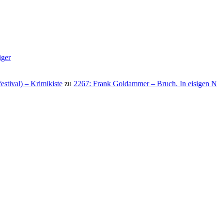
iger
stival) – Krimikiste
zu
2267: Frank Goldammer – Bruch. In eisigen N