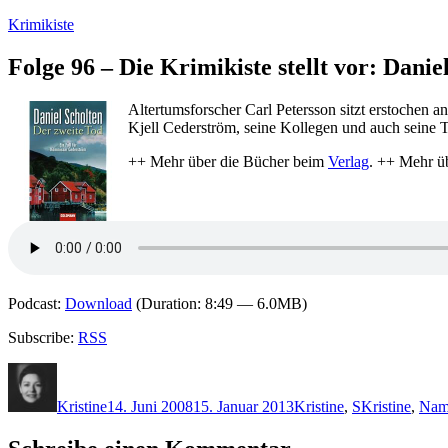
Zum
Krimikiste
Inhalt
springen
Folge 96 – Die Krimikiste stellt vor: Dani
Altertumsforscher Carl Petersson sitzt erstochen 
Kjell Cederström, seine Kollegen und auch seine 
++ Mehr über die Bücher beim
Verlag
. ++ Mehr ü
Podcast:
Download
(Duration: 8:49 — 6.0MB)
Subscribe:
RSS
Autor
Veröffentlicht
Kategorien
Schlagwörter
am
Kristine
14. Juni 2008
15. Januar 2013
Kristine
,
S
Kristine
,
Nam