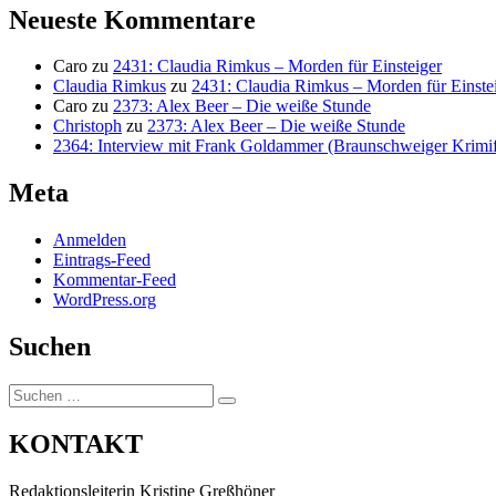
Neueste Kommentare
Caro
zu
2431: Claudia Rimkus – Morden für Einsteiger
Claudia Rimkus
zu
2431: Claudia Rimkus – Morden für Einste
Caro
zu
2373: Alex Beer – Die weiße Stunde
Christoph
zu
2373: Alex Beer – Die weiße Stunde
2364: Interview mit Frank Goldammer (Braunschweiger Krimife
Meta
Anmelden
Eintrags-Feed
Kommentar-Feed
WordPress.org
Suchen
Suchen
Suchen
nach:
KONTAKT
Redaktionsleiterin Kristine Greßhöner