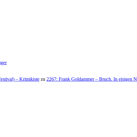
iger
stival) – Krimikiste
zu
2267: Frank Goldammer – Bruch. In eisigen N