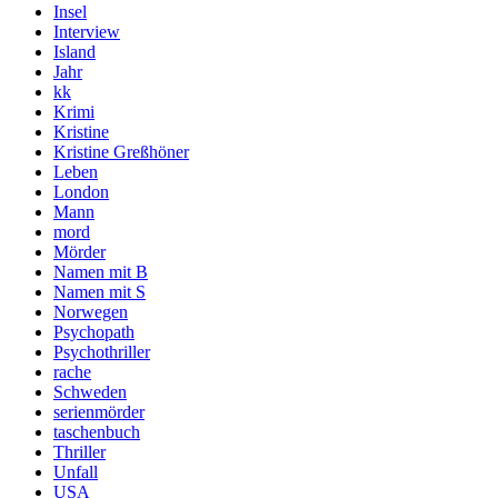
Insel
Interview
Island
Jahr
kk
Krimi
Kristine
Kristine Greßhöner
Leben
London
Mann
mord
Mörder
Namen mit B
Namen mit S
Norwegen
Psychopath
Psychothriller
rache
Schweden
serienmörder
taschenbuch
Thriller
Unfall
USA