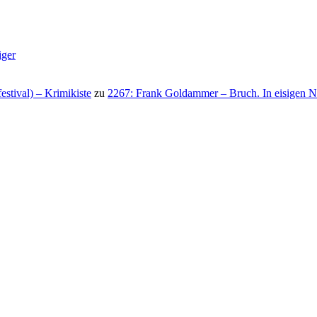
iger
stival) – Krimikiste
zu
2267: Frank Goldammer – Bruch. In eisigen N