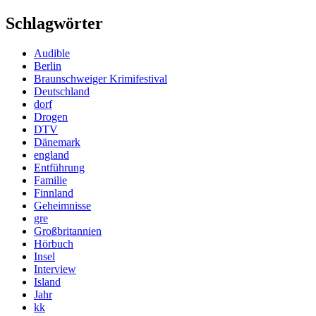
Schlagwörter
Audible
Berlin
Braunschweiger Krimifestival
Deutschland
dorf
Drogen
DTV
Dänemark
england
Entführung
Familie
Finnland
Geheimnisse
gre
Großbritannien
Hörbuch
Insel
Interview
Island
Jahr
kk