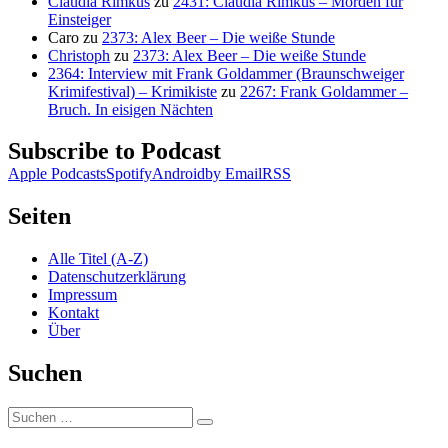
Claudia Rimkus
zu
2431: Claudia Rimkus – Morden für
Einsteiger
Caro
zu
2373: Alex Beer – Die weiße Stunde
Christoph
zu
2373: Alex Beer – Die weiße Stunde
2364: Interview mit Frank Goldammer (Braunschweiger
Krimifestival) – Krimikiste
zu
2267: Frank Goldammer –
Bruch. In eisigen Nächten
Subscribe to Podcast
Apple Podcasts
Spotify
Android
by Email
RSS
Seiten
Alle Titel (A-Z)
Datenschutzerklärung
Impressum
Kontakt
Über
Suchen
Suchen
Suchen
nach: