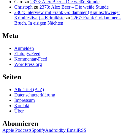
Caro
zu
2373: Alex Beer – Die weiße Stunde
Christoph
zu
2373: Alex Beer – Die weiße Stunde
2364: Interview mit Frank Goldammer (Braunschweiger
Krimifestival) – Krimikiste
zu
2267: Frank Goldammer –
Bruch. In eisigen Nächten
Meta
Anmelden
Eintrags-Feed
Kommentar-Feed
WordPress.org
Seiten
Alle Titel (A-Z)
Datenschutzerklärung
Impressum
Kontakt
Über
Abonnieren
Apple Podcasts
Spotify
Android
by Email
RSS