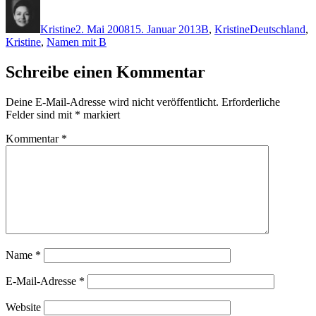
Autor
Veröffentlicht
Kategorien
Schlagwörter
am
Kristine
2. Mai 2008
15. Januar 2013
B
,
Kristine
Deutschland
,
Kristine
,
Namen mit B
Schreibe einen Kommentar
Deine E-Mail-Adresse wird nicht veröffentlicht.
Erforderliche
Felder sind mit
*
markiert
Kommentar
*
Name
*
E-Mail-Adresse
*
Website