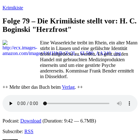
Zum
Krimikiste
Inhalt
springen
Folge 79 – Die Krimikiste stellt vor: H. C.
Boginski "Herzfrost"
Eine Wasserleiche treibt im Rhein, ein alter Mann
stirbt in Litauen und eine gefälschte Identität
droht aufgedeckt zu werden. Es geht um den
Handel mit gebrauchten Medizinprodukten
einerseits und um eine gestörte Psyche
andererseits. Kommissar Frank Bender ermittelt
in Düsseldorf.
++ Mehr über das Buch beim
Verlag
. ++
Podcast:
Download
(Duration: 9:42 — 6.7MB)
Subscribe:
RSS