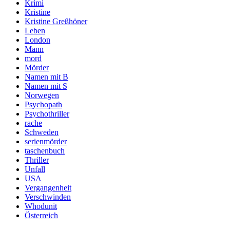
Krimi
Kristine
Kristine Greßhöner
Leben
London
Mann
mord
Mörder
Namen mit B
Namen mit S
Norwegen
Psychopath
Psychothriller
rache
Schweden
serienmörder
taschenbuch
Thriller
Unfall
USA
Vergangenheit
Verschwinden
Whodunit
Österreich