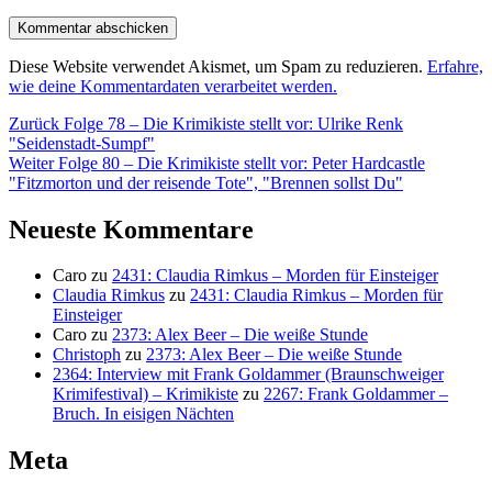
Diese Website verwendet Akismet, um Spam zu reduzieren.
Erfahre,
wie deine Kommentardaten verarbeitet werden.
Beitragsnavigation
Vorheriger
Zurück
Folge 78 – Die Krimikiste stellt vor: Ulrike Renk
Beitrag:
"Seidenstadt-Sumpf"
Nächster
Weiter
Folge 80 – Die Krimikiste stellt vor: Peter Hardcastle
Beitrag:
"Fitzmorton und der reisende Tote", "Brennen sollst Du"
Neueste Kommentare
Caro
zu
2431: Claudia Rimkus – Morden für Einsteiger
Claudia Rimkus
zu
2431: Claudia Rimkus – Morden für
Einsteiger
Caro
zu
2373: Alex Beer – Die weiße Stunde
Christoph
zu
2373: Alex Beer – Die weiße Stunde
2364: Interview mit Frank Goldammer (Braunschweiger
Krimifestival) – Krimikiste
zu
2267: Frank Goldammer –
Bruch. In eisigen Nächten
Meta