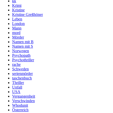
kk
Krimi
Kristine
Kristine Greßhöner
Leben
London
Mann
mord
Mörder
Namen mit B
Namen mit S
Norwegen
Psychopath
Psychothriller
rache
Schweden
serienmörder
taschenbuch
Thriller
Unfall
USA
Vergangenheit
Verschwinden
Whodunit
Österreich