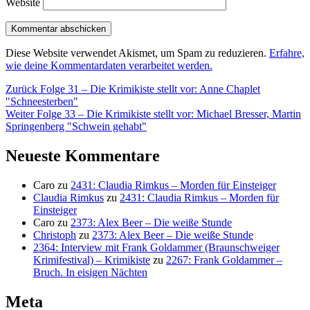
Website
Diese Website verwendet Akismet, um Spam zu reduzieren.
Erfahre,
wie deine Kommentardaten verarbeitet werden.
Beitragsnavigation
Vorheriger
Zurück
Folge 31 – Die Krimikiste stellt vor: Anne Chaplet
Beitrag:
"Schneesterben"
Nächster
Weiter
Folge 33 – Die Krimikiste stellt vor: Michael Bresser, Martin
Beitrag:
Springenberg "Schwein gehabt"
Neueste Kommentare
Caro
zu
2431: Claudia Rimkus – Morden für Einsteiger
Claudia Rimkus
zu
2431: Claudia Rimkus – Morden für
Einsteiger
Caro
zu
2373: Alex Beer – Die weiße Stunde
Christoph
zu
2373: Alex Beer – Die weiße Stunde
2364: Interview mit Frank Goldammer (Braunschweiger
Krimifestival) – Krimikiste
zu
2267: Frank Goldammer –
Bruch. In eisigen Nächten
Meta