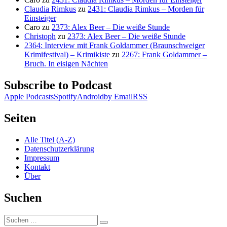
Claudia Rimkus
zu
2431: Claudia Rimkus – Morden für
Einsteiger
Caro
zu
2373: Alex Beer – Die weiße Stunde
Christoph
zu
2373: Alex Beer – Die weiße Stunde
2364: Interview mit Frank Goldammer (Braunschweiger
Krimifestival) – Krimikiste
zu
2267: Frank Goldammer –
Bruch. In eisigen Nächten
Subscribe to Podcast
Apple Podcasts
Spotify
Android
by Email
RSS
Seiten
Alle Titel (A-Z)
Datenschutzerklärung
Impressum
Kontakt
Über
Suchen
Suchen
Suchen