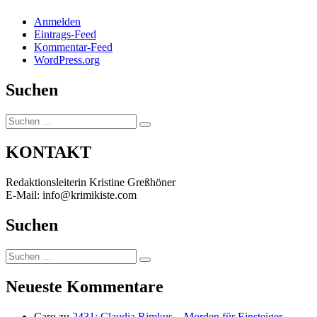
Anmelden
Eintrags-Feed
Kommentar-Feed
WordPress.org
Suchen
Suchen
Suchen
nach:
KONTAKT
Redaktionsleiterin Kristine Greßhöner
E-Mail: info@krimikiste.com
Suchen
Suchen
Suchen
nach:
Neueste Kommentare
Caro
zu
2431: Claudia Rimkus – Morden für Einsteiger