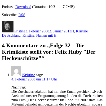
Podcast:
Download
(Duration: 10:31 — 7.2MB)
Subscribe:
RSS
Autor
Veröffentlicht
Kategorien
Schlagwörte
am
Kristine
3. Februar 2008
2. Januar 2013
H
,
Kristine
Deutschland
,
Kristine
,
Namen mit H
4 Kommentare zu „Folge 32 – Die
Krimikiste stellt vor: Felix Huby "Der
Heckenschütze"“
Kristine
sagt:
4. Februar 2008 um 11:17 Uhr
Nachtrag:
Die Zuschauerredaktion hat mir eine Email geschickt. „Nach
Auskunft unserer Programmplanung fanden die Dreharbeiten
zum Film „Der Heckenschütze“ bis Ende Juli 2007 statt. Das
Material befindet sich derzeit in der Nachbearbeitung, sodass