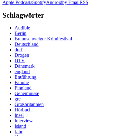
Apple Podcasts
Spotify
Android
by Email
RSS
Schlagwörter
Audible
Berlin
Braunschweiger Krimifestival
Deutschland
dorf
Drogen
DTV
Dänemark
england
Entführung
Familie
Finnland
Geheimnisse
gre
Großbritannien
Hörbuch
Insel
Interview
Island
Jahr