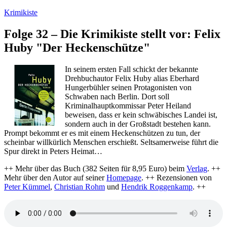
Zum
Krimikiste
Inhalt
springen
Folge 32 – Die Krimikiste stellt vor: Felix
Huby "Der Heckenschütze"
In seinem ersten Fall schickt der bekannte
Drehbuchautor Felix Huby alias Eberhard
Hungerbühler seinen Protagonisten von
Schwaben nach Berlin. Dort soll
Kriminalhauptkommissar Peter Heiland
beweisen, dass er kein schwäbisches Landei ist,
sondern auch in der Großstadt bestehen kann.
Prompt bekommt er es mit einem Heckenschützen zu tun, der
scheinbar willkürlich Menschen erschießt. Seltsamerweise führt die
Spur direkt in Peters Heimat…
++ Mehr über das Buch (382 Seiten für 8,95 Euro) beim
Verlag
. ++
Mehr über den Autor auf seiner
Homepage
. ++ Rezensionen von
Peter Kümmel
,
Christian Rohm
und
Hendrik Roggenkamp
. ++