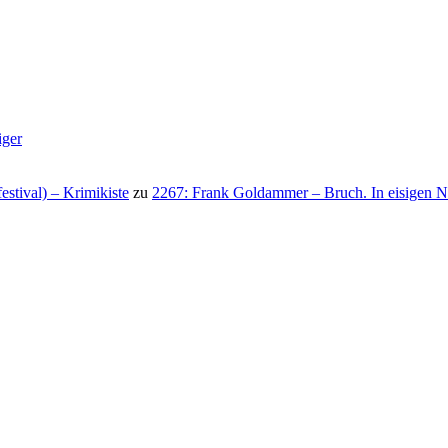
iger
stival) – Krimikiste
zu
2267: Frank Goldammer – Bruch. In eisigen N