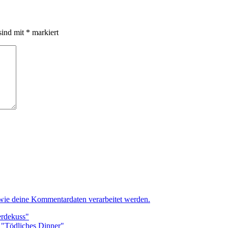
sind mit
*
markiert
 wie deine Kommentardaten verarbeitet werden.
erdekuss"
k "Tödliches Dinner"