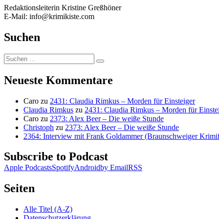
Redaktionsleiterin Kristine Greßhöner
E-Mail: info@krimikiste.com
Suchen
Suchen
Suchen
nach:
Neueste Kommentare
Caro
zu
2431: Claudia Rimkus – Morden für Einsteiger
Claudia Rimkus
zu
2431: Claudia Rimkus – Morden für Einste
Caro
zu
2373: Alex Beer – Die weiße Stunde
Christoph
zu
2373: Alex Beer – Die weiße Stunde
2364: Interview mit Frank Goldammer (Braunschweiger Krimife
Subscribe to Podcast
Apple Podcasts
Spotify
Android
by Email
RSS
Seiten
Alle Titel (A-Z)
Datenschutzerklärung