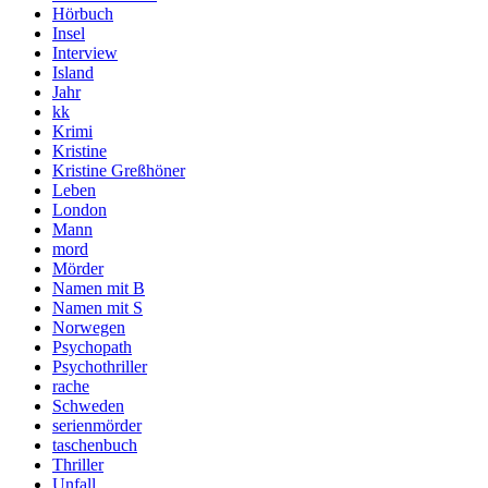
Hörbuch
Insel
Interview
Island
Jahr
kk
Krimi
Kristine
Kristine Greßhöner
Leben
London
Mann
mord
Mörder
Namen mit B
Namen mit S
Norwegen
Psychopath
Psychothriller
rache
Schweden
serienmörder
taschenbuch
Thriller
Unfall