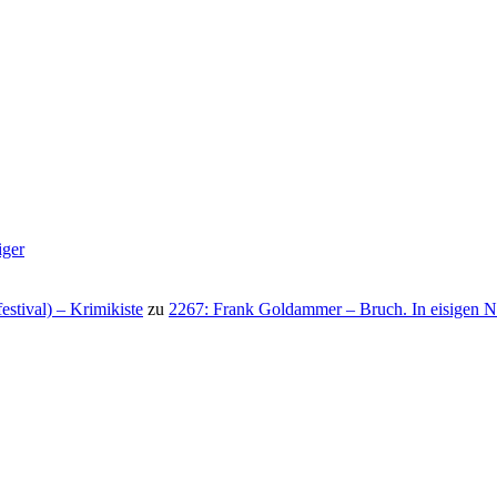
iger
stival) – Krimikiste
zu
2267: Frank Goldammer – Bruch. In eisigen N