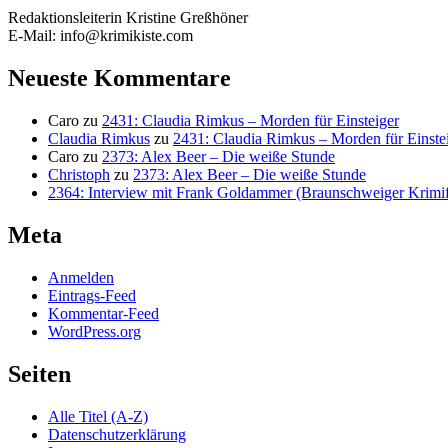
Redaktionsleiterin Kristine Greßhöner
E-Mail: info@krimikiste.com
Neueste Kommentare
Caro
zu
2431: Claudia Rimkus – Morden für Einsteiger
Claudia Rimkus
zu
2431: Claudia Rimkus – Morden für Einste
Caro
zu
2373: Alex Beer – Die weiße Stunde
Christoph
zu
2373: Alex Beer – Die weiße Stunde
2364: Interview mit Frank Goldammer (Braunschweiger Krimife
Meta
Anmelden
Eintrags-Feed
Kommentar-Feed
WordPress.org
Seiten
Alle Titel (A-Z)
Datenschutzerklärung