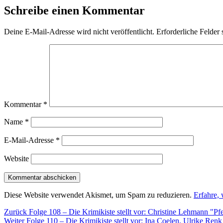
Schreibe einen Kommentar
Deine E-Mail-Adresse wird nicht veröffentlicht.
Erforderliche Felder 
Kommentar
*
Name
*
E-Mail-Adresse
*
Website
Diese Website verwendet Akismet, um Spam zu reduzieren.
Erfahre,
Beitragsnavigation
Vorheriger
Zurück
Folge 108 – Die Krimikiste stellt vor: Christine Lehmann "Pf
Nächster
Beitrag:
Weiter
Folge 110 – Die Krimikiste stellt vor: Ina Coelen, Ulrike Ren