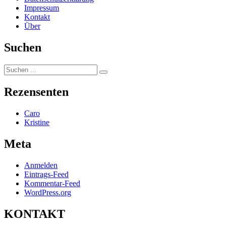
Impressum
Kontakt
Über
Suchen
Suchen
Suchen
nach:
Rezensenten
Caro
Kristine
Meta
Anmelden
Eintrags-Feed
Kommentar-Feed
WordPress.org
KONTAKT