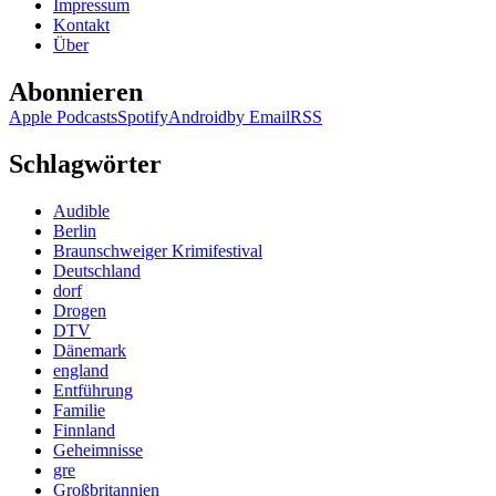
Impressum
Kontakt
Über
Abonnieren
Apple Podcasts
Spotify
Android
by Email
RSS
Schlagwörter
Audible
Berlin
Braunschweiger Krimifestival
Deutschland
dorf
Drogen
DTV
Dänemark
england
Entführung
Familie
Finnland
Geheimnisse
gre
Großbritannien