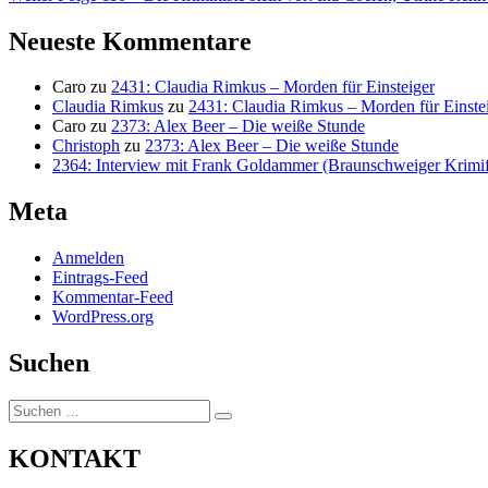
Beitrag:
Neueste Kommentare
Caro
zu
2431: Claudia Rimkus – Morden für Einsteiger
Claudia Rimkus
zu
2431: Claudia Rimkus – Morden für Einste
Caro
zu
2373: Alex Beer – Die weiße Stunde
Christoph
zu
2373: Alex Beer – Die weiße Stunde
2364: Interview mit Frank Goldammer (Braunschweiger Krimife
Meta
Anmelden
Eintrags-Feed
Kommentar-Feed
WordPress.org
Suchen
Suchen
Suchen
nach:
KONTAKT