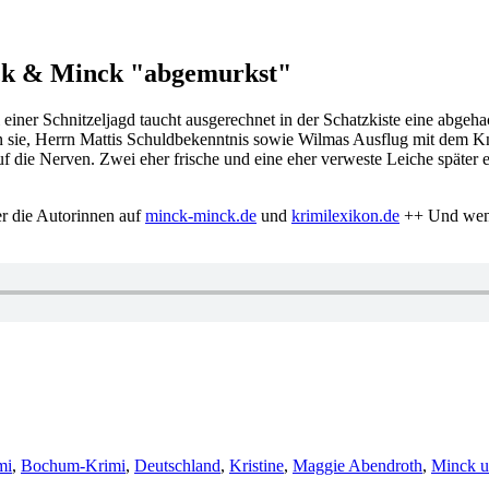
inck & Minck "abgemurkst"
 einer Schnitzeljagd taucht ausgerechnet in der Schatzkiste eine abg
en sie, Herrn Mattis Schuldbekenntnis sowie Wilmas Ausflug mit dem K
 die Nerven. Zwei eher frische und eine eher verweste Leiche später e
r die Autorinnen auf
minck-minck.de
und
krimilexikon.de
++ Und wenn 
mi
,
Bochum-Krimi
,
Deutschland
,
Kristine
,
Maggie Abendroth
,
Minck 