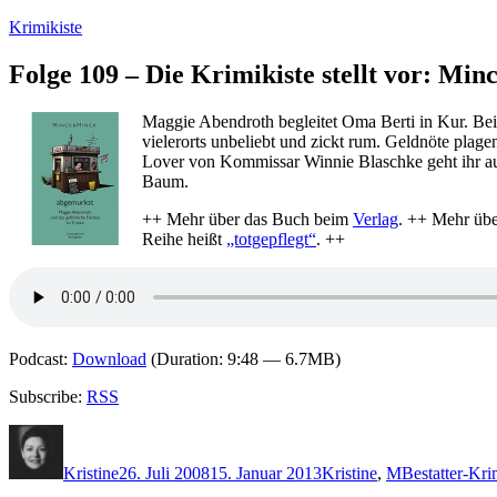
Zum
Krimikiste
Inhalt
springen
Folge 109 – Die Krimikiste stellt vor: M
Maggie Abendroth begleitet Oma Berti in Kur. Bei
vielerorts unbeliebt und zickt rum. Geldnöte plag
Lover von Kommissar Winnie Blaschke geht ihr auf
Baum.
++ Mehr über das Buch beim
Verlag
. ++ Mehr übe
Reihe heißt
„totgepflegt“
. ++
Podcast:
Download
(Duration: 9:48 — 6.7MB)
Subscribe:
RSS
Autor
Veröffentlicht
Kategorien
Schlagwörter
am
Kristine
26. Juli 2008
15. Januar 2013
Kristine
,
M
Bestatter-Kri