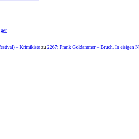
iger
stival) – Krimikiste
zu
2267: Frank Goldammer – Bruch. In eisigen N