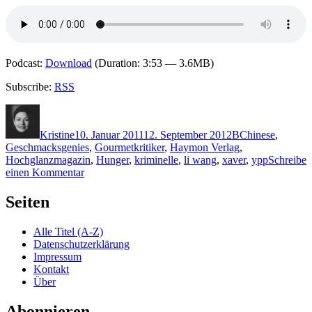
Podcast:
Download
(Duration: 3:53 — 3.6MB)
Subscribe:
RSS
Autor
Veröffentlicht
Kategorien
Schlagwörter
am
Kristine
10. Januar 2011
12. September 2012
B
Chinese
,
Geschmacksgenies
,
Gourmetkritiker
,
Haymon Verlag
,
Hochglanzmagazin
,
Hunger
,
kriminelle
,
li wang
,
xaver
,
ypp
Schreibe
zu
einen Kommentar
KK
606:
Seiten
Kurt
Bracharz
Alle Titel (A-Z)
–
Datenschutzerklärung
Der
Impressum
zweitbeste
Kontakt
Koch
Über
Abonnieren