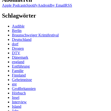
Apple Podcasts
Spotify
Android
by Email
RSS
Schlagwörter
Audible
Berlin
Braunschweiger Krimifestival
Deutschland
dorf
Drogen
DTV
Dänemark
england
Entführung
Familie
Finnland
Geheimnisse
gre
Großbritannien
Hörbuch
Insel
Interview
Island
Jahr