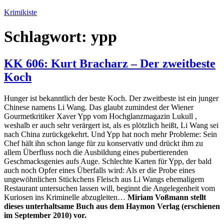
Zum
Krimikiste
Inhalt
springen
Schlagwort:
ypp
KK 606: Kurt Bracharz – Der zweitbeste
Koch
Hunger ist bekanntlich der beste Koch. Der zweitbeste ist ein junger
Chinese namens Li Wang. Das glaubt zumindest der Wiener
Gourmetkritiker Xaver Ypp vom Hochglanzmagazin Lukull ,
weshalb er auch sehr verärgert ist, als es plötzlich heißt, Li Wang sei
nach China zurückgekehrt. Und Ypp hat noch mehr Probleme: Sein
Chef hält ihn schon lange für zu konservativ und drückt ihm zu
allem Überfluss noch die Ausbildung eines pubertierenden
Geschmacksgenies aufs Auge. Schlechte Karten für Ypp, der bald
auch noch Opfer eines Überfalls wird: Als er die Probe eines
ungewöhnlichen Stückchens Fleisch aus Li Wangs ehemaligem
Restaurant untersuchen lassen will, beginnt die Angelegenheit vom
Kuriosen ins Kriminelle abzugleiten…
Miriam Voßmann stellt
dieses unterhaltsame Buch aus dem Haymon Verlag (erschienen
im September 2010) vor.