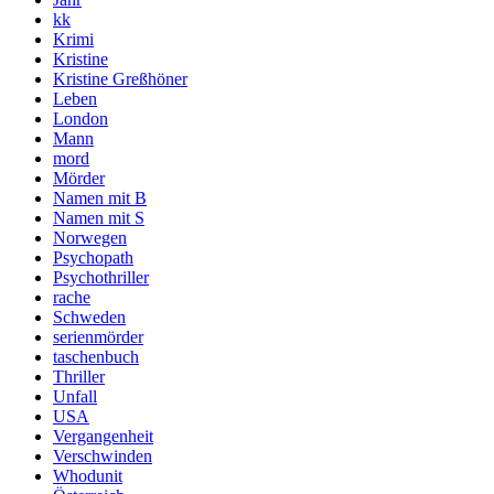
kk
Krimi
Kristine
Kristine Greßhöner
Leben
London
Mann
mord
Mörder
Namen mit B
Namen mit S
Norwegen
Psychopath
Psychothriller
rache
Schweden
serienmörder
taschenbuch
Thriller
Unfall
USA
Vergangenheit
Verschwinden
Whodunit