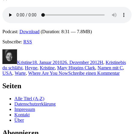
Podcast:
Download
(Duration: 8:31 — 7.8MB)
Subscribe:
RSS
Autor
Veröffentlicht
Kategorien
Schlag
am
Kristine
18. Januar 2010
26. Dezember 2012
H
,
Kristine
bis
du schläfst
,
Heyne
,
Kristine
,
Mary Higgins Clark
,
Namen mit C
,
zu
USA
,
Warte
,
Where Are You Now
Schreibe einen Kommentar
KK
331:
Seiten
Mary
Higgin
Alle Titel (A-Z)
Clark
Datenschutzerklärung
–
Impressum
Warte,
Kontakt
bis
Über
du
schläfst
Abonnieren