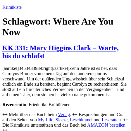
Zum
Krimikiste
Inhalt
springen
Schlagwort:
Where Are You
Now
KK 331: Mary Higgins Clark – Warte,
bis du schläfst
[aartikel]3453433939:right[/aartikel]Zehn Jahre ist es her, dass
Carolyns Bruder von einem Tag auf den anderen spurlos
verschwand. Um der quälenden Ungewissheit über sein Schicksal
endlich ein Ende zu bereiten, beginnt Carolyn zu recherchieren. Sie
stößt auf ein fürchterliches Verbrechen in der Vergangenheit – und
auf einen Täter, dem sie bereits viel zu nahe gekommen ist.
Rezensentin
: Friederike Brühöfener.
++ Mehr über das Buch beim
Verlag
. ++ Besprechungen und Co.
auf den Seiten von
My Life
,
Sleaze
,
Lesehimmel
und
Leseratten
.
++
Die Krimikiste unterstützen und das Buch bei
AMAZON bestellen
.
++