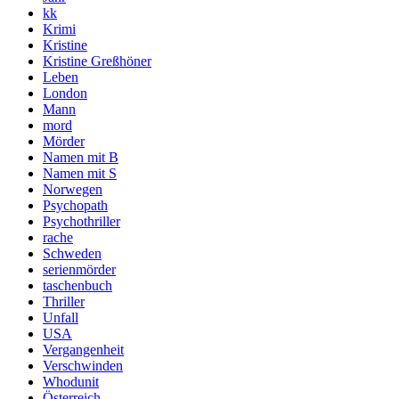
kk
Krimi
Kristine
Kristine Greßhöner
Leben
London
Mann
mord
Mörder
Namen mit B
Namen mit S
Norwegen
Psychopath
Psychothriller
rache
Schweden
serienmörder
taschenbuch
Thriller
Unfall
USA
Vergangenheit
Verschwinden
Whodunit
Österreich