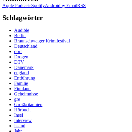
Apple Podcasts
Spotify
Android
by Email
RSS
Schlagwörter
Audible
Berlin
Braunschweiger Krimifestival
Deutschland
dorf
Drogen
DTV
Dänemark
england
Entführung
Familie
Finnland
Geheimnisse
gre
Großbritannien
Hörbuch
Insel
Interview
Island
Jahr