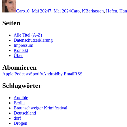
Autor
Veröffentlicht
Kategorien
Schlagwörter
am
Caro
10. Mai 2024
7. Mai 2024
Caro
,
K
Barkassen
,
Hafen
,
Ham
Seiten
Alle Titel (A-Z)
Datenschutzerklärung
Impressum
Kontakt
Über
Abonnieren
Apple Podcasts
Spotify
Android
by Email
RSS
Schlagwörter
Audible
Berlin
Braunschweiger Krimifestival
Deutschland
dorf
Drogen