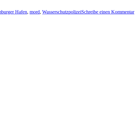
z
2
burger Hafen
,
mord
,
Wasserschutzpolizei
Schreibe einen Kommentar
K
&
K
–
Ta
H
T
a
d
L