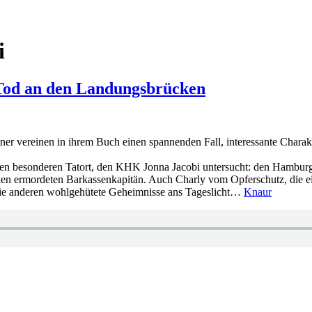
i
 Tod an den Landungsbrücken
ner vereinen in ihrem Buch einen spannenden Fall, interessante Chara
nen besonderen Tatort, den KHK Jonna Jacobi untersucht: den Hamburg
 den ermordeten Barkassenkapitän. Auch Charly vom Opferschutz, die ei
ie anderen wohlgehütete Geheimnisse ans Tageslicht…
Knaur