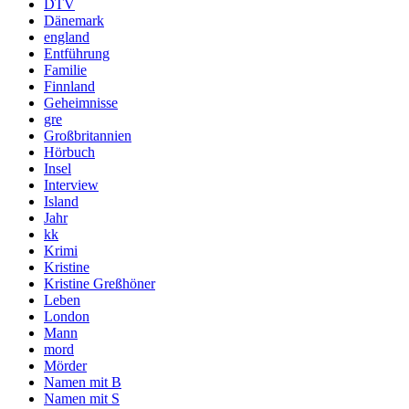
DTV
Dänemark
england
Entführung
Familie
Finnland
Geheimnisse
gre
Großbritannien
Hörbuch
Insel
Interview
Island
Jahr
kk
Krimi
Kristine
Kristine Greßhöner
Leben
London
Mann
mord
Mörder
Namen mit B
Namen mit S