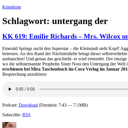
Zum
Krimikiste
Inhalt
springen
Schlagwort:
untergang der
KK 619: Emilie Richards – Mrs. Wilcox un
Emerald Springs sucht den Superstar – die Kleinstadt steht Kopf! A
betreuen. An den Rand der Nächstenliebe bringt dieser selbstverliebt
aushauchen! Und genau das geschieht- er wird ermordet. Der einzige 
wo die selbsternannte Prophetin Sister Nora den Untergang der Welt
erschienen bei Mira Taschenbuch im Cora Verlag im Januar 2011
Besprechung anzuhören:
Podcast:
Download
(Duration: 7:43 — 7.1MB)
Subscribe:
RSS
Autor
Veröffentlicht
Kategorien
Schlagwörter