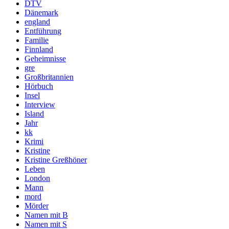
DTV
Dänemark
england
Entführung
Familie
Finnland
Geheimnisse
gre
Großbritannien
Hörbuch
Insel
Interview
Island
Jahr
kk
Krimi
Kristine
Kristine Greßhöner
Leben
London
Mann
mord
Mörder
Namen mit B
Namen mit S