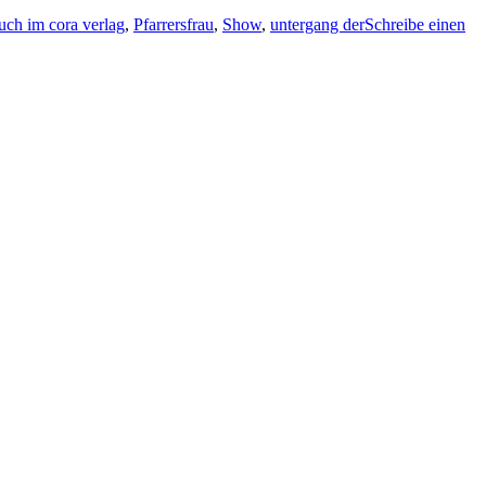
uch im cora verlag
,
Pfarrersfrau
,
Show
,
untergang der
Schreibe einen