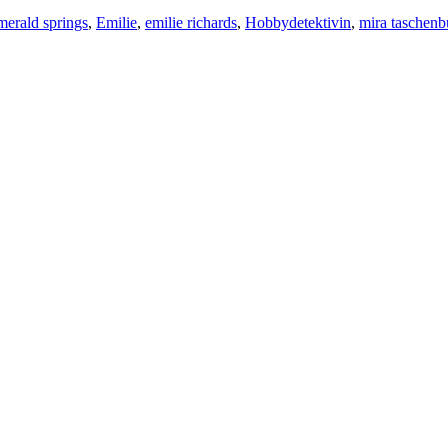
merald springs
,
Emilie
,
emilie richards
,
Hobbydetektivin
,
mira taschenb