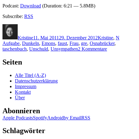
Podcast:
Download
(Duration: 6:21 — 5.8MB)
Subscribe:
RSS
Autor
Veröffentlicht
Kategorien
Schlagwör
am
Kristine
11. Mai 2011
29. Dezember 2012
Kristine
,
N
Aufgabe
,
Dunkeln
,
Emons
,
faust
,
Frau
,
gre
,
Osnabrücker
,
zu
taschenbuch
,
Unschuld
,
Unsympathen
2 Kommentare
KK
670:
Seiten
Heinrich-
Stefan
Alle Titel (A-Z)
Noelke
Datenschutzerklärung
–
Impressum
Tod
Kontakt
an
Über
der
Hase
Abonnieren
Apple Podcasts
Spotify
Android
by Email
RSS
Schlagwörter