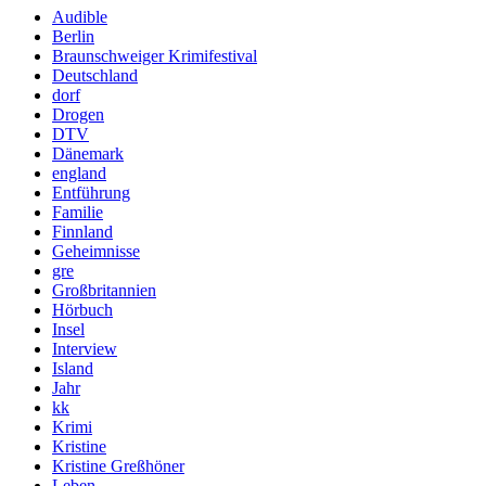
Audible
Berlin
Braunschweiger Krimifestival
Deutschland
dorf
Drogen
DTV
Dänemark
england
Entführung
Familie
Finnland
Geheimnisse
gre
Großbritannien
Hörbuch
Insel
Interview
Island
Jahr
kk
Krimi
Kristine
Kristine Greßhöner
Leben