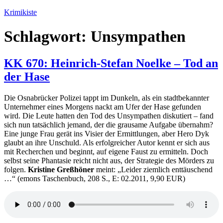
Zum
Krimikiste
Inhalt
springen
Schlagwort:
Unsympathen
KK 670: Heinrich-Stefan Noelke – Tod an
der Hase
Die Osnabrücker Polizei tappt im Dunkeln, als ein stadtbekannter
Unternehmer eines Morgens nackt am Ufer der Hase gefunden
wird. Die Leute hatten den Tod des Unsympathen diskutiert – fand
sich nun tatsächlich jemand, der die grausame Aufgabe übernahm?
Eine junge Frau gerät ins Visier der Ermittlungen, aber Hero Dyk
glaubt an ihre Unschuld. Als erfolgreicher Autor kennt er sich aus
mit Recherchen und beginnt, auf eigene Faust zu ermitteln. Doch
selbst seine Phantasie reicht nicht aus, der Strategie des Mörders zu
folgen.
Kristine Greßhöner
meint: „Leider ziemlich enttäuschend
…“ (emons Taschenbuch, 208 S., E: 02.2011, 9,90 EUR)